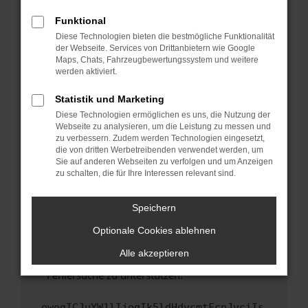
anderen Browser oder in einem privaten
Fenster?
Funktional
Starte dein Gerät neu.
Diese Technologien bieten die bestmögliche Funktionalität
der Webseite. Services von Drittanbietern wie Google
Das kann manchmal helfen, vorübergehende
Maps, Chats, Fahrzeugbewertungssystem und weitere
Probleme zu beheben.
werden aktiviert.
Stelle sicher, dass dein Browser und dein
Statistik und Marketing
Betriebssystem auf dem neuesten Stand
Diese Technologien ermöglichen es uns, die Nutzung der
sind.
Webseite zu analysieren, um die Leistung zu messen und
Veraltete Software birgt nicht nur ein
zu verbessern. Zudem werden Technologien eingesetzt,
Sicherheitsrisiko, sondern kann auch dazu
die von dritten Werbetreibenden verwendet werden, um
führen, dass bestimmte Funktionen nicht mehr
Sie auf anderen Webseiten zu verfolgen und um Anzeigen
zu schalten, die für Ihre Interessen relevant sind.
unterstützt werden.
Wende dich an den Webseitenbetreiber.
Speichern
Wenn du alle oben genannten Schritte versucht
hast, kontaktiere uns bitte. Wir werden
Optionale Cookies ablehnen
versuchen, das Problem zu beheben. Du kannst
Alle akzeptieren
uns diesen Text schicken, um uns bei der
Fehlersuche zu unterstützen:
ewogICJuYW1lIjogIk5ldHdvcmtFcnJvciIs