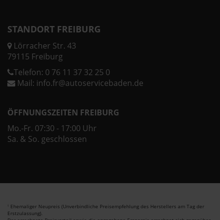
STANDORT FREIBURG
Lörracher Str. 43
79115 Freiburg
Telefon:
0 76 11 37 32 25 0
Mail:
info.fr@autoservicebaden.de
ÖFFNUNGSZEITEN FREIBURG
Mo.-Fr. 07:30 - 17:00 Uhr
Sa. & So. geschlossen
Ehemaliger Neupreis (Unverbindliche Preisempfehlung des Herstellers am Tag der
1
Erstzulassung).