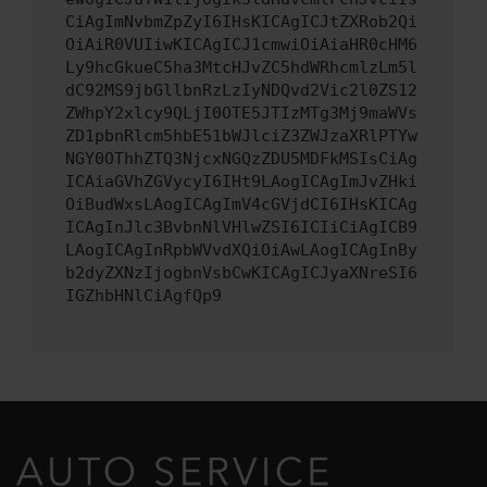
CiAgImNvbmZpZyI6IHsKICAgICJtZXRob2Qi
OiAiR0VUIiwKICAgICJ1cmwiOiAiaHR0cHM6
Ly9hcGkueC5ha3MtcHJvZC5hdWRhcmlzLm5l
dC92MS9jbGllbnRzLzIyNDQvd2Vic2l0ZS12
ZWhpY2xlcy9QLjI0OTE5JTIzMTg3Mj9maWVs
ZD1pbnRlcm5hbE51bWJlciZ3ZWJzaXRlPTYw
NGY0OThhZTQ3NjcxNGQzZDU5MDFkMSIsCiAg
ICAiaGVhZGVycyI6IHt9LAogICAgImJvZHki
OiBudWxsLAogICAgImV4cGVjdCI6IHsKICAg
ICAgInJlc3BvbnNlVHlwZSI6ICIiCiAgICB9
LAogICAgInRpbWVvdXQiOiAwLAogICAgInBy
b2dyZXNzIjogbnVsbCwKICAgICJyaXNreSI6
IGZhbHNlCiAgfQp9