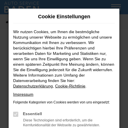
Zum
MENÜ
Hauptinhalt
Cookie Einstellungen
springen
Startseite
Fahrzeug-Showroom
Wir nutzen Cookies, um Ihnen die bestmögliche
Nutzung unserer Webseite zu ermöglichen und unsere
Kommunikation mit Ihnen zu verbessern. Wir
Fehler: Network Error
berücksichtigen hierbei Ihre Präferenzen und
verarbeiten Daten für Marketing und Statistiken nur,
wenn Sie uns Ihre Einwilligung geben. Wenn Sie zu
Beim Laden ist ein Fehler aufgetreten.
einem späteren Zeitpunkt Ihre Meinung ändern, können
Hier sind ein paar Tipps, die dir helfen können:
Sie die Einwilligung jederzeit für die Zukunft widerrufen.
Weitere Informationen zum Umfang der
Überprüfe deine Firewall und deine
Datenverarbeitung finden Sie hier:
Internetverbindung.
Datenschutzerklärung
,
Cookie-Richtlinie
.
Laden andere Webseiten, zum Beispiel deine
Impressum
Suchmaschine?
Folgende Kategorien von Cookies werden von uns eingesetzt:
Prüfe deine Browsererweiterungen.
Manche Erweiterungen, wie Werbeblocker,
Essentiell
können das Laden bestimmter Seiten
Diese Technologien sind erforderlich, um die
verhindern. Funktioniert die Seite in einem
Kernfunktionalität der Webseite zu gewährleisten.