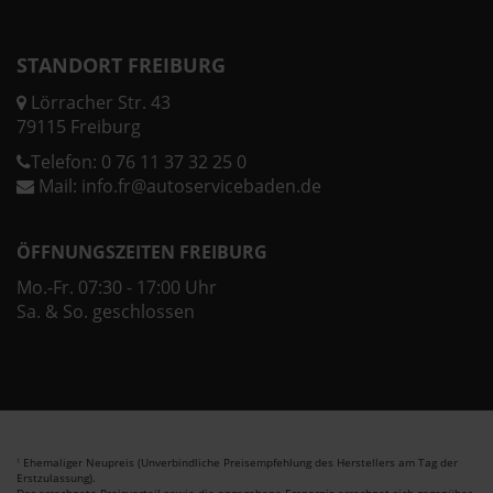
STANDORT FREIBURG
Lörracher Str. 43
79115 Freiburg
Telefon:
0 76 11 37 32 25 0
Mail:
info.fr@autoservicebaden.de
ÖFFNUNGSZEITEN FREIBURG
Mo.-Fr. 07:30 - 17:00 Uhr
Sa. & So. geschlossen
Ehemaliger Neupreis (Unverbindliche Preisempfehlung des Herstellers am Tag der
1
Erstzulassung).