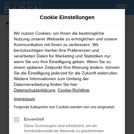
Zum
MENÜ
Hauptinhalt
Cookie Einstellungen
springen
Startseite
Fahrzeug-Showroom
Wir nutzen Cookies, um Ihnen die bestmögliche
Nutzung unserer Webseite zu ermöglichen und unsere
Kommunikation mit Ihnen zu verbessern. Wir
Fehler: Network Error
berücksichtigen hierbei Ihre Präferenzen und
verarbeiten Daten für Marketing und Statistiken nur,
wenn Sie uns Ihre Einwilligung geben. Wenn Sie zu
Beim Laden ist ein Fehler aufgetreten.
einem späteren Zeitpunkt Ihre Meinung ändern, können
Hier sind ein paar Tipps, die dir helfen können:
Sie die Einwilligung jederzeit für die Zukunft widerrufen.
Weitere Informationen zum Umfang der
Überprüfe deine Firewall und deine
Datenverarbeitung finden Sie hier:
Internetverbindung.
Datenschutzerklärung
,
Cookie-Richtlinie
.
Laden andere Webseiten, zum Beispiel deine
Impressum
Suchmaschine?
Folgende Kategorien von Cookies werden von uns eingesetzt:
Prüfe deine Browsererweiterungen.
Manche Erweiterungen, wie Werbeblocker,
Essentiell
können das Laden bestimmter Seiten
Diese Technologien sind erforderlich, um die
verhindern. Funktioniert die Seite in einem
Kernfunktionalität der Webseite zu gewährleisten.