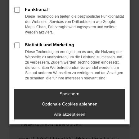
anderen Browser oder in einem privaten
Fenster?
Funktional
Starte dein Gerät neu.
Diese Technologien bieten die bestmögliche Funktionalität
der Webseite. Services von Drittanbietern wie Google
Das kann manchmal helfen, vorübergehende
Maps, Chats, Fahrzeugbewertungssystem und weitere
Probleme zu beheben.
werden aktiviert.
Stelle sicher, dass dein Browser und dein
Statistik und Marketing
Betriebssystem auf dem neuesten Stand
Diese Technologien ermöglichen es uns, die Nutzung der
sind.
Webseite zu analysieren, um die Leistung zu messen und
Veraltete Software birgt nicht nur ein
zu verbessern. Zudem werden Technologien eingesetzt,
Sicherheitsrisiko, sondern kann auch dazu
die von dritten Werbetreibenden verwendet werden, um
führen, dass bestimmte Funktionen nicht mehr
Sie auf anderen Webseiten zu verfolgen und um Anzeigen
zu schalten, die für Ihre Interessen relevant sind.
unterstützt werden.
Wende dich an den Webseitenbetreiber.
Speichern
Wenn du alle oben genannten Schritte versucht
hast, kontaktiere uns bitte. Wir werden
Optionale Cookies ablehnen
versuchen, das Problem zu beheben. Du kannst
Alle akzeptieren
uns diesen Text schicken, um uns bei der
Fehlersuche zu unterstützen:
ewogICJuYW1lIjogIk5ldHdvcmtFcnJvciIs