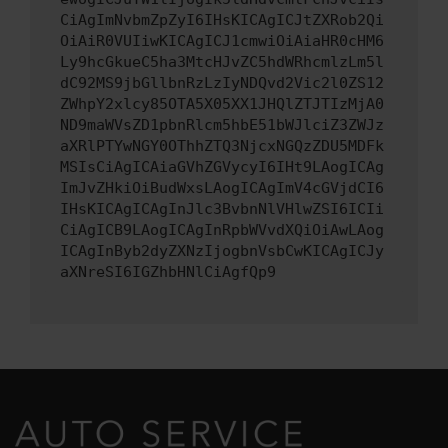
CiAgImNvbmZpZyI6IHsKICAgICJtZXRob2Qi
OiAiR0VUIiwKICAgICJ1cmwiOiAiaHR0cHM6
Ly9hcGkueC5ha3MtcHJvZC5hdWRhcmlzLm5l
dC92MS9jbGllbnRzLzIyNDQvd2Vic2l0ZS12
ZWhpY2xlcy85OTA5X05XX1JHQlZTJTIzMjA0
ND9maWVsZD1pbnRlcm5hbE51bWJlciZ3ZWJz
aXRlPTYwNGY0OThhZTQ3NjcxNGQzZDU5MDFk
MSIsCiAgICAiaGVhZGVycyI6IHt9LAogICAg
ImJvZHkiOiBudWxsLAogICAgImV4cGVjdCI6
IHsKICAgICAgInJlc3BvbnNlVHlwZSI6ICIi
CiAgICB9LAogICAgInRpbWVvdXQiOiAwLAog
ICAgInByb2dyZXNzIjogbnVsbCwKICAgICJy
aXNreSI6IGZhbHNlCiAgfQp9