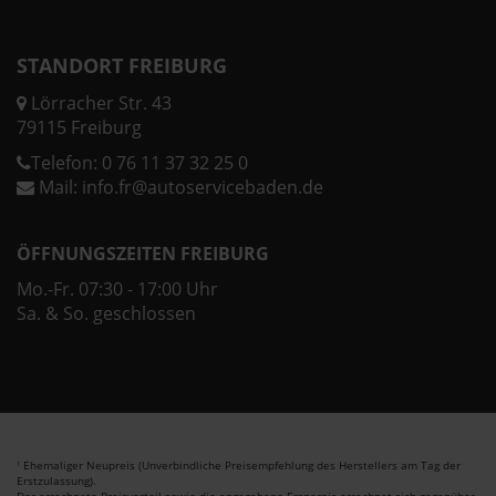
STANDORT FREIBURG
Lörracher Str. 43
79115 Freiburg
Telefon:
0 76 11 37 32 25 0
Mail:
info.fr@autoservicebaden.de
ÖFFNUNGSZEITEN FREIBURG
Mo.-Fr. 07:30 - 17:00 Uhr
Sa. & So. geschlossen
Ehemaliger Neupreis (Unverbindliche Preisempfehlung des Herstellers am Tag der
1
Erstzulassung).