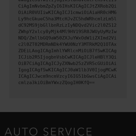
CiAgImNvbmZpZyI6IHsKICAgICJtZXRob2Qi
OiAiR0VUIiwKICAgICJ1cmwiOiAiaHR0cHM6
Ly9hcGkueC5ha3MtcHJvZC5hdWRhcmlzLm5l
dC92MS9jbGllbnRzLzIyNDQvd2Vic2l0ZS12
ZWhpY2xlcy8yMjk4Ml9HV19SR0JWUyUyMzIw
NDQ/ZmllbGQ9aW50ZXJuYWxOdW1iZXImd2Vi
c2l0ZT02MDRmNDk4YWU0NzY3MTRkM2Q1OTAx
ZDEiLAogICAgImhlYWRlcnMiOiB7fSwKICAg
ICJib2R5IjogbnVsbCwKICAgICJleHBlY3Qi
OiB7CiAgICAgICJyZXNwb25zZVR5cGUiOiAi
IgogICAgfSwKICAgICJ0aW1lb3V0IjogMCwK
ICAgICJwcm9ncmVzcyI6IG51bGwsCiAgICAi
cmlza3kiOiBmYWxzZQogIH0KfQ==