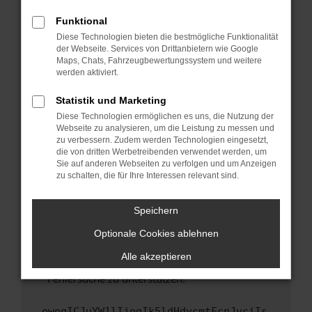
anderen Browser oder in einem privaten
Fenster?
Funktional
Starte dein Gerät neu.
Diese Technologien bieten die bestmögliche Funktionalität
der Webseite. Services von Drittanbietern wie Google
Das kann manchmal helfen, vorübergehende
Maps, Chats, Fahrzeugbewertungssystem und weitere
Probleme zu beheben.
werden aktiviert.
Stelle sicher, dass dein Browser und dein
Statistik und Marketing
Betriebssystem auf dem neuesten Stand
Diese Technologien ermöglichen es uns, die Nutzung der
sind.
Webseite zu analysieren, um die Leistung zu messen und
Veraltete Software birgt nicht nur ein
zu verbessern. Zudem werden Technologien eingesetzt,
Sicherheitsrisiko, sondern kann auch dazu
die von dritten Werbetreibenden verwendet werden, um
führen, dass bestimmte Funktionen nicht mehr
Sie auf anderen Webseiten zu verfolgen und um Anzeigen
zu schalten, die für Ihre Interessen relevant sind.
unterstützt werden.
Wende dich an den Webseitenbetreiber.
Speichern
Wenn du alle oben genannten Schritte versucht
hast, kontaktiere uns bitte. Wir werden
Optionale Cookies ablehnen
versuchen, das Problem zu beheben. Du kannst
Alle akzeptieren
uns diesen Text schicken, um uns bei der
Fehlersuche zu unterstützen:
ewogICJuYW1lIjogIk5ldHdvcmtFcnJvciIs