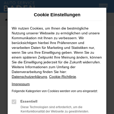
Zum
MENÜ
Hauptinhalt
Cookie Einstellungen
springen
Startseite
Fahrzeug-Showroom
Wir nutzen Cookies, um Ihnen die bestmögliche
Nutzung unserer Webseite zu ermöglichen und unsere
Kommunikation mit Ihnen zu verbessern. Wir
Fehler: Network Error
berücksichtigen hierbei Ihre Präferenzen und
verarbeiten Daten für Marketing und Statistiken nur,
wenn Sie uns Ihre Einwilligung geben. Wenn Sie zu
Beim Laden ist ein Fehler aufgetreten.
einem späteren Zeitpunkt Ihre Meinung ändern, können
Hier sind ein paar Tipps, die dir helfen können:
Sie die Einwilligung jederzeit für die Zukunft widerrufen.
Weitere Informationen zum Umfang der
Überprüfe deine Firewall und deine
Datenverarbeitung finden Sie hier:
Internetverbindung.
Datenschutzerklärung
,
Cookie-Richtlinie
.
Laden andere Webseiten, zum Beispiel deine
Impressum
Suchmaschine?
Folgende Kategorien von Cookies werden von uns eingesetzt:
Prüfe deine Browsererweiterungen.
Manche Erweiterungen, wie Werbeblocker,
Essentiell
können das Laden bestimmter Seiten
Diese Technologien sind erforderlich, um die
verhindern. Funktioniert die Seite in einem
Kernfunktionalität der Webseite zu gewährleisten.