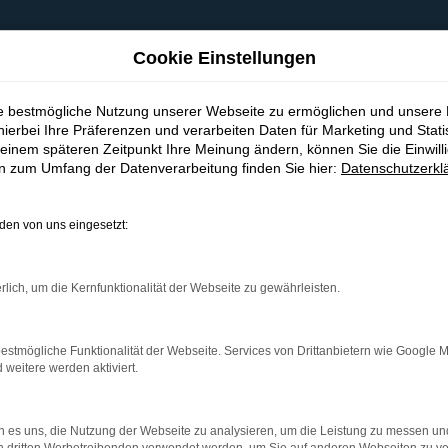
Cookie Einstellungen
ie bestmögliche Nutzung unserer Webseite zu ermöglichen und unsere
hierbei Ihre Präferenzen und verarbeiten Daten für Marketing und Stati
einem späteren Zeitpunkt Ihre Meinung ändern, können Sie die Einwillig
en zum Umfang der Datenverarbeitung finden Sie hier:
Datenschutzerkl
en von uns eingesetzt:
indung.
hine?
rlich, um die Kernfunktionalität der Webseite zu gewährleisten.
aden bestimmter Seiten verhindern. Funktioniert die Seite in e
estmögliche Funktionalität der Webseite. Services von Drittanbietern wie Google 
eitere werden aktiviert.
 zu beheben.
bssystem auf dem neuesten Stand sind.
 es uns, die Nutzung der Webseite zu analysieren, um die Leistung zu messen u
ko, sondern kann auch dazu führen, dass bestimmte Funktionen nic