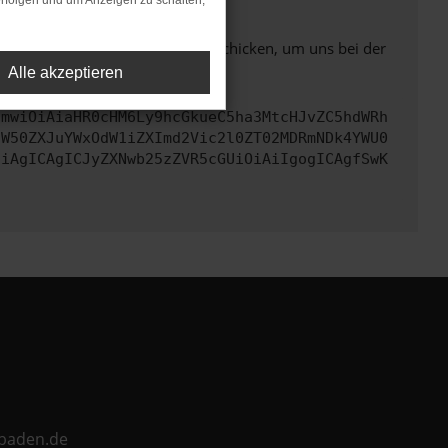
rfolgen und um Anzeigen zu schalten,
ben. Du kannst uns diesen Text schicken, um uns bei der
Alle akzeptieren
cmwiOiAiaHR0cHM6Ly9hcGkueC5ha3MtcHJvZC5hdWRh
aW50ZXJuYWxOdW1iZXImd2Vic2l0ZT02MDRmNDk4YWU0
CiAgICAgICJyZXNwb25zZVR5cGUiOiAiIgogICAgfSwK
ebaden.de