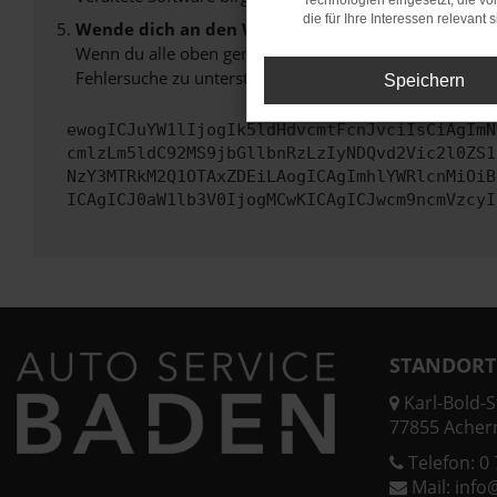
Technologien eingesetzt, die v
die für Ihre Interessen relevant s
Wende dich an den Webseitenbetreiber.
Wenn du alle oben genannten Schritte versucht hast, k
Fehlersuche zu unterstützen:
Speichern
ewogICJuYW1lIjogIk5ldHdvcmtFcnJvciIsCiAgImN
cmlzLm5ldC92MS9jbGllbnRzLzIyNDQvd2Vic2l0ZS1
NzY3MTRkM2Q1OTAxZDEiLAogICAgImhlYWRlcnMiOiB
ICAgICJ0aW1lb3V0IjogMCwKICAgICJwcm9ncmVzcyI
STANDORT
Karl-Bold-St
77855 Acher
Telefon:
0 
Mail:
info