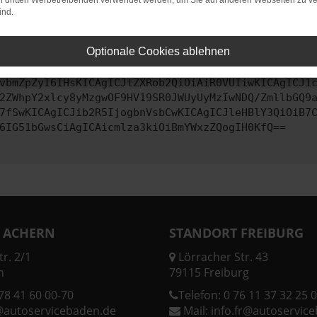
on dritten Werbetreibenden verwendet werden, um Sie auf anderen Webseiten zu ve
ind.
ontaktiere uns bitte. Wir werden versuchen, das Problem zu behe
Optionale Cookies ablehnen
vbmZpZyI6IHsKICAgICJtZXRob2QiOiAiR0VUIiwKICAgICJ1
2ZWhpY2xlcy8yMzgwOF9HV19SR0JWUyUyMzIwNDQ/ZmllbGQ9
7fSwKICAgICJib2R5IjogbnVsbCwKICAgICJleHBlY3QiOiB7
6IG51bGwsCiAgICAicmlza3kiOiBmYWxzZQogIH0KfQ==
 ACHERN
STANDORT FREIBURG
r. 2/1
Lörracher Str. 43
n
79115 Freiburg
78 41 60 00-70
Telefon:
0 76 11 37 32 25 0
@autoservicebaden.de
Mail:
info.fr@autoservic