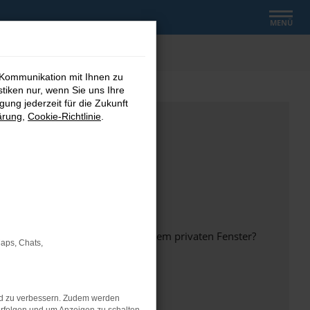
MENÜ
 Kommunikation mit Ihnen zu
stiken nur, wenn Sie uns Ihre
ung jederzeit für die Zukunft
ärung
,
Cookie-Richtlinie
.
inem anderen Browser oder in einem privaten Fenster?
Maps, Chats,
nd zu verbessern. Zudem werden
ht mehr unterstützt werden.