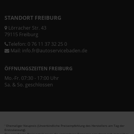
STANDORT FREIBURG
Lörracher Str. 43
79115 Freiburg
Telefon:
0 76 11 37 32 25 0
Mail:
info.fr@autoservicebaden.de
ÖFFNUNGSZEITEN FREIBURG
Mo.-Fr. 07:30 - 17:00 Uhr
Sa. & So. geschlossen
Ehemaliger Neupreis (Unverbindliche Preisempfehlung des Herstellers am Tag der
1
Erstzulassung).