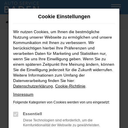
Zum
MENÜ
Hauptinhalt
Cookie Einstellungen
springen
Startseite
Fahrzeug-Showroom
Wir nutzen Cookies, um Ihnen die bestmögliche
Nutzung unserer Webseite zu ermöglichen und unsere
Kommunikation mit Ihnen zu verbessern. Wir
Fehler: Network Error
berücksichtigen hierbei Ihre Präferenzen und
verarbeiten Daten für Marketing und Statistiken nur,
wenn Sie uns Ihre Einwilligung geben. Wenn Sie zu
Beim Laden ist ein Fehler aufgetreten.
einem späteren Zeitpunkt Ihre Meinung ändern, können
Hier sind ein paar Tipps, die dir helfen können:
Sie die Einwilligung jederzeit für die Zukunft widerrufen.
Weitere Informationen zum Umfang der
Überprüfe deine Firewall und deine
Datenverarbeitung finden Sie hier:
Internetverbindung.
Datenschutzerklärung
,
Cookie-Richtlinie
.
Laden andere Webseiten, zum Beispiel deine
Impressum
Suchmaschine?
Folgende Kategorien von Cookies werden von uns eingesetzt:
Prüfe deine Browsererweiterungen.
Manche Erweiterungen, wie Werbeblocker,
Essentiell
können das Laden bestimmter Seiten
Diese Technologien sind erforderlich, um die
verhindern. Funktioniert die Seite in einem
Kernfunktionalität der Webseite zu gewährleisten.