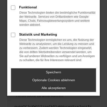
anderen Browser oder in einem privaten
Fenster?
Funktional
Starte dein Gerät neu.
Diese Technologien bieten die bestmögliche Funktionalität
der Webseite. Services von Drittanbietern wie Google
Das kann manchmal helfen, vorübergehende
Maps, Chats, Fahrzeugbewertungssystem und weitere
Probleme zu beheben.
werden aktiviert.
Stelle sicher, dass dein Browser und dein
Statistik und Marketing
Betriebssystem auf dem neuesten Stand
Diese Technologien ermöglichen es uns, die Nutzung der
sind.
Webseite zu analysieren, um die Leistung zu messen und
Veraltete Software birgt nicht nur ein
zu verbessern. Zudem werden Technologien eingesetzt,
Sicherheitsrisiko, sondern kann auch dazu
die von dritten Werbetreibenden verwendet werden, um
führen, dass bestimmte Funktionen nicht mehr
Sie auf anderen Webseiten zu verfolgen und um Anzeigen
zu schalten, die für Ihre Interessen relevant sind.
unterstützt werden.
Wende dich an den Webseitenbetreiber.
Speichern
Wenn du alle oben genannten Schritte versucht
hast, kontaktiere uns bitte. Wir werden
Optionale Cookies ablehnen
versuchen, das Problem zu beheben. Du kannst
Alle akzeptieren
uns diesen Text schicken, um uns bei der
Fehlersuche zu unterstützen:
ewogICJuYW1lIjogIk5ldHdvcmtFcnJvciIs