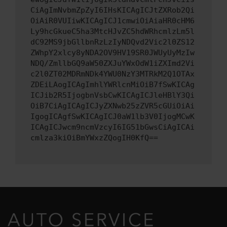
CiAgImNvbmZpZyI6IHsKICAgICJtZXRob2Qi
OiAiR0VUIiwKICAgICJ1cmwiOiAiaHR0cHM6
Ly9hcGkueC5ha3MtcHJvZC5hdWRhcmlzLm5l
dC92MS9jbGllbnRzLzIyNDQvd2Vic2l0ZS12
ZWhpY2xlcy8yNDA2OV9HV19SR0JWUyUyMzIw
NDQ/ZmllbGQ9aW50ZXJuYWxOdW1iZXImd2Vi
c2l0ZT02MDRmNDk4YWU0NzY3MTRkM2Q1OTAx
ZDEiLAogICAgImhlYWRlcnMiOiB7fSwKICAg
ICJib2R5IjogbnVsbCwKICAgICJleHBlY3Qi
OiB7CiAgICAgICJyZXNwb25zZVR5cGUiOiAi
IgogICAgfSwKICAgICJ0aW1lb3V0IjogMCwK
ICAgICJwcm9ncmVzcyI6IG51bGwsCiAgICAi
cmlza3kiOiBmYWxzZQogIH0KfQ==