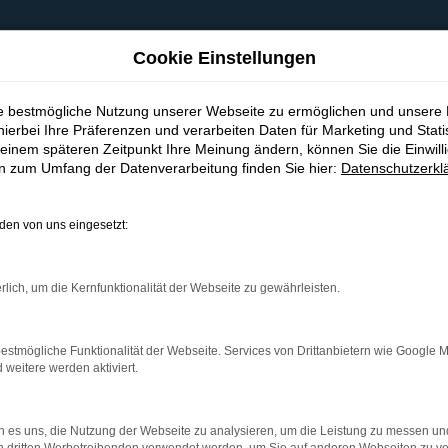
Cookie Einstellungen
ie bestmögliche Nutzung unserer Webseite zu ermöglichen und unsere
hierbei Ihre Präferenzen und verarbeiten Daten für Marketing und Stati
einem späteren Zeitpunkt Ihre Meinung ändern, können Sie die Einwillig
en zum Umfang der Datenverarbeitung finden Sie hier:
Datenschutzerkl
en von uns eingesetzt:
indung.
hine?
rlich, um die Kernfunktionalität der Webseite zu gewährleisten.
aden bestimmter Seiten verhindern. Funktioniert die Seite in e
estmögliche Funktionalität der Webseite. Services von Drittanbietern wie Google 
eitere werden aktiviert.
 zu beheben.
bssystem auf dem neuesten Stand sind.
 es uns, die Nutzung der Webseite zu analysieren, um die Leistung zu messen u
ko, sondern kann auch dazu führen, dass bestimmte Funktionen nic