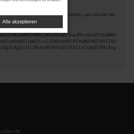
rfolgen und um Anzeigen zu schalten,
ben. Du kannst uns diesen Text schicken, um uns bei der
Alle akzeptieren
cmwiOiAiaHR0cHM6Ly9hcGkueC5ha3MtcHJvZC5hdWRh
bnRlcm5hbE51bWJlciZ3ZWJzaXRlPTYwNGY0OThhZTQ3
ICAgICAgInJlc3BvbnNlVHlwZSI6ICIiCiAgICB9LAog
ebaden.de