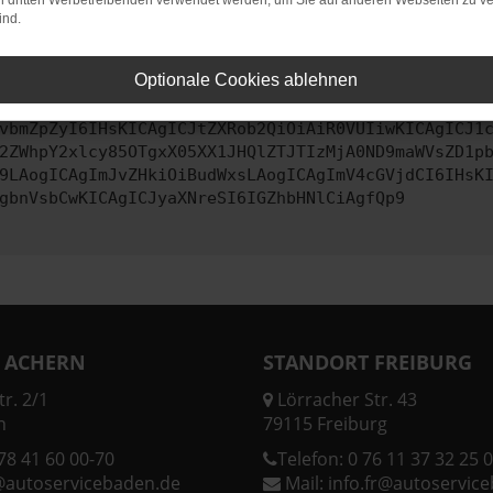
on dritten Werbetreibenden verwendet werden, um Sie auf anderen Webseiten zu ve
ind.
ontaktiere uns bitte. Wir werden versuchen, das Problem zu behe
Optionale Cookies ablehnen
vbmZpZyI6IHsKICAgICJtZXRob2QiOiAiR0VUIiwKICAgICJ1
2ZWhpY2xlcy85OTgxX05XX1JHQlZTJTIzMjA0ND9maWVsZD1p
9LAogICAgImJvZHkiOiBudWxsLAogICAgImV4cGVjdCI6IHsK
gbnVsbCwKICAgICJyaXNreSI6IGZhbHNlCiAgfQp9
 ACHERN
STANDORT FREIBURG
r. 2/1
Lörracher Str. 43
n
79115 Freiburg
78 41 60 00-70
Telefon:
0 76 11 37 32 25 0
@autoservicebaden.de
Mail:
info.fr@autoservic