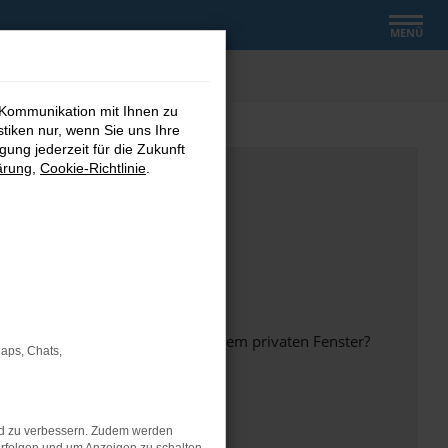
MENÜ
 Kommunikation mit Ihnen zu
stiken nur, wenn Sie uns Ihre
ung jederzeit für die Zukunft
ärung
,
Cookie-Richtlinie
.
inem anderen Browser oder in einem privaten Fenster?
Maps, Chats,
nd zu verbessern. Zudem werden
ht mehr unterstützt werden.