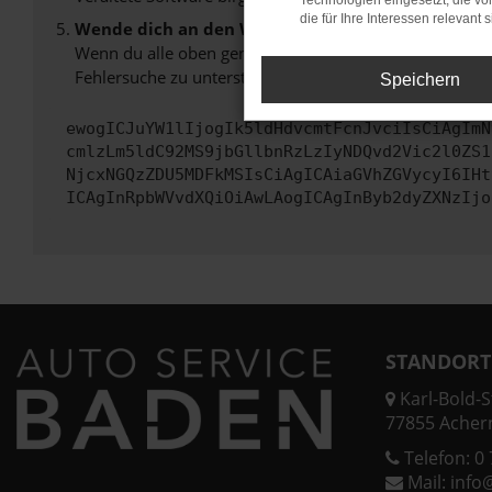
Technologien eingesetzt, die v
die für Ihre Interessen relevant s
Wende dich an den Webseitenbetreiber.
Wenn du alle oben genannten Schritte versucht hast, k
Fehlersuche zu unterstützen:
Speichern
ewogICJuYW1lIjogIk5ldHdvcmtFcnJvciIsCiAgImN
cmlzLm5ldC92MS9jbGllbnRzLzIyNDQvd2Vic2l0ZS1
NjcxNGQzZDU5MDFkMSIsCiAgICAiaGVhZGVycyI6IHt
ICAgInRpbWVvdXQiOiAwLAogICAgInByb2dyZXNzIjo
STANDORT
Karl-Bold-St
77855 Acher
Telefon:
0 
Mail:
info