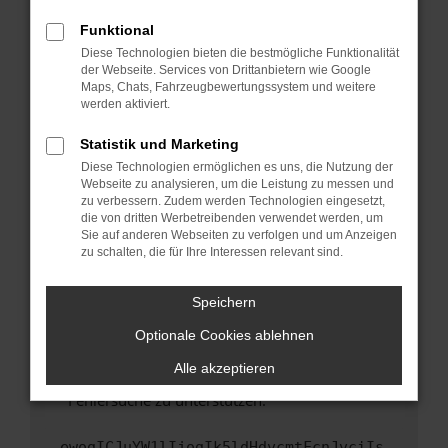
anderen Browser oder in einem privaten
Fenster?
Funktional
Starte dein Gerät neu.
Diese Technologien bieten die bestmögliche Funktionalität
der Webseite. Services von Drittanbietern wie Google
Das kann manchmal helfen, vorübergehende
Maps, Chats, Fahrzeugbewertungssystem und weitere
Probleme zu beheben.
werden aktiviert.
Stelle sicher, dass dein Browser und dein
Statistik und Marketing
Betriebssystem auf dem neuesten Stand
Diese Technologien ermöglichen es uns, die Nutzung der
sind.
Webseite zu analysieren, um die Leistung zu messen und
Veraltete Software birgt nicht nur ein
zu verbessern. Zudem werden Technologien eingesetzt,
Sicherheitsrisiko, sondern kann auch dazu
die von dritten Werbetreibenden verwendet werden, um
führen, dass bestimmte Funktionen nicht mehr
Sie auf anderen Webseiten zu verfolgen und um Anzeigen
zu schalten, die für Ihre Interessen relevant sind.
unterstützt werden.
Wende dich an den Webseitenbetreiber.
Speichern
Wenn du alle oben genannten Schritte versucht
hast, kontaktiere uns bitte. Wir werden
Optionale Cookies ablehnen
versuchen, das Problem zu beheben. Du kannst
Alle akzeptieren
uns diesen Text schicken, um uns bei der
Fehlersuche zu unterstützen:
ewogICJuYW1lIjogIk5ldHdvcmtFcnJvciIs