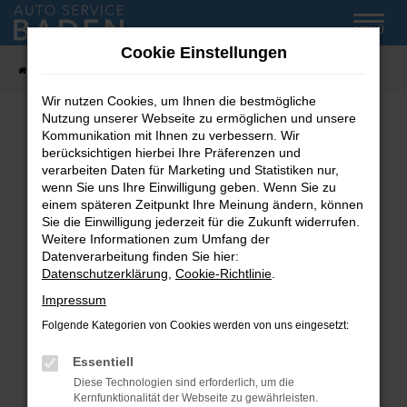
Zum
MENÜ
Hauptinhalt
Cookie Einstellungen
springen
Startseite
Fahrzeug-Showroom
Wir nutzen Cookies, um Ihnen die bestmögliche
Nutzung unserer Webseite zu ermöglichen und unsere
Kommunikation mit Ihnen zu verbessern. Wir
Fehler: Network Error
berücksichtigen hierbei Ihre Präferenzen und
verarbeiten Daten für Marketing und Statistiken nur,
wenn Sie uns Ihre Einwilligung geben. Wenn Sie zu
Beim Laden ist ein Fehler aufgetreten.
einem späteren Zeitpunkt Ihre Meinung ändern, können
Hier sind ein paar Tipps, die dir helfen können:
Sie die Einwilligung jederzeit für die Zukunft widerrufen.
Weitere Informationen zum Umfang der
Überprüfe deine Firewall und deine
Datenverarbeitung finden Sie hier:
Internetverbindung.
Datenschutzerklärung
,
Cookie-Richtlinie
.
Laden andere Webseiten, zum Beispiel deine
Impressum
Suchmaschine?
Folgende Kategorien von Cookies werden von uns eingesetzt:
Prüfe deine Browsererweiterungen.
Manche Erweiterungen, wie Werbeblocker,
Essentiell
können das Laden bestimmter Seiten
Diese Technologien sind erforderlich, um die
verhindern. Funktioniert die Seite in einem
Kernfunktionalität der Webseite zu gewährleisten.