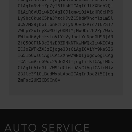
CiAgImNvbmZpZyI6IHsKICAgICJtZXRob2Qi
OiAiR0VUIiwKICAgICJ1cmwiOiAiaHR0cHM6
Ly9hcGkueC5ha3MtcHJvZC5hdWRhcmlzLm5l
dC92MS9jbGllbnRzLzIyNDQvd2Vic2l0ZS12
ZWhpY2xlcy8wMDIyODMlMjMxODc2P2ZpZWxk
PWludGVybmFsTnVtYmVyJndlYnNpdGU9NjA0
ZjQ5OGFlNDc2NzE0ZDNkNTkwMWQxIiwKICAg
ICJoZWFkZXJzIjoge30sCiAgICAiYm9keSI6
IG51bGwsCiAgICAiZXhwZWN0IjogewogICAg
ICAicmVzcG9uc2VUeXBlIjogIiIKICAgIH0s
CiAgICAidGltZW91dCI6IDAsCiAgICAicHJv
Z3Jlc3MiOiBudWxsLAogICAgInJpc2t5Ijog
ZmFsc2UKICB9Cn0=