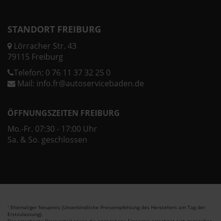
STANDORT FREIBURG
Lörracher Str. 43
79115 Freiburg
Telefon:
0 76 11 37 32 25 0
Mail:
info.fr@autoservicebaden.de
ÖFFNUNGSZEITEN FREIBURG
Mo.-Fr. 07:30 - 17:00 Uhr
Sa. & So. geschlossen
Ehemaliger Neupreis (Unverbindliche Preisempfehlung des Herstellers am Tag der
1
Erstzulassung).