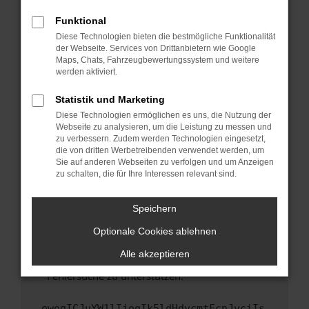
anderen Browser oder in einem privaten
Fenster?
Funktional
Starte dein Gerät neu.
Diese Technologien bieten die bestmögliche Funktionalität
der Webseite. Services von Drittanbietern wie Google
Das kann manchmal helfen, vorübergehende
Maps, Chats, Fahrzeugbewertungssystem und weitere
Probleme zu beheben.
werden aktiviert.
Stelle sicher, dass dein Browser und dein
Statistik und Marketing
Betriebssystem auf dem neuesten Stand
Diese Technologien ermöglichen es uns, die Nutzung der
sind.
Webseite zu analysieren, um die Leistung zu messen und
Veraltete Software birgt nicht nur ein
zu verbessern. Zudem werden Technologien eingesetzt,
Sicherheitsrisiko, sondern kann auch dazu
die von dritten Werbetreibenden verwendet werden, um
führen, dass bestimmte Funktionen nicht mehr
Sie auf anderen Webseiten zu verfolgen und um Anzeigen
zu schalten, die für Ihre Interessen relevant sind.
unterstützt werden.
Wende dich an den Webseitenbetreiber.
Speichern
Wenn du alle oben genannten Schritte versucht
hast, kontaktiere uns bitte. Wir werden
Optionale Cookies ablehnen
versuchen, das Problem zu beheben. Du kannst
Alle akzeptieren
uns diesen Text schicken, um uns bei der
Fehlersuche zu unterstützen:
ewogICJuYW1lIjogIk5ldHdvcmtFcnJvciIs