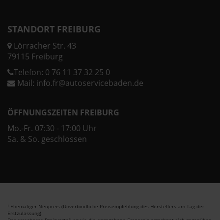
STANDORT FREIBURG
Lörracher Str. 43
79115 Freiburg
Telefon:
0 76 11 37 32 25 0
Mail:
info.fr@autoservicebaden.de
ÖFFNUNGSZEITEN FREIBURG
Mo.-Fr. 07:30 - 17:00 Uhr
Sa. & So. geschlossen
Ehemaliger Neupreis (Unverbindliche Preisempfehlung des Herstellers am Tag der
1
Erstzulassung).