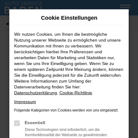
Zum
MENÜ
Hauptinhalt
Cookie Einstellungen
springen
Startseite
Fahrzeug-Showroom
Wir nutzen Cookies, um Ihnen die bestmögliche
Nutzung unserer Webseite zu ermöglichen und unsere
Kommunikation mit Ihnen zu verbessern. Wir
Fehler: Network Error
berücksichtigen hierbei Ihre Präferenzen und
verarbeiten Daten für Marketing und Statistiken nur,
wenn Sie uns Ihre Einwilligung geben. Wenn Sie zu
Beim Laden ist ein Fehler aufgetreten.
einem späteren Zeitpunkt Ihre Meinung ändern, können
Hier sind ein paar Tipps, die dir helfen können:
Sie die Einwilligung jederzeit für die Zukunft widerrufen.
Weitere Informationen zum Umfang der
Überprüfe deine Firewall und deine
Datenverarbeitung finden Sie hier:
Internetverbindung.
Datenschutzerklärung
,
Cookie-Richtlinie
.
Laden andere Webseiten, zum Beispiel deine
Impressum
Suchmaschine?
Folgende Kategorien von Cookies werden von uns eingesetzt:
Prüfe deine Browsererweiterungen.
Manche Erweiterungen, wie Werbeblocker,
Essentiell
können das Laden bestimmter Seiten
Diese Technologien sind erforderlich, um die
verhindern. Funktioniert die Seite in einem
Kernfunktionalität der Webseite zu gewährleisten.