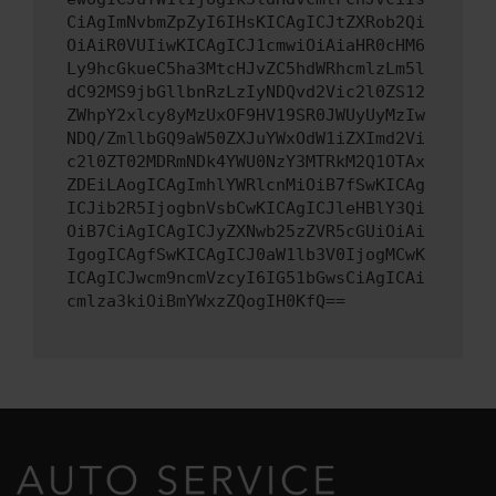
CiAgImNvbmZpZyI6IHsKICAgICJtZXRob2Qi
OiAiR0VUIiwKICAgICJ1cmwiOiAiaHR0cHM6
Ly9hcGkueC5ha3MtcHJvZC5hdWRhcmlzLm5l
dC92MS9jbGllbnRzLzIyNDQvd2Vic2l0ZS12
ZWhpY2xlcy8yMzUxOF9HV19SR0JWUyUyMzIw
NDQ/ZmllbGQ9aW50ZXJuYWxOdW1iZXImd2Vi
c2l0ZT02MDRmNDk4YWU0NzY3MTRkM2Q1OTAx
ZDEiLAogICAgImhlYWRlcnMiOiB7fSwKICAg
ICJib2R5IjogbnVsbCwKICAgICJleHBlY3Qi
OiB7CiAgICAgICJyZXNwb25zZVR5cGUiOiAi
IgogICAgfSwKICAgICJ0aW1lb3V0IjogMCwK
ICAgICJwcm9ncmVzcyI6IG51bGwsCiAgICAi
cmlza3kiOiBmYWxzZQogIH0KfQ==