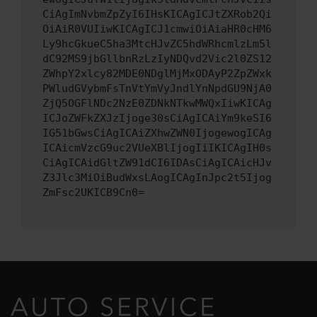
CiAgImNvbmZpZyI6IHsKICAgICJtZXRob2Qi
OiAiR0VUIiwKICAgICJ1cmwiOiAiaHR0cHM6
Ly9hcGkueC5ha3MtcHJvZC5hdWRhcmlzLm5l
dC92MS9jbGllbnRzLzIyNDQvd2Vic2l0ZS12
ZWhpY2xlcy82MDE0NDglMjMxODAyP2ZpZWxk
PWludGVybmFsTnVtYmVyJndlYnNpdGU9NjA0
ZjQ5OGFlNDc2NzE0ZDNkNTkwMWQxIiwKICAg
ICJoZWFkZXJzIjoge30sCiAgICAiYm9keSI6
IG51bGwsCiAgICAiZXhwZWN0IjogewogICAg
ICAicmVzcG9uc2VUeXBlIjogIiIKICAgIH0s
CiAgICAidGltZW91dCI6IDAsCiAgICAicHJv
Z3Jlc3MiOiBudWxsLAogICAgInJpc2t5Ijog
ZmFsc2UKICB9Cn0=