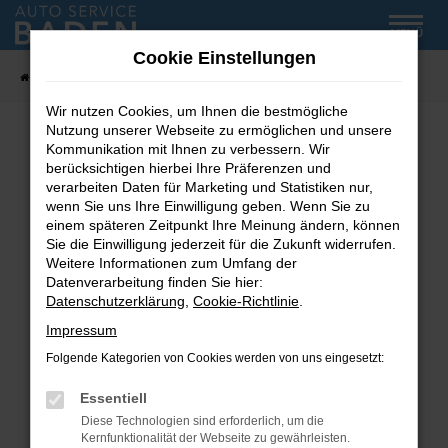
Zum
MENÜ
Hauptinhalt
Cookie Einstellungen
springen
Startseite
Fahrzeug-Showroom
Wir nutzen Cookies, um Ihnen die bestmögliche
Nutzung unserer Webseite zu ermöglichen und unsere
Kommunikation mit Ihnen zu verbessern. Wir
Fehler: Network Error
berücksichtigen hierbei Ihre Präferenzen und
verarbeiten Daten für Marketing und Statistiken nur,
wenn Sie uns Ihre Einwilligung geben. Wenn Sie zu
Beim Laden ist ein Fehler aufgetreten.
einem späteren Zeitpunkt Ihre Meinung ändern, können
Hier sind ein paar Tipps, die dir helfen können:
Sie die Einwilligung jederzeit für die Zukunft widerrufen.
Weitere Informationen zum Umfang der
Überprüfe deine Firewall und deine
Datenverarbeitung finden Sie hier:
Internetverbindung.
Datenschutzerklärung
,
Cookie-Richtlinie
.
Laden andere Webseiten, zum Beispiel deine
Impressum
Suchmaschine?
Folgende Kategorien von Cookies werden von uns eingesetzt:
Prüfe deine Browsererweiterungen.
Manche Erweiterungen, wie Werbeblocker,
Essentiell
können das Laden bestimmter Seiten
Diese Technologien sind erforderlich, um die
verhindern. Funktioniert die Seite in einem
Kernfunktionalität der Webseite zu gewährleisten.