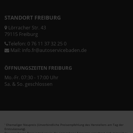
STANDORT FREIBURG
Lörracher Str. 43
79115 Freiburg
Telefon:
0 76 11 37 32 25 0
Mail:
info.fr@autoservicebaden.de
ÖFFNUNGSZEITEN FREIBURG
Mo.-Fr. 07:30 - 17:00 Uhr
Sa. & So. geschlossen
Ehemaliger Neupreis (Unverbindliche Preisempfehlung des Herstellers am Tag der
1
Erstzulassung).