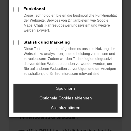
anderen Browser oder in einem privaten
Fenster?
Funktional
Starte dein Gerät neu.
Diese Technologien bieten die bestmögliche Funktionalität
der Webseite. Services von Drittanbietern wie Google
Das kann manchmal helfen, vorübergehende
Maps, Chats, Fahrzeugbewertungssystem und weitere
Probleme zu beheben.
werden aktiviert.
Stelle sicher, dass dein Browser und dein
Statistik und Marketing
Betriebssystem auf dem neuesten Stand
Diese Technologien ermöglichen es uns, die Nutzung der
sind.
Webseite zu analysieren, um die Leistung zu messen und
Veraltete Software birgt nicht nur ein
zu verbessern. Zudem werden Technologien eingesetzt,
Sicherheitsrisiko, sondern kann auch dazu
die von dritten Werbetreibenden verwendet werden, um
führen, dass bestimmte Funktionen nicht mehr
Sie auf anderen Webseiten zu verfolgen und um Anzeigen
zu schalten, die für Ihre Interessen relevant sind.
unterstützt werden.
Wende dich an den Webseitenbetreiber.
Speichern
Wenn du alle oben genannten Schritte versucht
hast, kontaktiere uns bitte. Wir werden
Optionale Cookies ablehnen
versuchen, das Problem zu beheben. Du kannst
Alle akzeptieren
uns diesen Text schicken, um uns bei der
Fehlersuche zu unterstützen:
ewogICJuYW1lIjogIk5ldHdvcmtFcnJvciIs