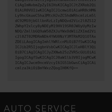
CiAgImNvbmZpZyI6IHsKICAgICJtZXRob2Qi
OiAiR0VUIiwKICAgICJ1cmwiOiAiaHR0cHM6
Ly9hcGkueC5ha3MtcHJvZC5hdWRhcmlzLm5l
dC92MS9jbGllbnRzLzIyNDQvd2Vic2l0ZS12
ZWhpY2xlcy8yNDEyM19HV19SR0JWUyUyMzIw
NDQ/ZmllbGQ9aW50ZXJuYWxOdW1iZXImd2Vi
c2l0ZT02MDRmNDk4YWU0NzY3MTRkM2Q1OTAx
ZDEiLAogICAgImhlYWRlcnMiOiB7fSwKICAg
ICJib2R5IjogbnVsbCwKICAgICJleHBlY3Qi
OiB7CiAgICAgICJyZXNwb25zZVR5cGUiOiAi
IgogICAgfSwKICAgICJ0aW1lb3V0IjogMCwK
ICAgICJwcm9ncmVzcyI6IG51bGwsCiAgICAi
cmlza3kiOiBmYWxzZQogIH0KfQ==