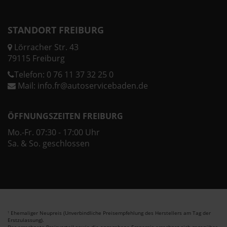
STANDORT FREIBURG
Lörracher Str. 43
79115 Freiburg
Telefon:
0 76 11 37 32 25 0
Mail:
info.fr@autoservicebaden.de
ÖFFNUNGSZEITEN FREIBURG
Mo.-Fr. 07:30 - 17:00 Uhr
Sa. & So. geschlossen
Ehemaliger Neupreis (Unverbindliche Preisempfehlung des Herstellers am Tag der
1
Erstzulassung).