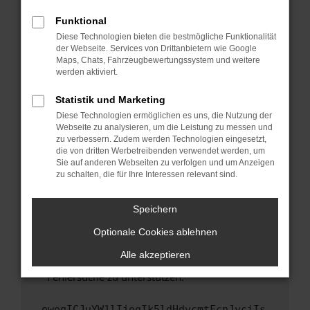
anderen Browser oder in einem privaten
Fenster?
Funktional
Starte dein Gerät neu.
Diese Technologien bieten die bestmögliche Funktionalität
der Webseite. Services von Drittanbietern wie Google
Das kann manchmal helfen, vorübergehende
Maps, Chats, Fahrzeugbewertungssystem und weitere
Probleme zu beheben.
werden aktiviert.
Stelle sicher, dass dein Browser und dein
Statistik und Marketing
Betriebssystem auf dem neuesten Stand
Diese Technologien ermöglichen es uns, die Nutzung der
sind.
Webseite zu analysieren, um die Leistung zu messen und
Veraltete Software birgt nicht nur ein
zu verbessern. Zudem werden Technologien eingesetzt,
Sicherheitsrisiko, sondern kann auch dazu
die von dritten Werbetreibenden verwendet werden, um
führen, dass bestimmte Funktionen nicht mehr
Sie auf anderen Webseiten zu verfolgen und um Anzeigen
zu schalten, die für Ihre Interessen relevant sind.
unterstützt werden.
Wende dich an den Webseitenbetreiber.
Speichern
Wenn du alle oben genannten Schritte versucht
hast, kontaktiere uns bitte. Wir werden
Optionale Cookies ablehnen
versuchen, das Problem zu beheben. Du kannst
Alle akzeptieren
uns diesen Text schicken, um uns bei der
Fehlersuche zu unterstützen:
ewogICJuYW1lIjogIk5ldHdvcmtFcnJvciIs