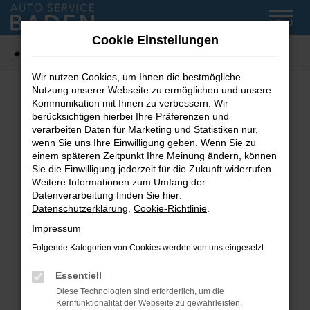
Zum
MENÜ
Hauptinhalt
Cookie Einstellungen
springen
Startseite
Fahrzeug-Showroom
Wir nutzen Cookies, um Ihnen die bestmögliche
Nutzung unserer Webseite zu ermöglichen und unsere
Kommunikation mit Ihnen zu verbessern. Wir
Fehler: Network Error
berücksichtigen hierbei Ihre Präferenzen und
verarbeiten Daten für Marketing und Statistiken nur,
wenn Sie uns Ihre Einwilligung geben. Wenn Sie zu
Beim Laden ist ein Fehler aufgetreten.
einem späteren Zeitpunkt Ihre Meinung ändern, können
Hier sind ein paar Tipps, die dir helfen können:
Sie die Einwilligung jederzeit für die Zukunft widerrufen.
Weitere Informationen zum Umfang der
Überprüfe deine Firewall und deine
Datenverarbeitung finden Sie hier:
Internetverbindung.
Datenschutzerklärung
,
Cookie-Richtlinie
.
Laden andere Webseiten, zum Beispiel deine
Impressum
Suchmaschine?
Folgende Kategorien von Cookies werden von uns eingesetzt:
Prüfe deine Browsererweiterungen.
Manche Erweiterungen, wie Werbeblocker,
Essentiell
können das Laden bestimmter Seiten
Diese Technologien sind erforderlich, um die
verhindern. Funktioniert die Seite in einem
Kernfunktionalität der Webseite zu gewährleisten.