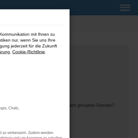
MENÜ
 Kommunikation mit Ihnen zu
stiken nur, wenn Sie uns Ihre
ung jederzeit für die Zukunft
ärung
,
Cookie-Richtlinie
.
inem anderen Browser oder in einem privaten Fenster?
Maps, Chats,
nd zu verbessern. Zudem werden
ht mehr unterstützt werden.