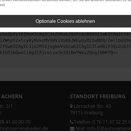
on dritten Werbetreibenden verwendet werden, um Sie auf anderen Webseiten zu ve
ind.
ontaktiere uns bitte. Wir werden versuchen, das Problem zu behe
Optionale Cookies ablehnen
vbmZpZyI6IHsKICAgICJtZXRob2QiOiAiR0VUIiwKICAgICJ1
2ZWhpY2xlcy8yMzkzMV9HV19SR0JWUyUyMzIwNDQ/ZmllbGQ9
7fSwKICAgICJib2R5IjogbnVsbCwKICAgICJleHBlY3QiOiB7
6IG51bGwsCiAgICAicmlza3kiOiBmYWxzZQogIH0KfQ==
 ACHERN
STANDORT FREIBURG
r. 2/1
Lörracher Str. 43
n
79115 Freiburg
78 41 60 00-70
Telefon:
0 76 11 37 32 25 0
@autoservicebaden.de
Mail:
info.fr@autoservic