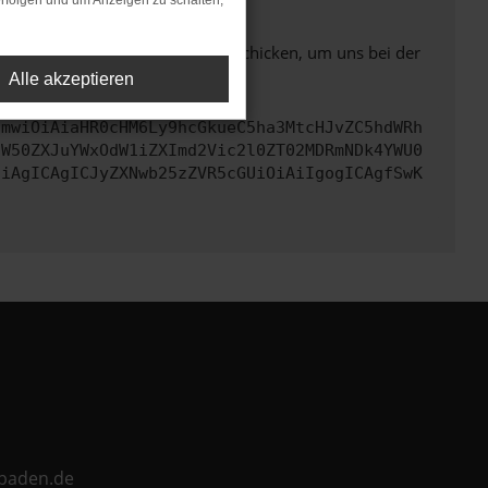
rfolgen und um Anzeigen zu schalten,
ben. Du kannst uns diesen Text schicken, um uns bei der
Alle akzeptieren
cmwiOiAiaHR0cHM6Ly9hcGkueC5ha3MtcHJvZC5hdWRh
aW50ZXJuYWxOdW1iZXImd2Vic2l0ZT02MDRmNDk4YWU0
CiAgICAgICJyZXNwb25zZVR5cGUiOiAiIgogICAgfSwK
ebaden.de