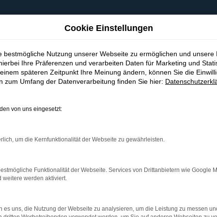
Cookie Einstellungen
ie bestmögliche Nutzung unserer Webseite zu ermöglichen und unsere
hierbei Ihre Präferenzen und verarbeiten Daten für Marketing und Stati
einem späteren Zeitpunkt Ihre Meinung ändern, können Sie die Einwillig
en zum Umfang der Datenverarbeitung finden Sie hier:
Datenschutzerkl
en von uns eingesetzt:
indung.
hine?
rlich, um die Kernfunktionalität der Webseite zu gewährleisten.
aden bestimmter Seiten verhindern. Funktioniert die Seite in e
estmögliche Funktionalität der Webseite. Services von Drittanbietern wie Google 
eitere werden aktiviert.
 zu beheben.
bssystem auf dem neuesten Stand sind.
 es uns, die Nutzung der Webseite zu analysieren, um die Leistung zu messen u
ko, sondern kann auch dazu führen, dass bestimmte Funktionen nic