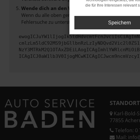
Technologien eingesetzt, die v
die für Ihre Interessen relevant s
Wende dich an den Webseitenbetreiber.
Wenn du alle oben genannten Schritte versucht hast, k
Fehlersuche zu unterstützen:
Speichern
ewogICJuYW1lIjogIk5ldHdvcmtFcnJvciIsCiAgImN
cmlzLm5ldC92MS9jbGllbnRzLzIyNDQvd2Vic2l0ZS1
NzY3MTRkM2Q1OTAxZDEiLAogICAgImhlYWRlcnMiOiB
ICAgICJ0aW1lb3V0IjogMCwKICAgICJwcm9ncmVzcyI
STANDORT
Karl-Bold-St
77855 Acher
Telefon:
0 
Mail:
info