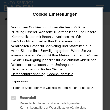
Zum
MENÜ
Hauptinhalt
Cookie Einstellungen
springen
Startseite
Fahrzeug-Showroom
Wir nutzen Cookies, um Ihnen die bestmögliche
Nutzung unserer Webseite zu ermöglichen und unsere
Kommunikation mit Ihnen zu verbessern. Wir
Fehler: Network Error
berücksichtigen hierbei Ihre Präferenzen und
verarbeiten Daten für Marketing und Statistiken nur,
wenn Sie uns Ihre Einwilligung geben. Wenn Sie zu
Beim Laden ist ein Fehler aufgetreten.
einem späteren Zeitpunkt Ihre Meinung ändern, können
Hier sind ein paar Tipps, die dir helfen können:
Sie die Einwilligung jederzeit für die Zukunft widerrufen.
Weitere Informationen zum Umfang der
Überprüfe deine Firewall und deine
Datenverarbeitung finden Sie hier:
Internetverbindung.
Datenschutzerklärung
,
Cookie-Richtlinie
.
Laden andere Webseiten, zum Beispiel deine
Impressum
Suchmaschine?
Folgende Kategorien von Cookies werden von uns eingesetzt:
Prüfe deine Browsererweiterungen.
Manche Erweiterungen, wie Werbeblocker,
Essentiell
können das Laden bestimmter Seiten
Diese Technologien sind erforderlich, um die
verhindern. Funktioniert die Seite in einem
Kernfunktionalität der Webseite zu gewährleisten.