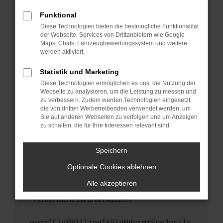
anderen Browser oder in einem privaten
Fenster?
Funktional
Starte dein Gerät neu.
Diese Technologien bieten die bestmögliche Funktionalität
der Webseite. Services von Drittanbietern wie Google
Das kann manchmal helfen, vorübergehende
Maps, Chats, Fahrzeugbewertungssystem und weitere
Probleme zu beheben.
werden aktiviert.
Stelle sicher, dass dein Browser und dein
Statistik und Marketing
Betriebssystem auf dem neuesten Stand
Diese Technologien ermöglichen es uns, die Nutzung der
sind.
Webseite zu analysieren, um die Leistung zu messen und
Veraltete Software birgt nicht nur ein
zu verbessern. Zudem werden Technologien eingesetzt,
Sicherheitsrisiko, sondern kann auch dazu
die von dritten Werbetreibenden verwendet werden, um
führen, dass bestimmte Funktionen nicht mehr
Sie auf anderen Webseiten zu verfolgen und um Anzeigen
zu schalten, die für Ihre Interessen relevant sind.
unterstützt werden.
Wende dich an den Webseitenbetreiber.
Speichern
Wenn du alle oben genannten Schritte versucht
hast, kontaktiere uns bitte. Wir werden
Optionale Cookies ablehnen
versuchen, das Problem zu beheben. Du kannst
Alle akzeptieren
uns diesen Text schicken, um uns bei der
Fehlersuche zu unterstützen:
ewogICJuYW1lIjogIk5ldHdvcmtFcnJvciIs