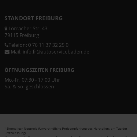
STANDORT FREIBURG
Lörracher Str. 43
79115 Freiburg
Telefon:
0 76 11 37 32 25 0
Mail:
info.fr@autoservicebaden.de
ÖFFNUNGSZEITEN FREIBURG
Mo.-Fr. 07:30 - 17:00 Uhr
Sa. & So. geschlossen
Ehemaliger Neupreis (Unverbindliche Preisempfehlung des Herstellers am Tag der
1
Erstzulassung).