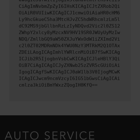
CiAgImNvbmZpZyI6IHsKICAgICJtZXRob2Qi
OiAiR0VUIiwKICAgICJ1cmwiOiAiaHR0cHM6
Ly9hcGkueC5ha3MtcHJvZC5hdWRhcmlzLm5l
dC92MS9jbGllbnRzLzIyNDQvd2Vic2l0ZS12
ZWhpY2xlcy8yMzcxNV9HV19SR0JWUyUyMzIw
NDQ/ZmllbGQ9aW50ZXJuYWxOdW1iZXImd2Vi
c2l0ZT02MDRmNDk4YWU0NzY3MTRkM2Q1OTAx
ZDEiLAogICAgImhlYWRlcnMiOiB7fSwKICAg
ICJib2R5IjogbnVsbCwKICAgICJleHBlY3Qi
OiB7CiAgICAgICJyZXNwb25zZVR5cGUiOiAi
IgogICAgfSwKICAgICJ0aW1lb3V0IjogMCwK
ICAgICJwcm9ncmVzcyI6IG51bGwsCiAgICAi
cmlza3kiOiBmYWxzZQogIH0KfQ==