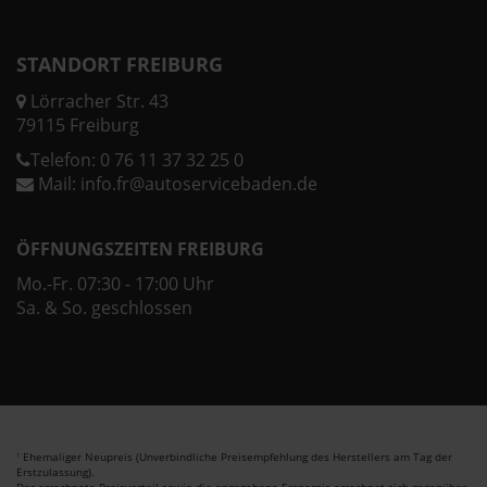
STANDORT FREIBURG
Lörracher Str. 43
79115 Freiburg
Telefon:
0 76 11 37 32 25 0
Mail:
info.fr@autoservicebaden.de
ÖFFNUNGSZEITEN FREIBURG
Mo.-Fr. 07:30 - 17:00 Uhr
Sa. & So. geschlossen
Ehemaliger Neupreis (Unverbindliche Preisempfehlung des Herstellers am Tag der
1
Erstzulassung).