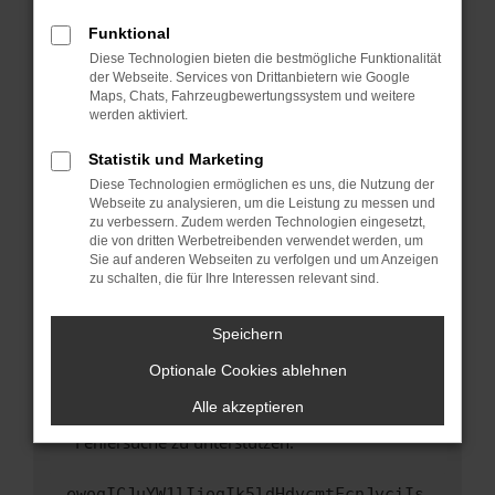
anderen Browser oder in einem privaten
Fenster?
Funktional
Starte dein Gerät neu.
Diese Technologien bieten die bestmögliche Funktionalität
der Webseite. Services von Drittanbietern wie Google
Das kann manchmal helfen, vorübergehende
Maps, Chats, Fahrzeugbewertungssystem und weitere
Probleme zu beheben.
werden aktiviert.
Stelle sicher, dass dein Browser und dein
Statistik und Marketing
Betriebssystem auf dem neuesten Stand
Diese Technologien ermöglichen es uns, die Nutzung der
sind.
Webseite zu analysieren, um die Leistung zu messen und
Veraltete Software birgt nicht nur ein
zu verbessern. Zudem werden Technologien eingesetzt,
Sicherheitsrisiko, sondern kann auch dazu
die von dritten Werbetreibenden verwendet werden, um
führen, dass bestimmte Funktionen nicht mehr
Sie auf anderen Webseiten zu verfolgen und um Anzeigen
zu schalten, die für Ihre Interessen relevant sind.
unterstützt werden.
Wende dich an den Webseitenbetreiber.
Speichern
Wenn du alle oben genannten Schritte versucht
hast, kontaktiere uns bitte. Wir werden
Optionale Cookies ablehnen
versuchen, das Problem zu beheben. Du kannst
Alle akzeptieren
uns diesen Text schicken, um uns bei der
Fehlersuche zu unterstützen:
ewogICJuYW1lIjogIk5ldHdvcmtFcnJvciIs