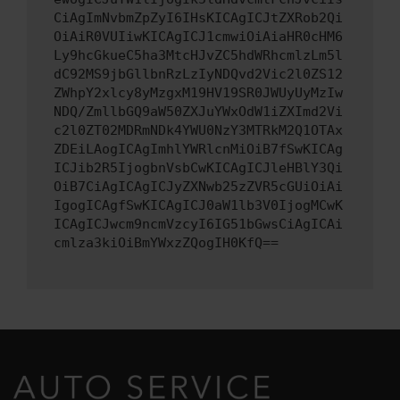
CiAgImNvbmZpZyI6IHsKICAgICJtZXRob2Qi
OiAiR0VUIiwKICAgICJ1cmwiOiAiaHR0cHM6
Ly9hcGkueC5ha3MtcHJvZC5hdWRhcmlzLm5l
dC92MS9jbGllbnRzLzIyNDQvd2Vic2l0ZS12
ZWhpY2xlcy8yMzgxM19HV19SR0JWUyUyMzIw
NDQ/ZmllbGQ9aW50ZXJuYWxOdW1iZXImd2Vi
c2l0ZT02MDRmNDk4YWU0NzY3MTRkM2Q1OTAx
ZDEiLAogICAgImhlYWRlcnMiOiB7fSwKICAg
ICJib2R5IjogbnVsbCwKICAgICJleHBlY3Qi
OiB7CiAgICAgICJyZXNwb25zZVR5cGUiOiAi
IgogICAgfSwKICAgICJ0aW1lb3V0IjogMCwK
ICAgICJwcm9ncmVzcyI6IG51bGwsCiAgICAi
cmlza3kiOiBmYWxzZQogIH0KfQ==