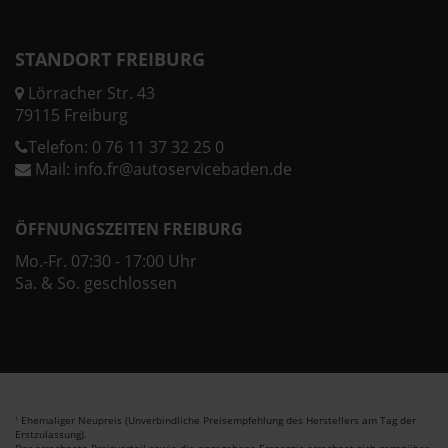
STANDORT FREIBURG
Lörracher Str. 43
79115 Freiburg
Telefon:
0 76 11 37 32 25 0
Mail:
info.fr@autoservicebaden.de
ÖFFNUNGSZEITEN FREIBURG
Mo.-Fr. 07:30 - 17:00 Uhr
Sa. & So. geschlossen
Ehemaliger Neupreis (Unverbindliche Preisempfehlung des Herstellers am Tag der
1
Erstzulassung).