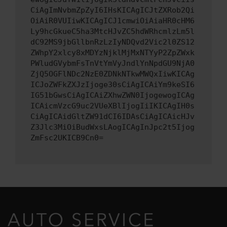
CiAgImNvbmZpZyI6IHsKICAgICJtZXRob2Qi
OiAiR0VUIiwKICAgICJ1cmwiOiAiaHR0cHM6
Ly9hcGkueC5ha3MtcHJvZC5hdWRhcmlzLm5l
dC92MS9jbGllbnRzLzIyNDQvd2Vic2l0ZS12
ZWhpY2xlcy8xMDYzNjklMjMxNTYyP2ZpZWxk
PWludGVybmFsTnVtYmVyJndlYnNpdGU9NjA0
ZjQ5OGFlNDc2NzE0ZDNkNTkwMWQxIiwKICAg
ICJoZWFkZXJzIjoge30sCiAgICAiYm9keSI6
IG51bGwsCiAgICAiZXhwZWN0IjogewogICAg
ICAicmVzcG9uc2VUeXBlIjogIiIKICAgIH0s
CiAgICAidGltZW91dCI6IDAsCiAgICAicHJv
Z3Jlc3MiOiBudWxsLAogICAgInJpc2t5Ijog
ZmFsc2UKICB9Cn0=