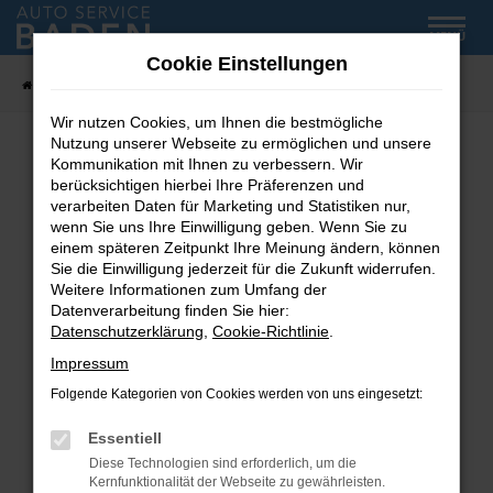
Zum
MENÜ
Hauptinhalt
Cookie Einstellungen
springen
Startseite
Fahrzeug-Showroom
Wir nutzen Cookies, um Ihnen die bestmögliche
Nutzung unserer Webseite zu ermöglichen und unsere
Kommunikation mit Ihnen zu verbessern. Wir
Fehler: Network Error
berücksichtigen hierbei Ihre Präferenzen und
verarbeiten Daten für Marketing und Statistiken nur,
wenn Sie uns Ihre Einwilligung geben. Wenn Sie zu
Beim Laden ist ein Fehler aufgetreten.
einem späteren Zeitpunkt Ihre Meinung ändern, können
Hier sind ein paar Tipps, die dir helfen können:
Sie die Einwilligung jederzeit für die Zukunft widerrufen.
Weitere Informationen zum Umfang der
Überprüfe deine Firewall und deine
Datenverarbeitung finden Sie hier:
Internetverbindung.
Datenschutzerklärung
,
Cookie-Richtlinie
.
Laden andere Webseiten, zum Beispiel deine
Impressum
Suchmaschine?
Folgende Kategorien von Cookies werden von uns eingesetzt:
Prüfe deine Browsererweiterungen.
Manche Erweiterungen, wie Werbeblocker,
Essentiell
können das Laden bestimmter Seiten
Diese Technologien sind erforderlich, um die
verhindern. Funktioniert die Seite in einem
Kernfunktionalität der Webseite zu gewährleisten.