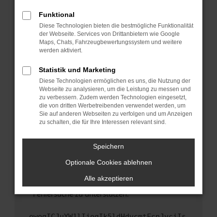
anderen Browser oder in einem privaten
Fenster?
Funktional
Starte dein Gerät neu.
Diese Technologien bieten die bestmögliche Funktionalität
der Webseite. Services von Drittanbietern wie Google
Das kann manchmal helfen, vorübergehende
Maps, Chats, Fahrzeugbewertungssystem und weitere
Probleme zu beheben.
werden aktiviert.
Stelle sicher, dass dein Browser und dein
Statistik und Marketing
Betriebssystem auf dem neuesten Stand
Diese Technologien ermöglichen es uns, die Nutzung der
sind.
Webseite zu analysieren, um die Leistung zu messen und
Veraltete Software birgt nicht nur ein
zu verbessern. Zudem werden Technologien eingesetzt,
Sicherheitsrisiko, sondern kann auch dazu
die von dritten Werbetreibenden verwendet werden, um
führen, dass bestimmte Funktionen nicht mehr
Sie auf anderen Webseiten zu verfolgen und um Anzeigen
zu schalten, die für Ihre Interessen relevant sind.
unterstützt werden.
Wende dich an den Webseitenbetreiber.
Speichern
Wenn du alle oben genannten Schritte versucht
hast, kontaktiere uns bitte. Wir werden
Optionale Cookies ablehnen
versuchen, das Problem zu beheben. Du kannst
Alle akzeptieren
uns diesen Text schicken, um uns bei der
Fehlersuche zu unterstützen:
ewogICJuYW1lIjogIk5ldHdvcmtFcnJvciIs