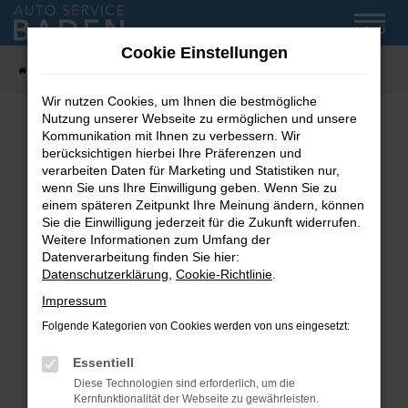
Zum
MENÜ
Hauptinhalt
Cookie Einstellungen
springen
Startseite
Fahrzeug-Showroom
Wir nutzen Cookies, um Ihnen die bestmögliche
Nutzung unserer Webseite zu ermöglichen und unsere
Kommunikation mit Ihnen zu verbessern. Wir
Fehler: Network Error
berücksichtigen hierbei Ihre Präferenzen und
verarbeiten Daten für Marketing und Statistiken nur,
wenn Sie uns Ihre Einwilligung geben. Wenn Sie zu
Beim Laden ist ein Fehler aufgetreten.
einem späteren Zeitpunkt Ihre Meinung ändern, können
Hier sind ein paar Tipps, die dir helfen können:
Sie die Einwilligung jederzeit für die Zukunft widerrufen.
Weitere Informationen zum Umfang der
Überprüfe deine Firewall und deine
Datenverarbeitung finden Sie hier:
Internetverbindung.
Datenschutzerklärung
,
Cookie-Richtlinie
.
Laden andere Webseiten, zum Beispiel deine
Impressum
Suchmaschine?
Folgende Kategorien von Cookies werden von uns eingesetzt:
Prüfe deine Browsererweiterungen.
Manche Erweiterungen, wie Werbeblocker,
Essentiell
können das Laden bestimmter Seiten
Diese Technologien sind erforderlich, um die
verhindern. Funktioniert die Seite in einem
Kernfunktionalität der Webseite zu gewährleisten.