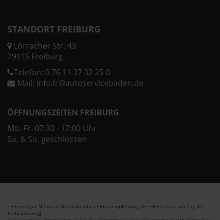
STANDORT FREIBURG
Lörracher Str. 43
79115 Freiburg
Telefon:
0 76 11 37 32 25 0
Mail:
info.fr@autoservicebaden.de
ÖFFNUNGSZEITEN FREIBURG
Mo.-Fr. 07:30 - 17:00 Uhr
Sa. & So. geschlossen
Ehemaliger Neupreis (Unverbindliche Preisempfehlung des Herstellers am Tag der
1
Erstzulassung).