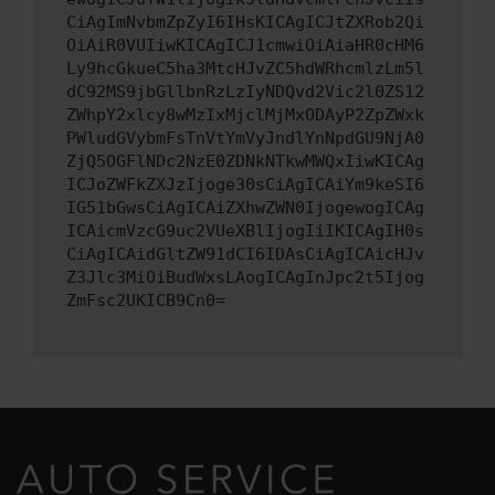
CiAgImNvbmZpZyI6IHsKICAgICJtZXRob2Qi
OiAiR0VUIiwKICAgICJ1cmwiOiAiaHR0cHM6
Ly9hcGkueC5ha3MtcHJvZC5hdWRhcmlzLm5l
dC92MS9jbGllbnRzLzIyNDQvd2Vic2l0ZS12
ZWhpY2xlcy8wMzIxMjclMjMxODAyP2ZpZWxk
PWludGVybmFsTnVtYmVyJndlYnNpdGU9NjA0
ZjQ5OGFlNDc2NzE0ZDNkNTkwMWQxIiwKICAg
ICJoZWFkZXJzIjoge30sCiAgICAiYm9keSI6
IG51bGwsCiAgICAiZXhwZWN0IjogewogICAg
ICAicmVzcG9uc2VUeXBlIjogIiIKICAgIH0s
CiAgICAidGltZW91dCI6IDAsCiAgICAicHJv
Z3Jlc3MiOiBudWxsLAogICAgInJpc2t5Ijog
ZmFsc2UKICB9Cn0=