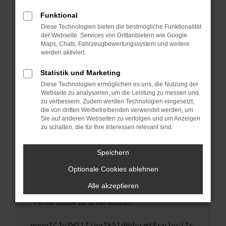
anderen Browser oder in einem privaten
Fenster?
Funktional
Starte dein Gerät neu.
Diese Technologien bieten die bestmögliche Funktionalität
der Webseite. Services von Drittanbietern wie Google
Das kann manchmal helfen, vorübergehende
Maps, Chats, Fahrzeugbewertungssystem und weitere
Probleme zu beheben.
werden aktiviert.
Stelle sicher, dass dein Browser und dein
Statistik und Marketing
Betriebssystem auf dem neuesten Stand
Diese Technologien ermöglichen es uns, die Nutzung der
sind.
Webseite zu analysieren, um die Leistung zu messen und
Veraltete Software birgt nicht nur ein
zu verbessern. Zudem werden Technologien eingesetzt,
Sicherheitsrisiko, sondern kann auch dazu
die von dritten Werbetreibenden verwendet werden, um
führen, dass bestimmte Funktionen nicht mehr
Sie auf anderen Webseiten zu verfolgen und um Anzeigen
zu schalten, die für Ihre Interessen relevant sind.
unterstützt werden.
Wende dich an den Webseitenbetreiber.
Speichern
Wenn du alle oben genannten Schritte versucht
hast, kontaktiere uns bitte. Wir werden
Optionale Cookies ablehnen
versuchen, das Problem zu beheben. Du kannst
Alle akzeptieren
uns diesen Text schicken, um uns bei der
Fehlersuche zu unterstützen:
ewogICJuYW1lIjogIk5ldHdvcmtFcnJvciIs