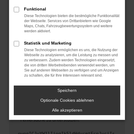
anderen Browser oder in einem privaten
Fenster?
Funktional
Starte dein Gerät neu.
Diese Technologien bieten die bestmögliche Funktionalität
der Webseite. Services von Drittanbietern wie Google
Das kann manchmal helfen, vorübergehende
Maps, Chats, Fahrzeugbewertungssystem und weitere
Probleme zu beheben.
werden aktiviert.
Stelle sicher, dass dein Browser und dein
Statistik und Marketing
Betriebssystem auf dem neuesten Stand
Diese Technologien ermöglichen es uns, die Nutzung der
sind.
Webseite zu analysieren, um die Leistung zu messen und
Veraltete Software birgt nicht nur ein
zu verbessern. Zudem werden Technologien eingesetzt,
Sicherheitsrisiko, sondern kann auch dazu
die von dritten Werbetreibenden verwendet werden, um
führen, dass bestimmte Funktionen nicht mehr
Sie auf anderen Webseiten zu verfolgen und um Anzeigen
zu schalten, die für Ihre Interessen relevant sind.
unterstützt werden.
Wende dich an den Webseitenbetreiber.
Speichern
Wenn du alle oben genannten Schritte versucht
hast, kontaktiere uns bitte. Wir werden
Optionale Cookies ablehnen
versuchen, das Problem zu beheben. Du kannst
Alle akzeptieren
uns diesen Text schicken, um uns bei der
Fehlersuche zu unterstützen:
ewogICJuYW1lIjogIk5ldHdvcmtFcnJvciIs