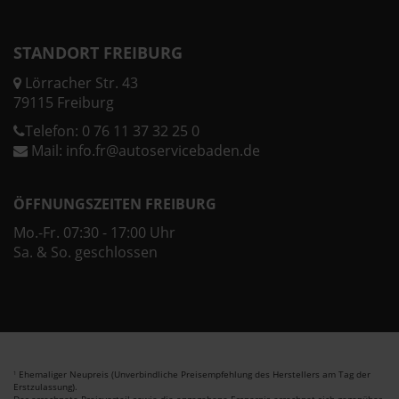
STANDORT FREIBURG
Lörracher Str. 43
79115 Freiburg
Telefon:
0 76 11 37 32 25 0
Mail:
info.fr@autoservicebaden.de
ÖFFNUNGSZEITEN FREIBURG
Mo.-Fr. 07:30 - 17:00 Uhr
Sa. & So. geschlossen
Ehemaliger Neupreis (Unverbindliche Preisempfehlung des Herstellers am Tag der
1
Erstzulassung).