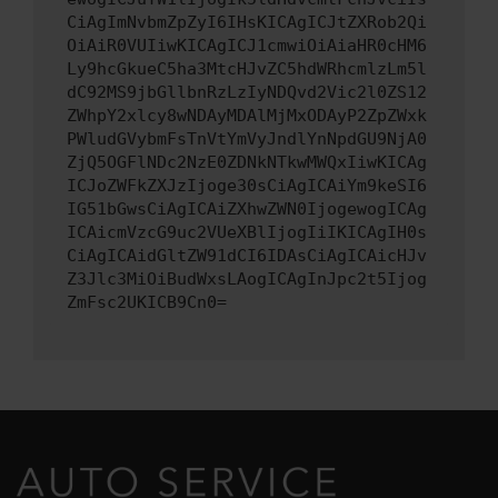
CiAgImNvbmZpZyI6IHsKICAgICJtZXRob2Qi
OiAiR0VUIiwKICAgICJ1cmwiOiAiaHR0cHM6
Ly9hcGkueC5ha3MtcHJvZC5hdWRhcmlzLm5l
dC92MS9jbGllbnRzLzIyNDQvd2Vic2l0ZS12
ZWhpY2xlcy8wNDAyMDAlMjMxODAyP2ZpZWxk
PWludGVybmFsTnVtYmVyJndlYnNpdGU9NjA0
ZjQ5OGFlNDc2NzE0ZDNkNTkwMWQxIiwKICAg
ICJoZWFkZXJzIjoge30sCiAgICAiYm9keSI6
IG51bGwsCiAgICAiZXhwZWN0IjogewogICAg
ICAicmVzcG9uc2VUeXBlIjogIiIKICAgIH0s
CiAgICAidGltZW91dCI6IDAsCiAgICAicHJv
Z3Jlc3MiOiBudWxsLAogICAgInJpc2t5Ijog
ZmFsc2UKICB9Cn0=