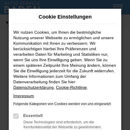
Zum
MENÜ
Hauptinhalt
Cookie Einstellungen
springen
Startseite
Fahrzeug-Showroom
Wir nutzen Cookies, um Ihnen die bestmögliche
Nutzung unserer Webseite zu ermöglichen und unsere
Kommunikation mit Ihnen zu verbessern. Wir
Fehler: Network Error
berücksichtigen hierbei Ihre Präferenzen und
verarbeiten Daten für Marketing und Statistiken nur,
wenn Sie uns Ihre Einwilligung geben. Wenn Sie zu
Beim Laden ist ein Fehler aufgetreten.
einem späteren Zeitpunkt Ihre Meinung ändern, können
Hier sind ein paar Tipps, die dir helfen können:
Sie die Einwilligung jederzeit für die Zukunft widerrufen.
Weitere Informationen zum Umfang der
Überprüfe deine Firewall und deine
Datenverarbeitung finden Sie hier:
Internetverbindung.
Datenschutzerklärung
,
Cookie-Richtlinie
.
Laden andere Webseiten, zum Beispiel deine
Impressum
Suchmaschine?
Folgende Kategorien von Cookies werden von uns eingesetzt:
Prüfe deine Browsererweiterungen.
Manche Erweiterungen, wie Werbeblocker,
Essentiell
können das Laden bestimmter Seiten
Diese Technologien sind erforderlich, um die
verhindern. Funktioniert die Seite in einem
Kernfunktionalität der Webseite zu gewährleisten.