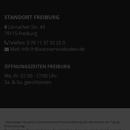
STANDORT FREIBURG
Lörracher Str. 43
79115 Freiburg
Telefon:
0 76 11 37 32 25 0
Mail:
info.fr@autoservicebaden.de
ÖFFNUNGSZEITEN FREIBURG
Mo.-Fr. 07:30 - 17:00 Uhr
Sa. & So. geschlossen
Ehemaliger Neupreis (Unverbindliche Preisempfehlung des Herstellers am Tag der
1
Erstzulassung).