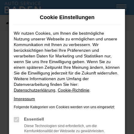
Zum
MENÜ
Hauptinhalt
Cookie Einstellungen
springen
Startseite
Fahrzeug-Showroom
Wir nutzen Cookies, um Ihnen die bestmögliche
Nutzung unserer Webseite zu ermöglichen und unsere
Kommunikation mit Ihnen zu verbessern. Wir
Fehler: Network Error
berücksichtigen hierbei Ihre Präferenzen und
verarbeiten Daten für Marketing und Statistiken nur,
wenn Sie uns Ihre Einwilligung geben. Wenn Sie zu
Beim Laden ist ein Fehler aufgetreten.
einem späteren Zeitpunkt Ihre Meinung ändern, können
Hier sind ein paar Tipps, die dir helfen können:
Sie die Einwilligung jederzeit für die Zukunft widerrufen.
Weitere Informationen zum Umfang der
Überprüfe deine Firewall und deine
Datenverarbeitung finden Sie hier:
Internetverbindung.
Datenschutzerklärung
,
Cookie-Richtlinie
.
Laden andere Webseiten, zum Beispiel deine
Impressum
Suchmaschine?
Folgende Kategorien von Cookies werden von uns eingesetzt:
Prüfe deine Browsererweiterungen.
Manche Erweiterungen, wie Werbeblocker,
Essentiell
können das Laden bestimmter Seiten
Diese Technologien sind erforderlich, um die
verhindern. Funktioniert die Seite in einem
Kernfunktionalität der Webseite zu gewährleisten.