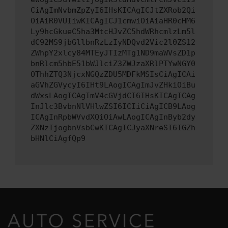
CiAgImNvbmZpZyI6IHsKICAgICJtZXRob2Qi
OiAiR0VUIiwKICAgICJ1cmwiOiAiaHR0cHM6
Ly9hcGkueC5ha3MtcHJvZC5hdWRhcmlzLm5l
dC92MS9jbGllbnRzLzIyNDQvd2Vic2l0ZS12
ZWhpY2xlcy84MTEyJTIzMTg1ND9maWVsZD1p
bnRlcm5hbE51bWJlciZ3ZWJzaXRlPTYwNGY0
OThhZTQ3NjcxNGQzZDU5MDFkMSIsCiAgICAi
aGVhZGVycyI6IHt9LAogICAgImJvZHkiOiBu
dWxsLAogICAgImV4cGVjdCI6IHsKICAgICAg
InJlc3BvbnNlVHlwZSI6ICIiCiAgICB9LAog
ICAgInRpbWVvdXQiOiAwLAogICAgInByb2dy
ZXNzIjogbnVsbCwKICAgICJyaXNreSI6IGZh
bHNlCiAgfQp9