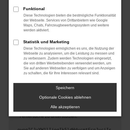
anderen Browser oder in einem privaten
Fenster?
Funktional
Starte dein Gerät neu.
Diese Technologien bieten die bestmögliche Funktionalität
der Webseite. Services von Drittanbietern wie Google
Das kann manchmal helfen, vorübergehende
Maps, Chats, Fahrzeugbewertungssystem und weitere
Probleme zu beheben.
werden aktiviert.
Stelle sicher, dass dein Browser und dein
Statistik und Marketing
Betriebssystem auf dem neuesten Stand
Diese Technologien ermöglichen es uns, die Nutzung der
sind.
Webseite zu analysieren, um die Leistung zu messen und
Veraltete Software birgt nicht nur ein
zu verbessern. Zudem werden Technologien eingesetzt,
Sicherheitsrisiko, sondern kann auch dazu
die von dritten Werbetreibenden verwendet werden, um
führen, dass bestimmte Funktionen nicht mehr
Sie auf anderen Webseiten zu verfolgen und um Anzeigen
zu schalten, die für Ihre Interessen relevant sind.
unterstützt werden.
Wende dich an den Webseitenbetreiber.
Speichern
Wenn du alle oben genannten Schritte versucht
hast, kontaktiere uns bitte. Wir werden
Optionale Cookies ablehnen
versuchen, das Problem zu beheben. Du kannst
Alle akzeptieren
uns diesen Text schicken, um uns bei der
Fehlersuche zu unterstützen:
ewogICJuYW1lIjogIk5ldHdvcmtFcnJvciIs