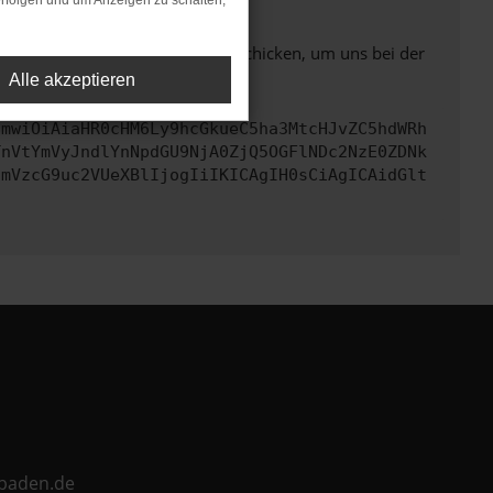
rfolgen und um Anzeigen zu schalten,
ben. Du kannst uns diesen Text schicken, um uns bei der
Alle akzeptieren
cmwiOiAiaHR0cHM6Ly9hcGkueC5ha3MtcHJvZC5hdWRh
TnVtYmVyJndlYnNpdGU9NjA0ZjQ5OGFlNDc2NzE0ZDNk
cmVzcG9uc2VUeXBlIjogIiIKICAgIH0sCiAgICAidGlt
ebaden.de