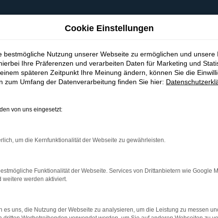
Cookie Einstellungen
ie bestmögliche Nutzung unserer Webseite zu ermöglichen und unsere
hierbei Ihre Präferenzen und verarbeiten Daten für Marketing und Stati
einem späteren Zeitpunkt Ihre Meinung ändern, können Sie die Einwillig
en zum Umfang der Datenverarbeitung finden Sie hier:
Datenschutzerkl
en von uns eingesetzt:
indung.
hine?
rlich, um die Kernfunktionalität der Webseite zu gewährleisten.
aden bestimmter Seiten verhindern. Funktioniert die Seite in e
estmögliche Funktionalität der Webseite. Services von Drittanbietern wie Google 
eitere werden aktiviert.
 zu beheben.
bssystem auf dem neuesten Stand sind.
 es uns, die Nutzung der Webseite zu analysieren, um die Leistung zu messen u
ko, sondern kann auch dazu führen, dass bestimmte Funktionen nic