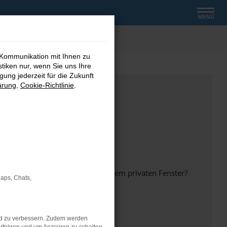
MENÜ
 Kommunikation mit Ihnen zu
stiken nur, wenn Sie uns Ihre
ung jederzeit für die Zukunft
ärung
,
Cookie-Richtlinie
.
inem anderen Browser oder in einem privaten Fenster?
Maps, Chats,
nd zu verbessern. Zudem werden
ht mehr unterstützt werden.