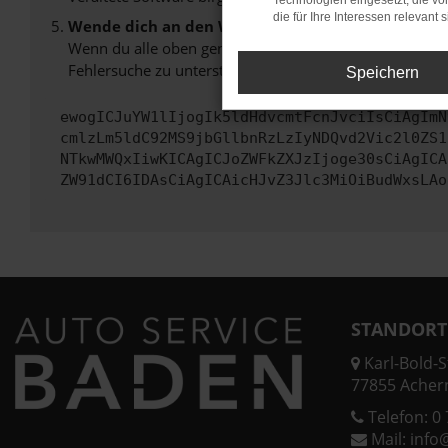
Technologien eingesetzt, die v
die für Ihre Interessen relevant s
Wende dich an den Webseitenbetreiber.
Wenn du alle oben genannten Schritte versucht hast, k
Fehlersuche zu unterstützen:
Speichern
ewogICJuYW1lIjogIk5ldHdvcmtFcnJvciIsCiAgImN
cmlzLm5ldC92MS9jbGllbnRzLzIyNDQvd2Vic2l0ZS1
NTkwMWQxIiwKICAgICJoZWFkZXJzIjoge30sCiAgICA
ZW91dCI6IDAsCiAgICAicHJvZ3Jlc3MiOiBudWxsLAo
STANDORT
Karl-Bold-St
77855 Acher
Telefon:
0 
Mail:
info