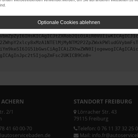
on dritten Werbetreibenden verwendet werden, um Sie auf anderen Webseiten zu ve
ind.
ontaktiere uns bitte. Wir werden versuchen, das Problem zu behe
Optionale Cookies ablehnen
vbmZpZyI6IHsKICAgICJtZXRob2QiOiAiR0VUIiwKICAgICJ1
2ZWhpY2xlcy8xMzA1NTElMjMyNTM2P2ZpZWxkPWludGVybmFs
iYm9keSI6IG51bGwsCiAgICAiZXhwZWN0IjogewogICAgICAi
gICAgInJpc2t5IjogZmFsc2UKICB9Cn0=
 ACHERN
STANDORT FREIBURG
r. 2/1
Lörracher Str. 43
n
79115 Freiburg
78 41 60 00-70
Telefon:
0 76 11 37 32 25 0
@autoservicebaden.de
Mail:
info.fr@autoservic