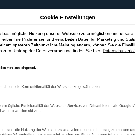
Cookie Einstellungen
ie bestmögliche Nutzung unserer Webseite zu ermöglichen und unsere
hierbei Ihre Präferenzen und verarbeiten Daten für Marketing und Stati
einem späteren Zeitpunkt Ihre Meinung ändern, können Sie die Einwillig
en zum Umfang der Datenverarbeitung finden Sie hier:
Datenschutzerkl
en von uns eingesetzt:
indung.
hine?
rlich, um die Kernfunktionalität der Webseite zu gewährleisten.
aden bestimmter Seiten verhindern. Funktioniert die Seite in e
estmögliche Funktionalität der Webseite. Services von Drittanbietern wie Google 
eitere werden aktiviert.
 zu beheben.
bssystem auf dem neuesten Stand sind.
 es uns, die Nutzung der Webseite zu analysieren, um die Leistung zu messen u
ko, sondern kann auch dazu führen, dass bestimmte Funktionen nic