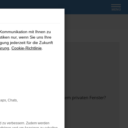
MENÜ
 Kommunikation mit Ihnen zu
stiken nur, wenn Sie uns Ihre
ung jederzeit für die Zukunft
ärung
,
Cookie-Richtlinie
.
inem anderen Browser oder in einem privaten Fenster?
Maps, Chats,
nd zu verbessern. Zudem werden
ht mehr unterstützt werden.