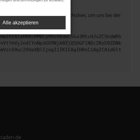
rfolgen und um Anzeigen zu schalten,
ben. Du kannst uns diesen Text schicken, um uns bei der
Alle akzeptieren
cmwiOiAiaHR0cHM6Ly9hcGkueC5ha3MtcHJvZC5hdWRh
TnVtYmVyJndlYnNpdGU9NjA0ZjQ5OGFlNDc2NzE0ZDNk
cmVzcG9uc2VUeXBlIjogIiIKICAgIH0sCiAgICAidGlt
ebaden.de