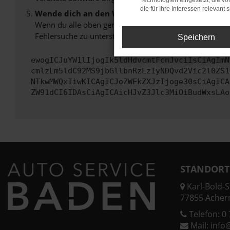
Technologien eingesetzt, die v
die für Ihre Interessen relevant s
Wende dich an den Webseitenbetreiber.
Wenn du alle oben genannten Schritte versucht hast, k
Fehlersuche zu unterstützen:
Speichern
ewogICJuYW1lIjogIk5ldHdvcmtFcnJvciIsCiAgImN
cmlzLm5ldC92MS9jbGllbnRzLzIyNDQvd2Vic2l0ZS1
NTkwMWQxIiwKICAgICJoZWFkZXJzIjoge30sCiAgICA
ZW91dCI6IDAsCiAgICAicHJvZ3Jlc3MiOiBudWxsLAo
STANDORT
Karl-Bold-St
77855 Acher
Telefon:
0 
Mail:
info