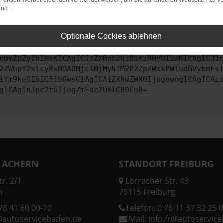
on dritten Werbetreibenden verwendet werden, um Sie auf anderen Webseiten zu ve
ind.
ontaktiere uns bitte. Wir werden versuchen, das Problem zu behe
Optionale Cookies ablehnen
vbmZpZyI6IHsKICAgICJtZXRob2QiOiAiR0VUIiwKICAgICJ1
2ZWhpY2xlcy8xNDA0MjclMjMyNTM2P2ZpZWxkPWludGVybmFs
iYm9keSI6IG51bGwsCiAgICAiZXhwZWN0IjogewogICAgICAi
gICAgInJpc2t5IjogZmFsc2UKICB9Cn0=
 ACHERN
STANDORT FREIBURG
r. 2/1
Lörracher Str. 43
n
79115 Freiburg
78 41 60 00-70
Telefon:
0 76 11 37 32 25 0
@autoservicebaden.de
Mail:
info.fr@autoservic