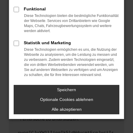
anderen Browser oder in einem privaten
Fenster?
Funktional
Starte dein Gerät neu.
Diese Technologien bieten die bestmögliche Funktionalität
der Webseite. Services von Drittanbietern wie Google
Das kann manchmal helfen, vorübergehende
Maps, Chats, Fahrzeugbewertungssystem und weitere
Probleme zu beheben.
werden aktiviert.
Stelle sicher, dass dein Browser und dein
Statistik und Marketing
Betriebssystem auf dem neuesten Stand
Diese Technologien ermöglichen es uns, die Nutzung der
sind.
Webseite zu analysieren, um die Leistung zu messen und
Veraltete Software birgt nicht nur ein
zu verbessern. Zudem werden Technologien eingesetzt,
Sicherheitsrisiko, sondern kann auch dazu
die von dritten Werbetreibenden verwendet werden, um
führen, dass bestimmte Funktionen nicht mehr
Sie auf anderen Webseiten zu verfolgen und um Anzeigen
zu schalten, die für Ihre Interessen relevant sind.
unterstützt werden.
Wende dich an den Webseitenbetreiber.
Speichern
Wenn du alle oben genannten Schritte versucht
hast, kontaktiere uns bitte. Wir werden
Optionale Cookies ablehnen
versuchen, das Problem zu beheben. Du kannst
Alle akzeptieren
uns diesen Text schicken, um uns bei der
Fehlersuche zu unterstützen:
ewogICJuYW1lIjogIk5ldHdvcmtFcnJvciIs