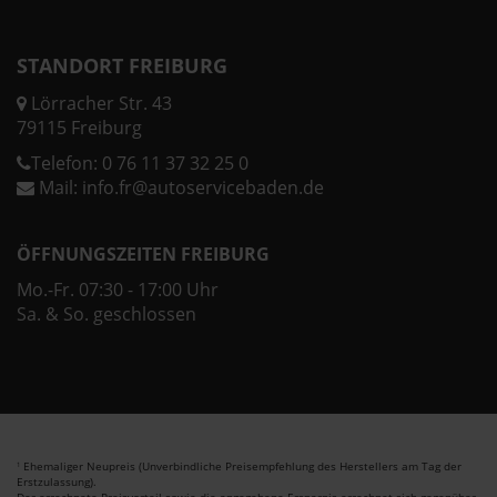
STANDORT FREIBURG
Lörracher Str. 43
79115 Freiburg
Telefon:
0 76 11 37 32 25 0
Mail:
info.fr@autoservicebaden.de
ÖFFNUNGSZEITEN FREIBURG
Mo.-Fr. 07:30 - 17:00 Uhr
Sa. & So. geschlossen
Ehemaliger Neupreis (Unverbindliche Preisempfehlung des Herstellers am Tag der
1
Erstzulassung).