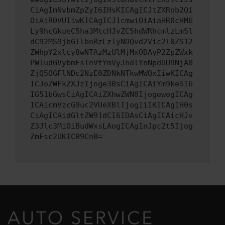
CiAgImNvbmZpZyI6IHsKICAgICJtZXRob2Qi
OiAiR0VUIiwKICAgICJ1cmwiOiAiaHR0cHM6
Ly9hcGkueC5ha3MtcHJvZC5hdWRhcmlzLm5l
dC92MS9jbGllbnRzLzIyNDQvd2Vic2l0ZS12
ZWhpY2xlcy8wNTAzMzUlMjMxODAyP2ZpZWxk
PWludGVybmFsTnVtYmVyJndlYnNpdGU9NjA0
ZjQ5OGFlNDc2NzE0ZDNkNTkwMWQxIiwKICAg
ICJoZWFkZXJzIjoge30sCiAgICAiYm9keSI6
IG51bGwsCiAgICAiZXhwZWN0IjogewogICAg
ICAicmVzcG9uc2VUeXBlIjogIiIKICAgIH0s
CiAgICAidGltZW91dCI6IDAsCiAgICAicHJv
Z3Jlc3MiOiBudWxsLAogICAgInJpc2t5Ijog
ZmFsc2UKICB9Cn0=