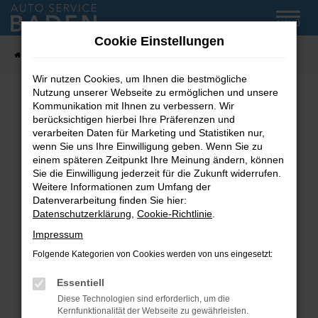
Zum
MENÜ
Hauptinhalt
Cookie Einstellungen
springen
Startseite
Fahrzeug-Showroom
Wir nutzen Cookies, um Ihnen die bestmögliche
Nutzung unserer Webseite zu ermöglichen und unsere
Kommunikation mit Ihnen zu verbessern. Wir
Fehler: Network Error
berücksichtigen hierbei Ihre Präferenzen und
verarbeiten Daten für Marketing und Statistiken nur,
wenn Sie uns Ihre Einwilligung geben. Wenn Sie zu
Beim Laden ist ein Fehler aufgetreten.
einem späteren Zeitpunkt Ihre Meinung ändern, können
Hier sind ein paar Tipps, die dir helfen können:
Sie die Einwilligung jederzeit für die Zukunft widerrufen.
Weitere Informationen zum Umfang der
Überprüfe deine Firewall und deine
Datenverarbeitung finden Sie hier:
Internetverbindung.
Datenschutzerklärung
,
Cookie-Richtlinie
.
Laden andere Webseiten, zum Beispiel deine
Impressum
Suchmaschine?
Folgende Kategorien von Cookies werden von uns eingesetzt:
Prüfe deine Browsererweiterungen.
Manche Erweiterungen, wie Werbeblocker,
Essentiell
können das Laden bestimmter Seiten
Diese Technologien sind erforderlich, um die
verhindern. Funktioniert die Seite in einem
Kernfunktionalität der Webseite zu gewährleisten.