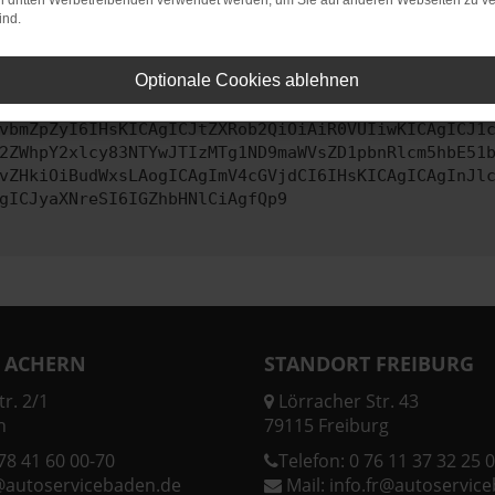
on dritten Werbetreibenden verwendet werden, um Sie auf anderen Webseiten zu ve
ind.
ontaktiere uns bitte. Wir werden versuchen, das Problem zu behe
Optionale Cookies ablehnen
vbmZpZyI6IHsKICAgICJtZXRob2QiOiAiR0VUIiwKICAgICJ1
2ZWhpY2xlcy83NTYwJTIzMTg1ND9maWVsZD1pbnRlcm5hbE51
vZHkiOiBudWxsLAogICAgImV4cGVjdCI6IHsKICAgICAgInJl
gICJyaXNreSI6IGZhbHNlCiAgfQp9
 ACHERN
STANDORT FREIBURG
r. 2/1
Lörracher Str. 43
n
79115 Freiburg
78 41 60 00-70
Telefon:
0 76 11 37 32 25 0
@autoservicebaden.de
Mail:
info.fr@autoservic