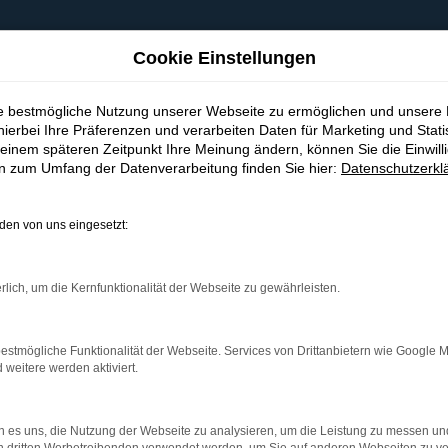
Cookie Einstellungen
ie bestmögliche Nutzung unserer Webseite zu ermöglichen und unsere
hierbei Ihre Präferenzen und verarbeiten Daten für Marketing und Stati
einem späteren Zeitpunkt Ihre Meinung ändern, können Sie die Einwillig
en zum Umfang der Datenverarbeitung finden Sie hier:
Datenschutzerkl
en von uns eingesetzt:
indung.
hine?
rlich, um die Kernfunktionalität der Webseite zu gewährleisten.
aden bestimmter Seiten verhindern. Funktioniert die Seite in e
estmögliche Funktionalität der Webseite. Services von Drittanbietern wie Google 
eitere werden aktiviert.
 zu beheben.
bssystem auf dem neuesten Stand sind.
 es uns, die Nutzung der Webseite zu analysieren, um die Leistung zu messen u
ko, sondern kann auch dazu führen, dass bestimmte Funktionen nic