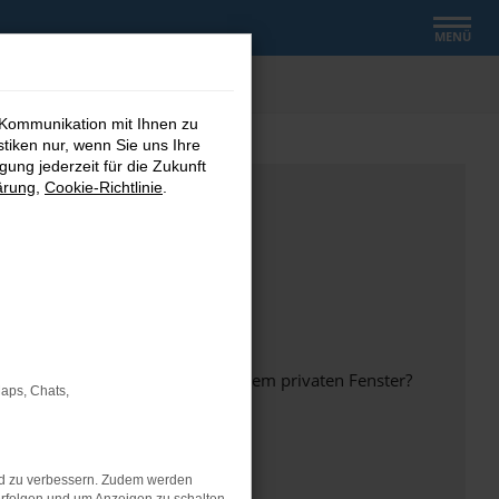
MENÜ
 Kommunikation mit Ihnen zu
stiken nur, wenn Sie uns Ihre
ung jederzeit für die Zukunft
ärung
,
Cookie-Richtlinie
.
inem anderen Browser oder in einem privaten Fenster?
Maps, Chats,
nd zu verbessern. Zudem werden
ht mehr unterstützt werden.