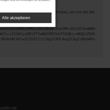
rfolgen und um Anzeigen zu schalten,
ben. Du kannst uns diesen Text schicken, um uns bei der
Alle akzeptieren
cmwiOiAiaHR0cHM6Ly9hcGkueC5ha3MtcHJvZC5hdWRh
bWJlciZ3ZWJzaXRlPTYwNGY0OThhZTQ3NjcxNGQzZDU5
c3BvbnNlVHlwZSI6ICIiCiAgICB9LAogICAgInRpbWVv
ebaden.de