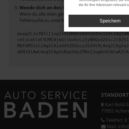
Technologien eingesetzt, die v
die für Ihre Interessen relevant s
Wende dich an den Webseitenbetreiber.
Wenn du alle oben genannten Schritte versucht hast, k
Fehlersuche zu unterstützen:
Speichern
ewogICJuYW1lIjogIk5ldHdvcmtFcnJvciIsCiAgImN
cmlzLm5ldC92MS9jbGllbnRzLzIyNDQvd2Vic2l0ZS1
MDFkMSIsCiAgICAiaGVhZGVycyI6IHt9LAogICAgImJ
dXQiOiAwLAogICAgInByb2dyZXNzIjogbnVsbCwKICA
STANDORT
Karl-Bold-St
77855 Acher
Telefon:
0 
Mail:
info