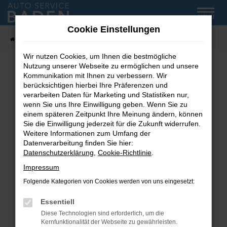
Zum
MENÜ
Hauptinhalt
Cookie Einstellungen
springen
Startseite
Fahrzeug-Showroom
Wir nutzen Cookies, um Ihnen die bestmögliche
Nutzung unserer Webseite zu ermöglichen und unsere
Kommunikation mit Ihnen zu verbessern. Wir
Fehler: Network Error
berücksichtigen hierbei Ihre Präferenzen und
verarbeiten Daten für Marketing und Statistiken nur,
wenn Sie uns Ihre Einwilligung geben. Wenn Sie zu
Beim Laden ist ein Fehler aufgetreten.
einem späteren Zeitpunkt Ihre Meinung ändern, können
Hier sind ein paar Tipps, die dir helfen können:
Sie die Einwilligung jederzeit für die Zukunft widerrufen.
Weitere Informationen zum Umfang der
Überprüfe deine Firewall und deine
Datenverarbeitung finden Sie hier:
Internetverbindung.
Datenschutzerklärung
,
Cookie-Richtlinie
.
Laden andere Webseiten, zum Beispiel deine
Impressum
Suchmaschine?
Folgende Kategorien von Cookies werden von uns eingesetzt:
Prüfe deine Browsererweiterungen.
Manche Erweiterungen, wie Werbeblocker,
Essentiell
können das Laden bestimmter Seiten
Diese Technologien sind erforderlich, um die
verhindern. Funktioniert die Seite in einem
Kernfunktionalität der Webseite zu gewährleisten.