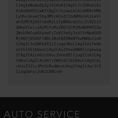
CiAgImNvbmZpZyI6IHsKICAgICJtZXRob2Qi
OiAiR0VUIiwKICAgICJ1cmwiOiAiaHR0cHM6
Ly9hcGkueC5ha3MtcHJvZC5hdWRhcmlzLm5l
dC92MS9jbGllbnRzLzIyNDQvd2Vic2l0ZS12
ZWhpY2xlcy8yMjYzMzZBQlQlMjMxNDM4P2Zp
ZWxkPWludGVybmFsTnVtYmVyJndlYnNpdGU9
NjA0ZjQ5OGFlNDc2NzE0ZDNkNTkwMWQxIiwK
ICAgICJoZWFkZXJzIjoge30sCiAgICAiYm9k
eSI6IG51bGwsCiAgICAiZXhwZWN0Ijogewog
ICAgICAicmVzcG9uc2VUeXBlIjogIiIKICAg
IH0sCiAgICAidGltZW91dCI6IDAsCiAgICAi
cHJvZ3Jlc3MiOiBudWxsLAogICAgInJpc2t5
IjogZmFsc2UKICB9Cn0=