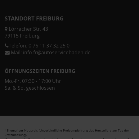
STANDORT FREIBURG
Lörracher Str. 43
79115 Freiburg
Telefon:
0 76 11 37 32 25 0
Mail:
info.fr@autoservicebaden.de
ÖFFNUNGSZEITEN FREIBURG
Mo.-Fr. 07:30 - 17:00 Uhr
Sa. & So. geschlossen
Ehemaliger Neupreis (Unverbindliche Preisempfehlung des Herstellers am Tag der
1
Erstzulassung).