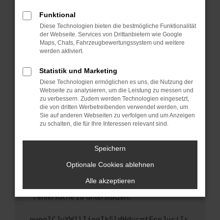
anderen Browser oder in einem privaten
Fenster?
Funktional
Starte dein Gerät neu.
Diese Technologien bieten die bestmögliche Funktionalität
der Webseite. Services von Drittanbietern wie Google
Das kann manchmal helfen, vorübergehende
Maps, Chats, Fahrzeugbewertungssystem und weitere
Probleme zu beheben.
werden aktiviert.
Stelle sicher, dass dein Browser und dein
Statistik und Marketing
Betriebssystem auf dem neuesten Stand
Diese Technologien ermöglichen es uns, die Nutzung der
sind.
Webseite zu analysieren, um die Leistung zu messen und
Veraltete Software birgt nicht nur ein
zu verbessern. Zudem werden Technologien eingesetzt,
Sicherheitsrisiko, sondern kann auch dazu
die von dritten Werbetreibenden verwendet werden, um
führen, dass bestimmte Funktionen nicht mehr
Sie auf anderen Webseiten zu verfolgen und um Anzeigen
zu schalten, die für Ihre Interessen relevant sind.
unterstützt werden.
Wende dich an den Webseitenbetreiber.
Speichern
Wenn du alle oben genannten Schritte versucht
hast, kontaktiere uns bitte. Wir werden
Optionale Cookies ablehnen
versuchen, das Problem zu beheben. Du kannst
Alle akzeptieren
uns diesen Text schicken, um uns bei der
Fehlersuche zu unterstützen:
ewogICJuYW1lIjogIk5ldHdvcmtFcnJvciIs