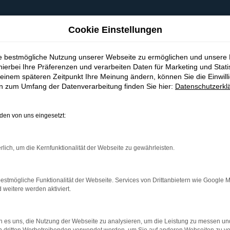
Cookie Einstellungen
ie bestmögliche Nutzung unserer Webseite zu ermöglichen und unsere
hierbei Ihre Präferenzen und verarbeiten Daten für Marketing und Stati
einem späteren Zeitpunkt Ihre Meinung ändern, können Sie die Einwillig
en zum Umfang der Datenverarbeitung finden Sie hier:
Datenschutzerkl
en von uns eingesetzt:
indung.
hine?
rlich, um die Kernfunktionalität der Webseite zu gewährleisten.
aden bestimmter Seiten verhindern. Funktioniert die Seite in e
estmögliche Funktionalität der Webseite. Services von Drittanbietern wie Google 
eitere werden aktiviert.
 zu beheben.
bssystem auf dem neuesten Stand sind.
 es uns, die Nutzung der Webseite zu analysieren, um die Leistung zu messen u
ko, sondern kann auch dazu führen, dass bestimmte Funktionen nic