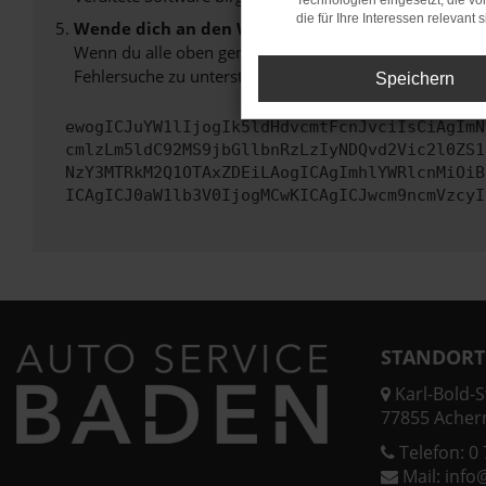
Technologien eingesetzt, die v
die für Ihre Interessen relevant s
Wende dich an den Webseitenbetreiber.
Wenn du alle oben genannten Schritte versucht hast, k
Fehlersuche zu unterstützen:
Speichern
ewogICJuYW1lIjogIk5ldHdvcmtFcnJvciIsCiAgImN
cmlzLm5ldC92MS9jbGllbnRzLzIyNDQvd2Vic2l0ZS1
NzY3MTRkM2Q1OTAxZDEiLAogICAgImhlYWRlcnMiOiB
ICAgICJ0aW1lb3V0IjogMCwKICAgICJwcm9ncmVzcyI
STANDORT
Karl-Bold-St
77855 Acher
Telefon:
0 
Mail:
info