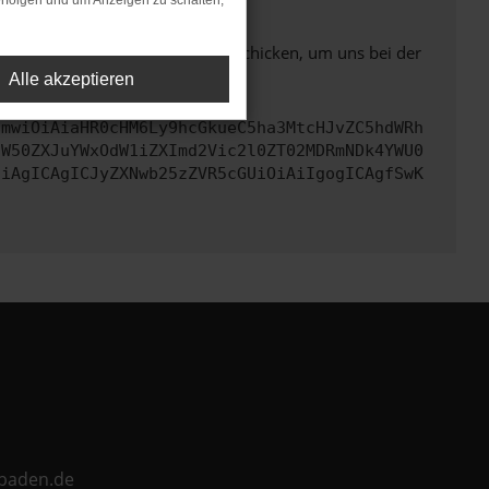
rfolgen und um Anzeigen zu schalten,
ben. Du kannst uns diesen Text schicken, um uns bei der
Alle akzeptieren
cmwiOiAiaHR0cHM6Ly9hcGkueC5ha3MtcHJvZC5hdWRh
aW50ZXJuYWxOdW1iZXImd2Vic2l0ZT02MDRmNDk4YWU0
CiAgICAgICJyZXNwb25zZVR5cGUiOiAiIgogICAgfSwK
ebaden.de