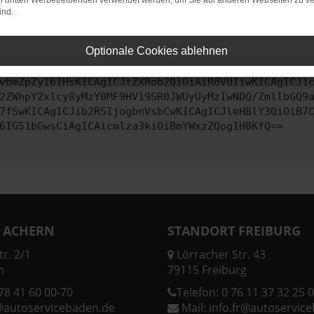
on dritten Werbetreibenden verwendet werden, um Sie auf anderen Webseiten zu ve
ind.
ontaktiere uns bitte. Wir werden versuchen, das Problem zu behe
Optionale Cookies ablehnen
vbmZpZyI6IHsKICAgICJtZXRob2QiOiAiR0VUIiwKICAgICJ1
2ZWhpY2xlcy8yMzY0MF9HV19SR0JWUyUyMzIwNDQ/ZmllbGQ9
7fSwKICAgICJib2R5IjogbnVsbCwKICAgICJleHBlY3QiOiB7
6IG51bGwsCiAgICAicmlza3kiOiBmYWxzZQogIH0KfQ==
 ACHERN
STANDORT FREIBURG
r. 2/1
Lörracher Str. 43
n
79115 Freiburg
78 41 60 00-70
Telefon:
0 76 11 37 32 25 0
@autoservicebaden.de
Mail:
info.fr@autoservic