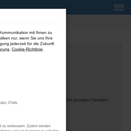
MENÜ
 Kommunikation mit Ihnen zu
stiken nur, wenn Sie uns Ihre
ung jederzeit für die Zukunft
ärung
,
Cookie-Richtlinie
.
inem anderen Browser oder in einem privaten Fenster?
Maps, Chats,
nd zu verbessern. Zudem werden
ht mehr unterstützt werden.