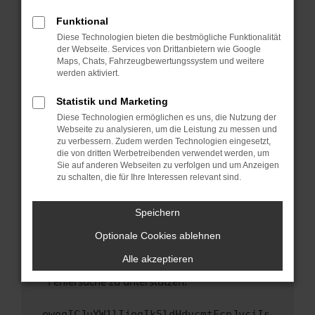
anderen Browser oder in einem privaten
Fenster?
Funktional
Starte dein Gerät neu.
Diese Technologien bieten die bestmögliche Funktionalität
der Webseite. Services von Drittanbietern wie Google
Das kann manchmal helfen, vorübergehende
Maps, Chats, Fahrzeugbewertungssystem und weitere
Probleme zu beheben.
werden aktiviert.
Stelle sicher, dass dein Browser und dein
Statistik und Marketing
Betriebssystem auf dem neuesten Stand
Diese Technologien ermöglichen es uns, die Nutzung der
sind.
Webseite zu analysieren, um die Leistung zu messen und
Veraltete Software birgt nicht nur ein
zu verbessern. Zudem werden Technologien eingesetzt,
Sicherheitsrisiko, sondern kann auch dazu
die von dritten Werbetreibenden verwendet werden, um
führen, dass bestimmte Funktionen nicht mehr
Sie auf anderen Webseiten zu verfolgen und um Anzeigen
zu schalten, die für Ihre Interessen relevant sind.
unterstützt werden.
Wende dich an den Webseitenbetreiber.
Speichern
Wenn du alle oben genannten Schritte versucht
hast, kontaktiere uns bitte. Wir werden
Optionale Cookies ablehnen
versuchen, das Problem zu beheben. Du kannst
Alle akzeptieren
uns diesen Text schicken, um uns bei der
Fehlersuche zu unterstützen:
ewogICJuYW1lIjogIk5ldHdvcmtFcnJvciIs