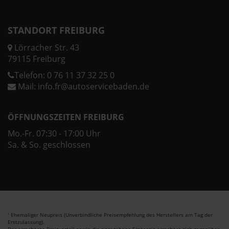
STANDORT FREIBURG
Lörracher Str. 43
79115 Freiburg
Telefon:
0 76 11 37 32 25 0
Mail:
info.fr@autoservicebaden.de
ÖFFNUNGSZEITEN FREIBURG
Mo.-Fr. 07:30 - 17:00 Uhr
Sa. & So. geschlossen
Ehemaliger Neupreis (Unverbindliche Preisempfehlung des Herstellers am Tag der
1
Erstzulassung).