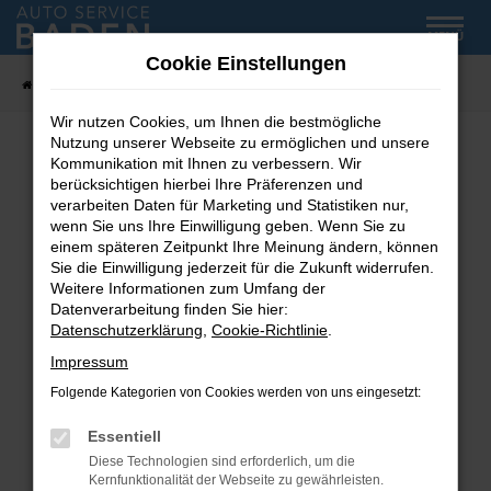
Zum
MENÜ
Hauptinhalt
Cookie Einstellungen
springen
Startseite
Fahrzeug-Showroom
Wir nutzen Cookies, um Ihnen die bestmögliche
Nutzung unserer Webseite zu ermöglichen und unsere
Kommunikation mit Ihnen zu verbessern. Wir
Fehler: Network Error
berücksichtigen hierbei Ihre Präferenzen und
verarbeiten Daten für Marketing und Statistiken nur,
wenn Sie uns Ihre Einwilligung geben. Wenn Sie zu
Beim Laden ist ein Fehler aufgetreten.
einem späteren Zeitpunkt Ihre Meinung ändern, können
Hier sind ein paar Tipps, die dir helfen können:
Sie die Einwilligung jederzeit für die Zukunft widerrufen.
Weitere Informationen zum Umfang der
Überprüfe deine Firewall und deine
Datenverarbeitung finden Sie hier:
Internetverbindung.
Datenschutzerklärung
,
Cookie-Richtlinie
.
Laden andere Webseiten, zum Beispiel deine
Impressum
Suchmaschine?
Folgende Kategorien von Cookies werden von uns eingesetzt:
Prüfe deine Browsererweiterungen.
Manche Erweiterungen, wie Werbeblocker,
Essentiell
können das Laden bestimmter Seiten
Diese Technologien sind erforderlich, um die
verhindern. Funktioniert die Seite in einem
Kernfunktionalität der Webseite zu gewährleisten.