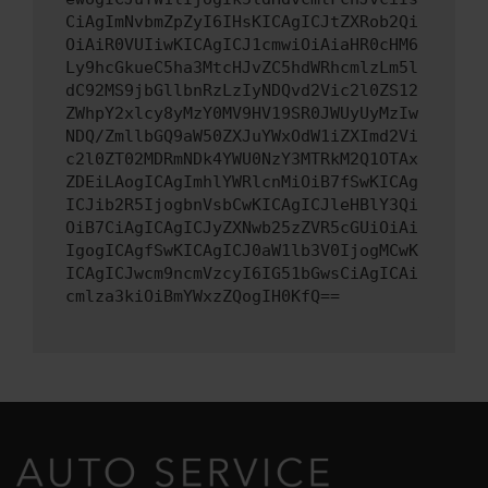
CiAgImNvbmZpZyI6IHsKICAgICJtZXRob2Qi
OiAiR0VUIiwKICAgICJ1cmwiOiAiaHR0cHM6
Ly9hcGkueC5ha3MtcHJvZC5hdWRhcmlzLm5l
dC92MS9jbGllbnRzLzIyNDQvd2Vic2l0ZS12
ZWhpY2xlcy8yMzY0MV9HV19SR0JWUyUyMzIw
NDQ/ZmllbGQ9aW50ZXJuYWxOdW1iZXImd2Vi
c2l0ZT02MDRmNDk4YWU0NzY3MTRkM2Q1OTAx
ZDEiLAogICAgImhlYWRlcnMiOiB7fSwKICAg
ICJib2R5IjogbnVsbCwKICAgICJleHBlY3Qi
OiB7CiAgICAgICJyZXNwb25zZVR5cGUiOiAi
IgogICAgfSwKICAgICJ0aW1lb3V0IjogMCwK
ICAgICJwcm9ncmVzcyI6IG51bGwsCiAgICAi
cmlza3kiOiBmYWxzZQogIH0KfQ==