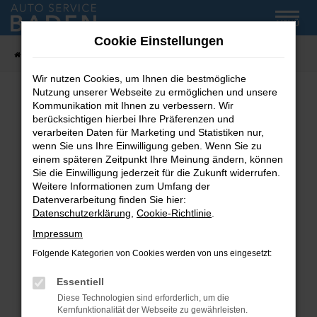
Zum
MENÜ
Hauptinhalt
Cookie Einstellungen
springen
Startseite
Fahrzeug-Showroom
Wir nutzen Cookies, um Ihnen die bestmögliche
Nutzung unserer Webseite zu ermöglichen und unsere
Kommunikation mit Ihnen zu verbessern. Wir
Fehler: Network Error
berücksichtigen hierbei Ihre Präferenzen und
verarbeiten Daten für Marketing und Statistiken nur,
wenn Sie uns Ihre Einwilligung geben. Wenn Sie zu
Beim Laden ist ein Fehler aufgetreten.
einem späteren Zeitpunkt Ihre Meinung ändern, können
Hier sind ein paar Tipps, die dir helfen können:
Sie die Einwilligung jederzeit für die Zukunft widerrufen.
Weitere Informationen zum Umfang der
Überprüfe deine Firewall und deine
Datenverarbeitung finden Sie hier:
Internetverbindung.
Datenschutzerklärung
,
Cookie-Richtlinie
.
Laden andere Webseiten, zum Beispiel deine
Impressum
Suchmaschine?
Folgende Kategorien von Cookies werden von uns eingesetzt:
Prüfe deine Browsererweiterungen.
Manche Erweiterungen, wie Werbeblocker,
Essentiell
können das Laden bestimmter Seiten
Diese Technologien sind erforderlich, um die
verhindern. Funktioniert die Seite in einem
Kernfunktionalität der Webseite zu gewährleisten.