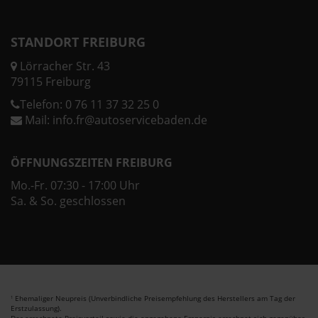
STANDORT FREIBURG
Lörracher Str. 43
79115 Freiburg
Telefon:
0 76 11 37 32 25 0
Mail:
info.fr@autoservicebaden.de
ÖFFNUNGSZEITEN FREIBURG
Mo.-Fr. 07:30 - 17:00 Uhr
Sa. & So. geschlossen
Ehemaliger Neupreis (Unverbindliche Preisempfehlung des Herstellers am Tag der
1
Erstzulassung).