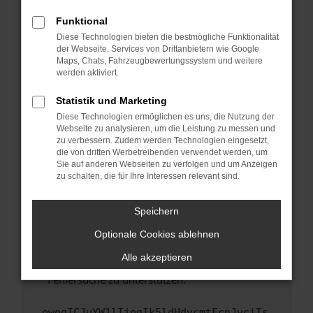
anderen Browser oder in einem privaten
Fenster?
Funktional
Starte dein Gerät neu.
Diese Technologien bieten die bestmögliche Funktionalität
der Webseite. Services von Drittanbietern wie Google
Das kann manchmal helfen, vorübergehende
Maps, Chats, Fahrzeugbewertungssystem und weitere
Probleme zu beheben.
werden aktiviert.
Stelle sicher, dass dein Browser und dein
Statistik und Marketing
Betriebssystem auf dem neuesten Stand
Diese Technologien ermöglichen es uns, die Nutzung der
sind.
Webseite zu analysieren, um die Leistung zu messen und
Veraltete Software birgt nicht nur ein
zu verbessern. Zudem werden Technologien eingesetzt,
Sicherheitsrisiko, sondern kann auch dazu
die von dritten Werbetreibenden verwendet werden, um
führen, dass bestimmte Funktionen nicht mehr
Sie auf anderen Webseiten zu verfolgen und um Anzeigen
zu schalten, die für Ihre Interessen relevant sind.
unterstützt werden.
Wende dich an den Webseitenbetreiber.
Speichern
Wenn du alle oben genannten Schritte versucht
hast, kontaktiere uns bitte. Wir werden
Optionale Cookies ablehnen
versuchen, das Problem zu beheben. Du kannst
Alle akzeptieren
uns diesen Text schicken, um uns bei der
Fehlersuche zu unterstützen:
ewogICJuYW1lIjogIk5ldHdvcmtFcnJvciIs