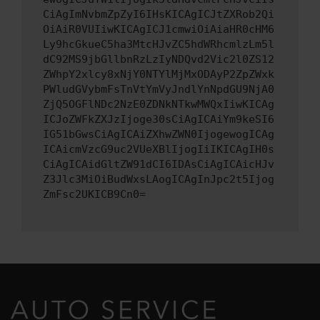
CiAgImNvbmZpZyI6IHsKICAgICJtZXRob2Qi
OiAiR0VUIiwKICAgICJ1cmwiOiAiaHR0cHM6
Ly9hcGkueC5ha3MtcHJvZC5hdWRhcmlzLm5l
dC92MS9jbGllbnRzLzIyNDQvd2Vic2l0ZS12
ZWhpY2xlcy8xNjY0NTYlMjMxODAyP2ZpZWxk
PWludGVybmFsTnVtYmVyJndlYnNpdGU9NjA0
ZjQ5OGFlNDc2NzE0ZDNkNTkwMWQxIiwKICAg
ICJoZWFkZXJzIjoge30sCiAgICAiYm9keSI6
IG51bGwsCiAgICAiZXhwZWN0IjogewogICAg
ICAicmVzcG9uc2VUeXBlIjogIiIKICAgIH0s
CiAgICAidGltZW91dCI6IDAsCiAgICAicHJv
Z3Jlc3MiOiBudWxsLAogICAgInJpc2t5Ijog
ZmFsc2UKICB9Cn0=