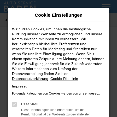
Zum
MENÜ
Hauptinhalt
Cookie Einstellungen
springen
Startseite
Fahrzeug-Showroom
Wir nutzen Cookies, um Ihnen die bestmögliche
Nutzung unserer Webseite zu ermöglichen und unsere
Kommunikation mit Ihnen zu verbessern. Wir
Fehler: Network Error
berücksichtigen hierbei Ihre Präferenzen und
verarbeiten Daten für Marketing und Statistiken nur,
wenn Sie uns Ihre Einwilligung geben. Wenn Sie zu
Beim Laden ist ein Fehler aufgetreten.
einem späteren Zeitpunkt Ihre Meinung ändern, können
Hier sind ein paar Tipps, die dir helfen können:
Sie die Einwilligung jederzeit für die Zukunft widerrufen.
Weitere Informationen zum Umfang der
Überprüfe deine Firewall und deine
Datenverarbeitung finden Sie hier:
Internetverbindung.
Datenschutzerklärung
,
Cookie-Richtlinie
.
Laden andere Webseiten, zum Beispiel deine
Impressum
Suchmaschine?
Folgende Kategorien von Cookies werden von uns eingesetzt:
Prüfe deine Browsererweiterungen.
Manche Erweiterungen, wie Werbeblocker,
Essentiell
können das Laden bestimmter Seiten
Diese Technologien sind erforderlich, um die
verhindern. Funktioniert die Seite in einem
Kernfunktionalität der Webseite zu gewährleisten.