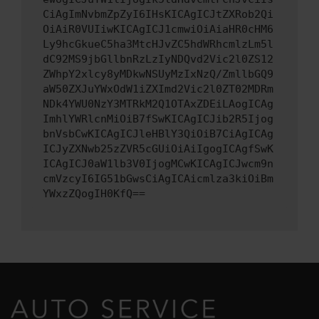
CiAgImNvbmZpZyI6IHsKICAgICJtZXRob2Qi
OiAiR0VUIiwKICAgICJ1cmwiOiAiaHR0cHM6
Ly9hcGkueC5ha3MtcHJvZC5hdWRhcmlzLm5l
dC92MS9jbGllbnRzLzIyNDQvd2Vic2l0ZS12
ZWhpY2xlcy8yMDkwNSUyMzIxNzQ/ZmllbGQ9
aW50ZXJuYWxOdW1iZXImd2Vic2l0ZT02MDRm
NDk4YWU0NzY3MTRkM2Q1OTAxZDEiLAogICAg
ImhlYWRlcnMiOiB7fSwKICAgICJib2R5Ijog
bnVsbCwKICAgICJleHBlY3QiOiB7CiAgICAg
ICJyZXNwb25zZVR5cGUiOiAiIgogICAgfSwK
ICAgICJ0aW1lb3V0IjogMCwKICAgICJwcm9n
cmVzcyI6IG51bGwsCiAgICAicmlza3kiOiBm
YWxzZQogIH0KfQ==