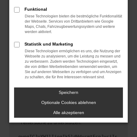
anderen Browser oder in einem privaten
Fenster?
Funktional
Starte dein Gerät neu.
Diese Technologien bieten die bestmögliche Funktionalität
der Webseite. Services von Drittanbietern wie Google
Das kann manchmal helfen, vorübergehende
Maps, Chats, Fahrzeugbewertungssystem und weitere
Probleme zu beheben.
werden aktiviert.
Stelle sicher, dass dein Browser und dein
Statistik und Marketing
Betriebssystem auf dem neuesten Stand
Diese Technologien ermöglichen es uns, die Nutzung der
sind.
Webseite zu analysieren, um die Leistung zu messen und
Veraltete Software birgt nicht nur ein
zu verbessern. Zudem werden Technologien eingesetzt,
Sicherheitsrisiko, sondern kann auch dazu
die von dritten Werbetreibenden verwendet werden, um
führen, dass bestimmte Funktionen nicht mehr
Sie auf anderen Webseiten zu verfolgen und um Anzeigen
zu schalten, die für Ihre Interessen relevant sind.
unterstützt werden.
Wende dich an den Webseitenbetreiber.
Speichern
Wenn du alle oben genannten Schritte versucht
hast, kontaktiere uns bitte. Wir werden
Optionale Cookies ablehnen
versuchen, das Problem zu beheben. Du kannst
Alle akzeptieren
uns diesen Text schicken, um uns bei der
Fehlersuche zu unterstützen:
ewogICJuYW1lIjogIk5ldHdvcmtFcnJvciIs