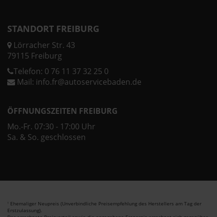
STANDORT FREIBURG
Lörracher Str. 43
79115 Freiburg
Telefon:
0 76 11 37 32 25 0
Mail:
info.fr@autoservicebaden.de
ÖFFNUNGSZEITEN FREIBURG
Mo.-Fr. 07:30 - 17:00 Uhr
Sa. & So. geschlossen
Ehemaliger Neupreis (Unverbindliche Preisempfehlung des Herstellers am Tag der
1
Erstzulassung).