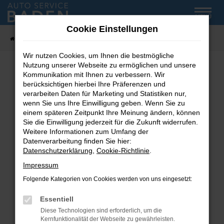
Zum
MENÜ
Hauptinhalt
Cookie Einstellungen
springen
Startseite
Fahrzeug-Showroom
Wir nutzen Cookies, um Ihnen die bestmögliche
Nutzung unserer Webseite zu ermöglichen und unsere
Kommunikation mit Ihnen zu verbessern. Wir
Fehler: Network Error
berücksichtigen hierbei Ihre Präferenzen und
verarbeiten Daten für Marketing und Statistiken nur,
wenn Sie uns Ihre Einwilligung geben. Wenn Sie zu
Beim Laden ist ein Fehler aufgetreten.
einem späteren Zeitpunkt Ihre Meinung ändern, können
Hier sind ein paar Tipps, die dir helfen können:
Sie die Einwilligung jederzeit für die Zukunft widerrufen.
Weitere Informationen zum Umfang der
Überprüfe deine Firewall und deine
Datenverarbeitung finden Sie hier:
Internetverbindung.
Datenschutzerklärung
,
Cookie-Richtlinie
.
Laden andere Webseiten, zum Beispiel deine
Impressum
Suchmaschine?
Folgende Kategorien von Cookies werden von uns eingesetzt:
Prüfe deine Browsererweiterungen.
Manche Erweiterungen, wie Werbeblocker,
Essentiell
können das Laden bestimmter Seiten
Diese Technologien sind erforderlich, um die
verhindern. Funktioniert die Seite in einem
Kernfunktionalität der Webseite zu gewährleisten.