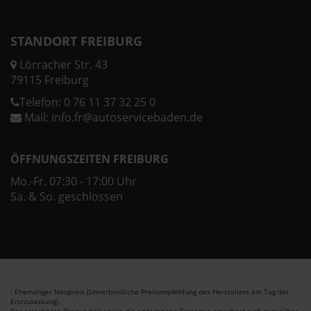
STANDORT FREIBURG
Lörracher Str. 43
79115 Freiburg
Telefon:
0 76 11 37 32 25 0
Mail:
info.fr@autoservicebaden.de
ÖFFNUNGSZEITEN FREIBURG
Mo.-Fr. 07:30 - 17:00 Uhr
Sa. & So. geschlossen
Ehemaliger Neupreis (Unverbindliche Preisempfehlung des Herstellers am Tag der
1
Erstzulassung).