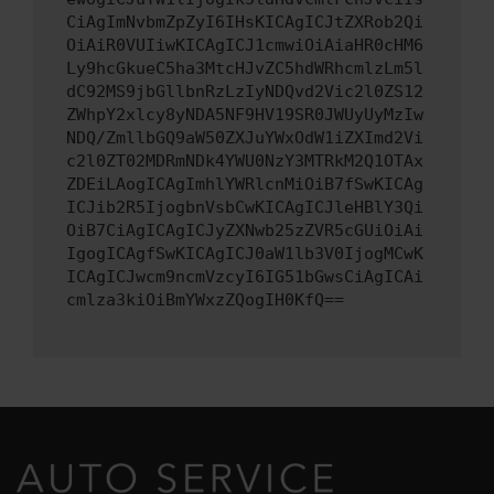
CiAgImNvbmZpZyI6IHsKICAgICJtZXRob2Qi
OiAiR0VUIiwKICAgICJ1cmwiOiAiaHR0cHM6
Ly9hcGkueC5ha3MtcHJvZC5hdWRhcmlzLm5l
dC92MS9jbGllbnRzLzIyNDQvd2Vic2l0ZS12
ZWhpY2xlcy8yNDA5NF9HV19SR0JWUyUyMzIw
NDQ/ZmllbGQ9aW50ZXJuYWxOdW1iZXImd2Vi
c2l0ZT02MDRmNDk4YWU0NzY3MTRkM2Q1OTAx
ZDEiLAogICAgImhlYWRlcnMiOiB7fSwKICAg
ICJib2R5IjogbnVsbCwKICAgICJleHBlY3Qi
OiB7CiAgICAgICJyZXNwb25zZVR5cGUiOiAi
IgogICAgfSwKICAgICJ0aW1lb3V0IjogMCwK
ICAgICJwcm9ncmVzcyI6IG51bGwsCiAgICAi
cmlza3kiOiBmYWxzZQogIH0KfQ==