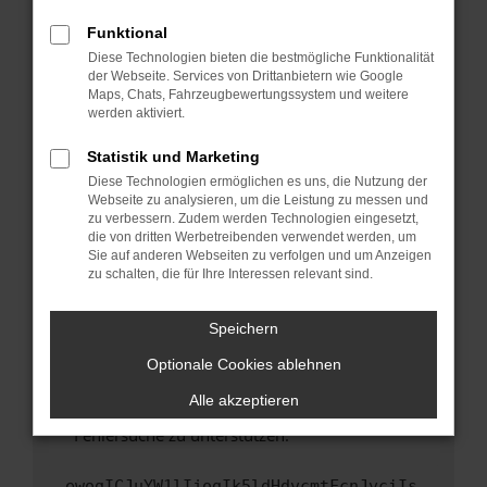
anderen Browser oder in einem privaten
Fenster?
Funktional
Starte dein Gerät neu.
Diese Technologien bieten die bestmögliche Funktionalität
der Webseite. Services von Drittanbietern wie Google
Das kann manchmal helfen, vorübergehende
Maps, Chats, Fahrzeugbewertungssystem und weitere
Probleme zu beheben.
werden aktiviert.
Stelle sicher, dass dein Browser und dein
Statistik und Marketing
Betriebssystem auf dem neuesten Stand
Diese Technologien ermöglichen es uns, die Nutzung der
sind.
Webseite zu analysieren, um die Leistung zu messen und
Veraltete Software birgt nicht nur ein
zu verbessern. Zudem werden Technologien eingesetzt,
Sicherheitsrisiko, sondern kann auch dazu
die von dritten Werbetreibenden verwendet werden, um
führen, dass bestimmte Funktionen nicht mehr
Sie auf anderen Webseiten zu verfolgen und um Anzeigen
zu schalten, die für Ihre Interessen relevant sind.
unterstützt werden.
Wende dich an den Webseitenbetreiber.
Speichern
Wenn du alle oben genannten Schritte versucht
hast, kontaktiere uns bitte. Wir werden
Optionale Cookies ablehnen
versuchen, das Problem zu beheben. Du kannst
Alle akzeptieren
uns diesen Text schicken, um uns bei der
Fehlersuche zu unterstützen:
ewogICJuYW1lIjogIk5ldHdvcmtFcnJvciIs