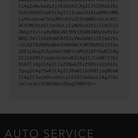
CiAgImNvbmZpZyI6IHsKICAgICJtZXRob2Qi
OiAiR0VUIiwKICAgICJ1cmwiOiAiaHR0cHM6
Ly9hcGkueC5ha3MtcHJvZC5hdWRhcmlzLm5l
dC92MS9jbGllbnRzLzIyNDQvd2Vic2l0ZS12
ZWhpY2xlcy8yNDExNl9HV19SR0JWUyUyMzIw
NDQ/ZmllbGQ9aW50ZXJuYWxOdW1iZXImd2Vi
c2l0ZT02MDRmNDk4YWU0NzY3MTRkM2Q1OTAx
ZDEiLAogICAgImhlYWRlcnMiOiB7fSwKICAg
ICJib2R5IjogbnVsbCwKICAgICJleHBlY3Qi
OiB7CiAgICAgICJyZXNwb25zZVR5cGUiOiAi
IgogICAgfSwKICAgICJ0aW1lb3V0IjogMCwK
ICAgICJwcm9ncmVzcyI6IG51bGwsCiAgICAi
cmlza3kiOiBmYWxzZQogIH0KfQ==