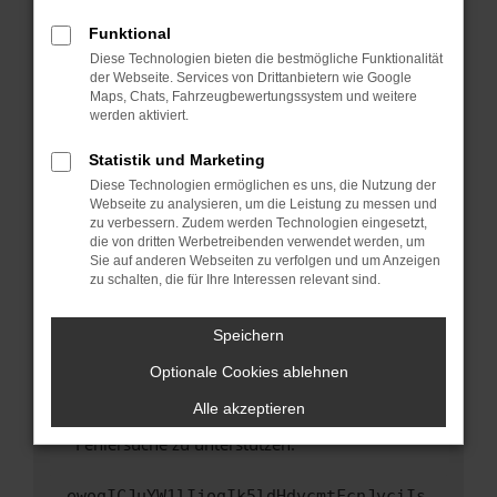
anderen Browser oder in einem privaten
Fenster?
Funktional
Starte dein Gerät neu.
Diese Technologien bieten die bestmögliche Funktionalität
der Webseite. Services von Drittanbietern wie Google
Das kann manchmal helfen, vorübergehende
Maps, Chats, Fahrzeugbewertungssystem und weitere
Probleme zu beheben.
werden aktiviert.
Stelle sicher, dass dein Browser und dein
Statistik und Marketing
Betriebssystem auf dem neuesten Stand
Diese Technologien ermöglichen es uns, die Nutzung der
sind.
Webseite zu analysieren, um die Leistung zu messen und
Veraltete Software birgt nicht nur ein
zu verbessern. Zudem werden Technologien eingesetzt,
Sicherheitsrisiko, sondern kann auch dazu
die von dritten Werbetreibenden verwendet werden, um
führen, dass bestimmte Funktionen nicht mehr
Sie auf anderen Webseiten zu verfolgen und um Anzeigen
zu schalten, die für Ihre Interessen relevant sind.
unterstützt werden.
Wende dich an den Webseitenbetreiber.
Speichern
Wenn du alle oben genannten Schritte versucht
hast, kontaktiere uns bitte. Wir werden
Optionale Cookies ablehnen
versuchen, das Problem zu beheben. Du kannst
Alle akzeptieren
uns diesen Text schicken, um uns bei der
Fehlersuche zu unterstützen:
ewogICJuYW1lIjogIk5ldHdvcmtFcnJvciIs