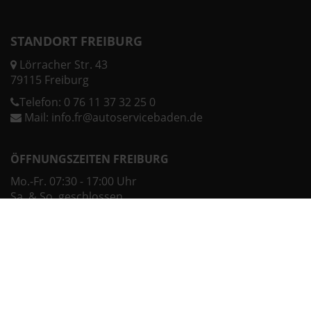
STANDORT FREIBURG
Lörracher Str. 43
79115 Freiburg
Telefon:
0 76 11 37 32 25 0
Mail:
info.fr@autoservicebaden.de
ÖFFNUNGSZEITEN FREIBURG
Mo.-Fr. 07:30 - 17:00 Uhr
Sa. & So. geschlossen
Ehemaliger Neupreis (Unverbindliche Preisempfehlung des Herstellers am Tag der
1
Erstzulassung).