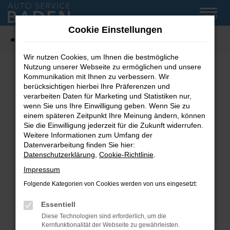
Zum
MENÜ
Hauptinhalt
Cookie Einstellungen
springen
Startseite
Fahrzeug-Showroom
Wir nutzen Cookies, um Ihnen die bestmögliche
Nutzung unserer Webseite zu ermöglichen und unsere
Kommunikation mit Ihnen zu verbessern. Wir
Fehler: Network Error
berücksichtigen hierbei Ihre Präferenzen und
verarbeiten Daten für Marketing und Statistiken nur,
wenn Sie uns Ihre Einwilligung geben. Wenn Sie zu
Beim Laden ist ein Fehler aufgetreten.
einem späteren Zeitpunkt Ihre Meinung ändern, können
Hier sind ein paar Tipps, die dir helfen können:
Sie die Einwilligung jederzeit für die Zukunft widerrufen.
Weitere Informationen zum Umfang der
Überprüfe deine Firewall und deine
Datenverarbeitung finden Sie hier:
Internetverbindung.
Datenschutzerklärung
,
Cookie-Richtlinie
.
Laden andere Webseiten, zum Beispiel deine
Impressum
Suchmaschine?
Folgende Kategorien von Cookies werden von uns eingesetzt:
Prüfe deine Browsererweiterungen.
Manche Erweiterungen, wie Werbeblocker,
Essentiell
können das Laden bestimmter Seiten
Diese Technologien sind erforderlich, um die
verhindern. Funktioniert die Seite in einem
Kernfunktionalität der Webseite zu gewährleisten.