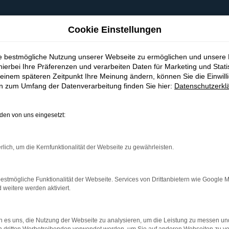
Cookie Einstellungen
ie bestmögliche Nutzung unserer Webseite zu ermöglichen und unsere
hierbei Ihre Präferenzen und verarbeiten Daten für Marketing und Stati
einem späteren Zeitpunkt Ihre Meinung ändern, können Sie die Einwillig
en zum Umfang der Datenverarbeitung finden Sie hier:
Datenschutzerkl
en von uns eingesetzt:
indung.
hine?
rlich, um die Kernfunktionalität der Webseite zu gewährleisten.
aden bestimmter Seiten verhindern. Funktioniert die Seite in e
estmögliche Funktionalität der Webseite. Services von Drittanbietern wie Google 
eitere werden aktiviert.
 zu beheben.
bssystem auf dem neuesten Stand sind.
 es uns, die Nutzung der Webseite zu analysieren, um die Leistung zu messen u
ko, sondern kann auch dazu führen, dass bestimmte Funktionen nic