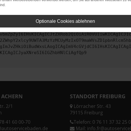
on dritten Werbetreibenden verwendet werden, um Sie auf anderen Webseiten zu ve
ind.
ontaktiere uns bitte. Wir werden versuchen, das Problem zu behe
Optionale Cookies ablehnen
vbmZpZyI6IHsKICAgICJtZXRob2QiOiAiR0VUIiwKICAgICJ1
2ZWhpY2xlcy9UWTA3MzYzMCUyMzIxOT9maWVsZD1pbnRlcm5h
gImJvZHkiOiBudWxsLAogICAgImV4cGVjdCI6IHsKICAgICAg
KICAgICJyaXNreSI6IGZhbHNlCiAgfQp9
 ACHERN
STANDORT FREIBURG
r. 2/1
Lörracher Str. 43
n
79115 Freiburg
78 41 60 00-70
Telefon:
0 76 11 37 32 25 0
@autoservicebaden.de
Mail:
info.fr@autoservic