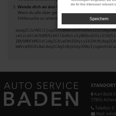
Technologien eingesetzt, die v
die für Ihre Interessen relevant s
Wende dich an den Webseitenbetreiber.
Wenn du alle oben genannten Schritte versucht hast, k
Fehlersuche zu unterstützen:
Speichern
ewogICJuYW1lIjogIk5ldHdvcmtFcnJvciIsCiAgImN
cmlzLm5ldC92MS9jbGllbnRzLzIyNDQvd2Vic2l0ZS1
ZDU5MDFkMSIsCiAgICAiaGVhZGVycyI6IHt9LAogICA
bWVvdXQiOiAwLAogICAgInByb2dyZXNzIjogbnVsbCw
STANDORT
Karl-Bold-St
77855 Acher
Telefon:
0 
Mail:
info