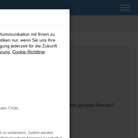
MENÜ
 Kommunikation mit Ihnen zu
stiken nur, wenn Sie uns Ihre
ung jederzeit für die Zukunft
ärung
,
Cookie-Richtlinie
.
inem anderen Browser oder in einem privaten Fenster?
Maps, Chats,
nd zu verbessern. Zudem werden
ht mehr unterstützt werden.