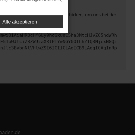
rfolgen und um Anzeigen zu schalten,
ben. Du kannst uns diesen Text schicken, um uns bei der
Alle akzeptieren
cmwiOiAiaHR0cHM6Ly9hcGkueC5ha3MtcHJvZC5hdWRh
bE51bWJlciZ3ZWJzaXRlPTYwNGY0OThhZTQ3NjcxNGQz
InJlc3BvbnNlVHlwZSI6ICIiCiAgICB9LAogICAgInRp
ebaden.de