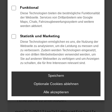
anderen Browser oder in einem privaten
Fenster?
Funktional
Starte dein Gerät neu.
Diese Technologien bieten die bestmögliche Funktionalität
der Webseite. Services von Drittanbietern wie Google
Das kann manchmal helfen, vorübergehende
Maps, Chats, Fahrzeugbewertungssystem und weitere
Probleme zu beheben.
werden aktiviert.
Stelle sicher, dass dein Browser und dein
Statistik und Marketing
Betriebssystem auf dem neuesten Stand
Diese Technologien ermöglichen es uns, die Nutzung der
sind.
Webseite zu analysieren, um die Leistung zu messen und
Veraltete Software birgt nicht nur ein
zu verbessern. Zudem werden Technologien eingesetzt,
Sicherheitsrisiko, sondern kann auch dazu
die von dritten Werbetreibenden verwendet werden, um
führen, dass bestimmte Funktionen nicht mehr
Sie auf anderen Webseiten zu verfolgen und um Anzeigen
zu schalten, die für Ihre Interessen relevant sind.
unterstützt werden.
Wende dich an den Webseitenbetreiber.
Speichern
Wenn du alle oben genannten Schritte versucht
hast, kontaktiere uns bitte. Wir werden
Optionale Cookies ablehnen
versuchen, das Problem zu beheben. Du kannst
Alle akzeptieren
uns diesen Text schicken, um uns bei der
Fehlersuche zu unterstützen:
ewogICJuYW1lIjogIk5ldHdvcmtFcnJvciIs