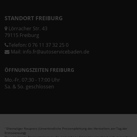
STANDORT FREIBURG
Lörracher Str. 43
79115 Freiburg
Telefon:
0 76 11 37 32 25 0
Mail:
info.fr@autoservicebaden.de
ÖFFNUNGSZEITEN FREIBURG
Mo.-Fr. 07:30 - 17:00 Uhr
Sa. & So. geschlossen
Ehemaliger Neupreis (Unverbindliche Preisempfehlung des Herstellers am Tag der
1
Erstzulassung).