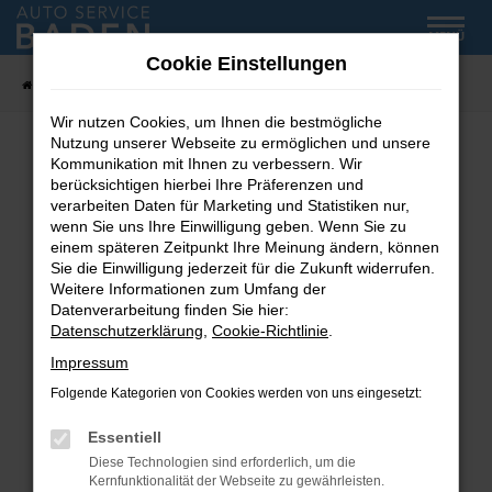
Zum
MENÜ
Hauptinhalt
Cookie Einstellungen
springen
Startseite
Fahrzeug-Showroom
Wir nutzen Cookies, um Ihnen die bestmögliche
Nutzung unserer Webseite zu ermöglichen und unsere
Kommunikation mit Ihnen zu verbessern. Wir
Fehler: Network Error
berücksichtigen hierbei Ihre Präferenzen und
verarbeiten Daten für Marketing und Statistiken nur,
wenn Sie uns Ihre Einwilligung geben. Wenn Sie zu
Beim Laden ist ein Fehler aufgetreten.
einem späteren Zeitpunkt Ihre Meinung ändern, können
Hier sind ein paar Tipps, die dir helfen können:
Sie die Einwilligung jederzeit für die Zukunft widerrufen.
Weitere Informationen zum Umfang der
Überprüfe deine Firewall und deine
Datenverarbeitung finden Sie hier:
Internetverbindung.
Datenschutzerklärung
,
Cookie-Richtlinie
.
Laden andere Webseiten, zum Beispiel deine
Impressum
Suchmaschine?
Folgende Kategorien von Cookies werden von uns eingesetzt:
Prüfe deine Browsererweiterungen.
Manche Erweiterungen, wie Werbeblocker,
Essentiell
können das Laden bestimmter Seiten
Diese Technologien sind erforderlich, um die
verhindern. Funktioniert die Seite in einem
Kernfunktionalität der Webseite zu gewährleisten.