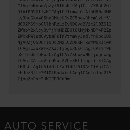
CiAgImNvbmZpZyI6IHsKICAgICJtZXRob2Qi
OiAiR0VUIiwKICAgICJ1cmwiOiAiaHR0cHM6
Ly9hcGkueC5ha3MtcHJvZC5hdWRhcmlzLm5l
dC92MS9jbGllbnRzLzIyNDQvd2Vic2l0ZS12
ZWhpY2xlcy8yMjYxMDZBQlQlMjMxNDM4P2Zp
ZWxkPWludGVybmFsTnVtYmVyJndlYnNpdGU9
NjA0ZjQ5OGFlNDc2NzE0ZDNkNTkwMWQxIiwK
ICAgICJoZWFkZXJzIjoge30sCiAgICAiYm9k
eSI6IG51bGwsCiAgICAiZXhwZWN0Ijogewog
ICAgICAicmVzcG9uc2VUeXBlIjogIiIKICAg
IH0sCiAgICAidGltZW91dCI6IDAsCiAgICAi
cHJvZ3Jlc3MiOiBudWxsLAogICAgInJpc2t5
IjogZmFsc2UKICB9Cn0=