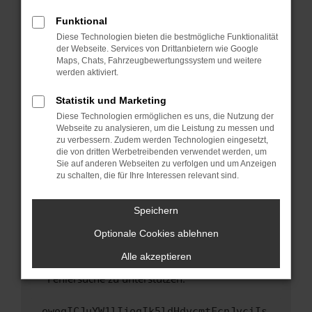
anderen Browser oder in einem privaten
Fenster?
Funktional
Starte dein Gerät neu.
Diese Technologien bieten die bestmögliche Funktionalität
der Webseite. Services von Drittanbietern wie Google
Das kann manchmal helfen, vorübergehende
Maps, Chats, Fahrzeugbewertungssystem und weitere
Probleme zu beheben.
werden aktiviert.
Stelle sicher, dass dein Browser und dein
Statistik und Marketing
Betriebssystem auf dem neuesten Stand
Diese Technologien ermöglichen es uns, die Nutzung der
sind.
Webseite zu analysieren, um die Leistung zu messen und
Veraltete Software birgt nicht nur ein
zu verbessern. Zudem werden Technologien eingesetzt,
Sicherheitsrisiko, sondern kann auch dazu
die von dritten Werbetreibenden verwendet werden, um
führen, dass bestimmte Funktionen nicht mehr
Sie auf anderen Webseiten zu verfolgen und um Anzeigen
zu schalten, die für Ihre Interessen relevant sind.
unterstützt werden.
Wende dich an den Webseitenbetreiber.
Speichern
Wenn du alle oben genannten Schritte versucht
hast, kontaktiere uns bitte. Wir werden
Optionale Cookies ablehnen
versuchen, das Problem zu beheben. Du kannst
Alle akzeptieren
uns diesen Text schicken, um uns bei der
Fehlersuche zu unterstützen:
ewogICJuYW1lIjogIk5ldHdvcmtFcnJvciIs