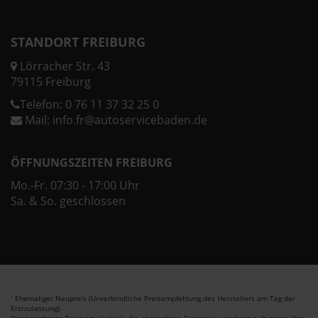
STANDORT FREIBURG
Lörracher Str. 43
79115 Freiburg
Telefon:
0 76 11 37 32 25 0
Mail:
info.fr@autoservicebaden.de
ÖFFNUNGSZEITEN FREIBURG
Mo.-Fr. 07:30 - 17:00 Uhr
Sa. & So. geschlossen
Ehemaliger Neupreis (Unverbindliche Preisempfehlung des Herstellers am Tag der
1
Erstzulassung).