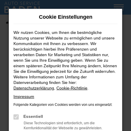
Zum
MENÜ
Hauptinhalt
Cookie Einstellungen
springen
Startseite
Fahrzeug-Showroom
Wir nutzen Cookies, um Ihnen die bestmögliche
Nutzung unserer Webseite zu ermöglichen und unsere
Kommunikation mit Ihnen zu verbessern. Wir
Fehler: Network Error
berücksichtigen hierbei Ihre Präferenzen und
verarbeiten Daten für Marketing und Statistiken nur,
wenn Sie uns Ihre Einwilligung geben. Wenn Sie zu
Beim Laden ist ein Fehler aufgetreten.
einem späteren Zeitpunkt Ihre Meinung ändern, können
Hier sind ein paar Tipps, die dir helfen können:
Sie die Einwilligung jederzeit für die Zukunft widerrufen.
Weitere Informationen zum Umfang der
Überprüfe deine Firewall und deine
Datenverarbeitung finden Sie hier:
Internetverbindung.
Datenschutzerklärung
,
Cookie-Richtlinie
.
Laden andere Webseiten, zum Beispiel deine
Impressum
Suchmaschine?
Folgende Kategorien von Cookies werden von uns eingesetzt:
Prüfe deine Browsererweiterungen.
Manche Erweiterungen, wie Werbeblocker,
Essentiell
können das Laden bestimmter Seiten
Diese Technologien sind erforderlich, um die
verhindern. Funktioniert die Seite in einem
Kernfunktionalität der Webseite zu gewährleisten.