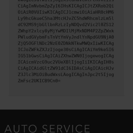
CiAgImNvbmZpZyI6IHsKICAgICJtZXRob2Qi
OiAiR0VUIiwKICAgICJ1cmwiOiAiaHR0cHM6
Ly9hcGkueC5ha3MtcHJvZC5hdWRhcmlzLm5l
dC92MS9jbGllbnRzLzIyNDQvd2Vic2l0ZS12
ZWhpY2xlcy8yMjYwMDIlMjMxNDM4P2ZpZWxk
PWludGVybmFsTnVtYmVyJndlYnNpdGU9NjA0
ZjQ5OGFlNDc2NzE0ZDNkNTkwMWQxIiwKICAg
ICJoZWFkZXJzIjoge30sCiAgICAiYm9keSI6
IG51bGwsCiAgICAiZXhwZWN0IjogewogICAg
ICAicmVzcG9uc2VUeXBlIjogIiIKICAgIH0s
CiAgICAidGltZW91dCI6IDAsCiAgICAicHJv
Z3Jlc3MiOiBudWxsLAogICAgInJpc2t5Ijog
ZmFsc2UKICB9Cn0=