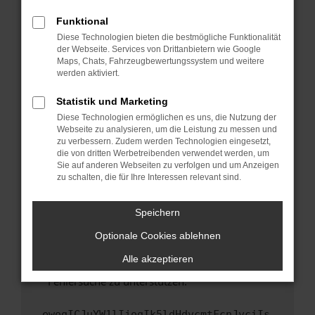
anderen Browser oder in einem privaten
Fenster?
Funktional
Starte dein Gerät neu.
Diese Technologien bieten die bestmögliche Funktionalität
der Webseite. Services von Drittanbietern wie Google
Das kann manchmal helfen, vorübergehende
Maps, Chats, Fahrzeugbewertungssystem und weitere
Probleme zu beheben.
werden aktiviert.
Stelle sicher, dass dein Browser und dein
Statistik und Marketing
Betriebssystem auf dem neuesten Stand
Diese Technologien ermöglichen es uns, die Nutzung der
sind.
Webseite zu analysieren, um die Leistung zu messen und
Veraltete Software birgt nicht nur ein
zu verbessern. Zudem werden Technologien eingesetzt,
Sicherheitsrisiko, sondern kann auch dazu
die von dritten Werbetreibenden verwendet werden, um
führen, dass bestimmte Funktionen nicht mehr
Sie auf anderen Webseiten zu verfolgen und um Anzeigen
zu schalten, die für Ihre Interessen relevant sind.
unterstützt werden.
Wende dich an den Webseitenbetreiber.
Speichern
Wenn du alle oben genannten Schritte versucht
hast, kontaktiere uns bitte. Wir werden
Optionale Cookies ablehnen
versuchen, das Problem zu beheben. Du kannst
Alle akzeptieren
uns diesen Text schicken, um uns bei der
Fehlersuche zu unterstützen:
ewogICJuYW1lIjogIk5ldHdvcmtFcnJvciIs