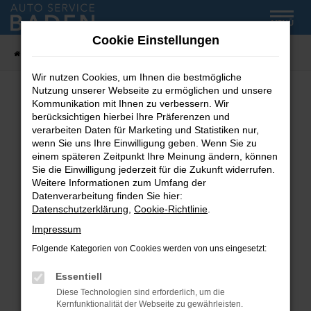
Zum
MENÜ
Hauptinhalt
Cookie Einstellungen
springen
Startseite
Fahrzeug-Showroom
Wir nutzen Cookies, um Ihnen die bestmögliche
Nutzung unserer Webseite zu ermöglichen und unsere
Kommunikation mit Ihnen zu verbessern. Wir
Fehler: Network Error
berücksichtigen hierbei Ihre Präferenzen und
verarbeiten Daten für Marketing und Statistiken nur,
wenn Sie uns Ihre Einwilligung geben. Wenn Sie zu
Beim Laden ist ein Fehler aufgetreten.
einem späteren Zeitpunkt Ihre Meinung ändern, können
Hier sind ein paar Tipps, die dir helfen können:
Sie die Einwilligung jederzeit für die Zukunft widerrufen.
Weitere Informationen zum Umfang der
Überprüfe deine Firewall und deine
Datenverarbeitung finden Sie hier:
Internetverbindung.
Datenschutzerklärung
,
Cookie-Richtlinie
.
Laden andere Webseiten, zum Beispiel deine
Impressum
Suchmaschine?
Folgende Kategorien von Cookies werden von uns eingesetzt:
Prüfe deine Browsererweiterungen.
Manche Erweiterungen, wie Werbeblocker,
Essentiell
können das Laden bestimmter Seiten
Diese Technologien sind erforderlich, um die
verhindern. Funktioniert die Seite in einem
Kernfunktionalität der Webseite zu gewährleisten.