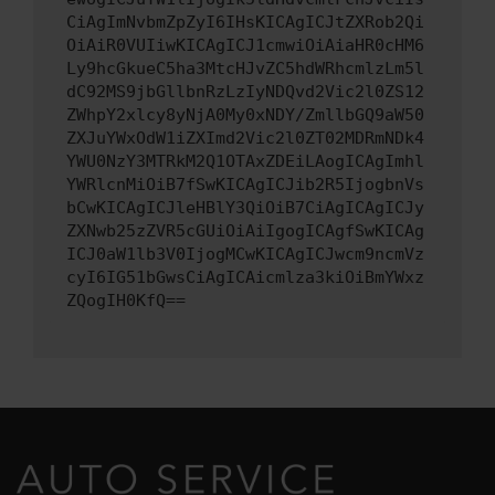
CiAgImNvbmZpZyI6IHsKICAgICJtZXRob2Qi
OiAiR0VUIiwKICAgICJ1cmwiOiAiaHR0cHM6
Ly9hcGkueC5ha3MtcHJvZC5hdWRhcmlzLm5l
dC92MS9jbGllbnRzLzIyNDQvd2Vic2l0ZS12
ZWhpY2xlcy8yNjA0My0xNDY/ZmllbGQ9aW50
ZXJuYWxOdW1iZXImd2Vic2l0ZT02MDRmNDk4
YWU0NzY3MTRkM2Q1OTAxZDEiLAogICAgImhl
YWRlcnMiOiB7fSwKICAgICJib2R5IjogbnVs
bCwKICAgICJleHBlY3QiOiB7CiAgICAgICJy
ZXNwb25zZVR5cGUiOiAiIgogICAgfSwKICAg
ICJ0aW1lb3V0IjogMCwKICAgICJwcm9ncmVz
cyI6IG51bGwsCiAgICAicmlza3kiOiBmYWxz
ZQogIH0KfQ==