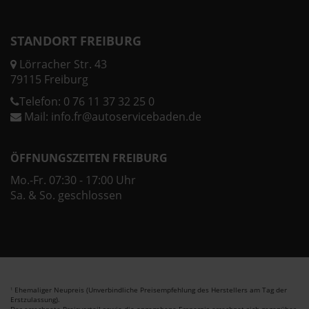
STANDORT FREIBURG
Lörracher Str. 43
79115 Freiburg
Telefon:
0 76 11 37 32 25 0
Mail:
info.fr@autoservicebaden.de
ÖFFNUNGSZEITEN FREIBURG
Mo.-Fr. 07:30 - 17:00 Uhr
Sa. & So. geschlossen
Ehemaliger Neupreis (Unverbindliche Preisempfehlung des Herstellers am Tag der
1
Erstzulassung).