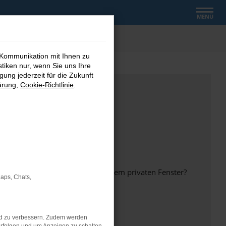
MENÜ
 Kommunikation mit Ihnen zu
stiken nur, wenn Sie uns Ihre
ung jederzeit für die Zukunft
ärung
,
Cookie-Richtlinie
.
inem anderen Browser oder in einem privaten Fenster?
Maps, Chats,
nd zu verbessern. Zudem werden
ht mehr unterstützt werden.