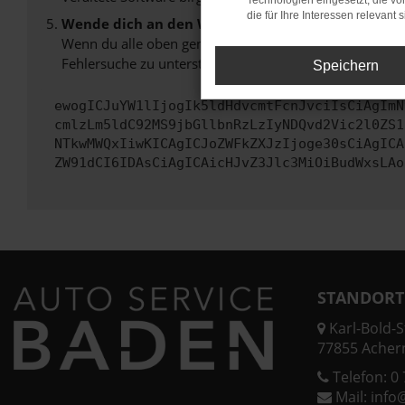
Technologien eingesetzt, die v
die für Ihre Interessen relevant s
Wende dich an den Webseitenbetreiber.
Wenn du alle oben genannten Schritte versucht hast, k
Fehlersuche zu unterstützen:
Speichern
ewogICJuYW1lIjogIk5ldHdvcmtFcnJvciIsCiAgImN
cmlzLm5ldC92MS9jbGllbnRzLzIyNDQvd2Vic2l0ZS1
NTkwMWQxIiwKICAgICJoZWFkZXJzIjoge30sCiAgICA
ZW91dCI6IDAsCiAgICAicHJvZ3Jlc3MiOiBudWxsLAo
STANDORT
Karl-Bold-St
77855 Acher
Telefon:
0 
Mail:
info