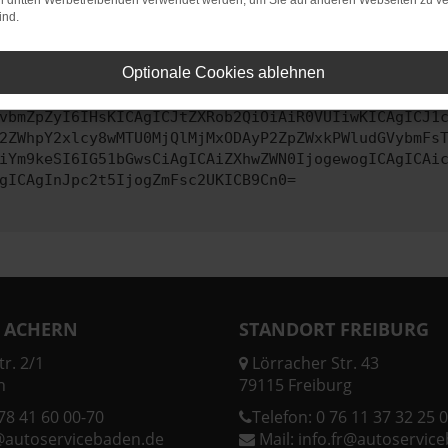
on dritten Werbetreibenden verwendet werden, um Sie auf anderen Webseiten zu ve
ind.
ontaktiere uns bitte. Wir werden versuchen, das Problem zu behe
Optionale Cookies ablehnen
vbmZpZyI6IHsKICAgICJtZXRob2QiOiAiR0VUIiwKICAgICJ1
2ZWhpY2xlcy8wMTU0MjQlMjMxODAyP2ZpZWxkPWludGVybmFs
iYm9keSI6IG51bGwsCiAgICAiZXhwZWN0IjogewogICAgICAi
gICAgInJpc2t5IjogZmFsc2UKICB9Cn0=
 ACHERN
STANDORT FREIBURG
r. 2/1
Lörracher Str. 43
n
79115 Freiburg
78 41 60 00-70
Telefon:
0 76 11 37 32 25 0
@autoservicebaden.de
Mail:
info.fr@autoservic