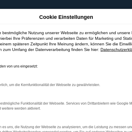
Cookie Einstellungen
ie bestmögliche Nutzung unserer Webseite zu ermöglichen und unsere
hierbei Ihre Präferenzen und verarbeiten Daten für Marketing und Stati
einem späteren Zeitpunkt Ihre Meinung ändern, können Sie die Einwillig
en zum Umfang der Datenverarbeitung finden Sie hier:
Datenschutzerkl
en von uns eingesetzt:
indung.
hine?
rlich, um die Kernfunktionalität der Webseite zu gewährleisten.
aden bestimmter Seiten verhindern. Funktioniert die Seite in e
estmögliche Funktionalität der Webseite. Services von Drittanbietern wie Google 
eitere werden aktiviert.
 zu beheben.
bssystem auf dem neuesten Stand sind.
 es uns, die Nutzung der Webseite zu analysieren, um die Leistung zu messen u
ko, sondern kann auch dazu führen, dass bestimmte Funktionen nic