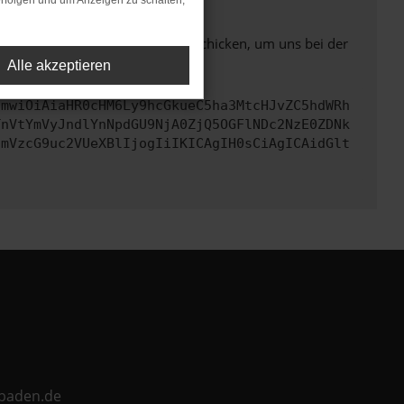
rfolgen und um Anzeigen zu schalten,
ben. Du kannst uns diesen Text schicken, um uns bei der
Alle akzeptieren
cmwiOiAiaHR0cHM6Ly9hcGkueC5ha3MtcHJvZC5hdWRh
TnVtYmVyJndlYnNpdGU9NjA0ZjQ5OGFlNDc2NzE0ZDNk
cmVzcG9uc2VUeXBlIjogIiIKICAgIH0sCiAgICAidGlt
ebaden.de