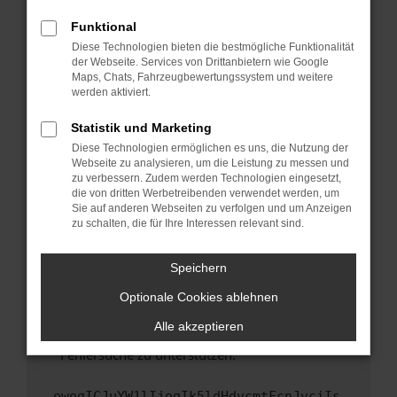
anderen Browser oder in einem privaten
Fenster?
Funktional
Starte dein Gerät neu.
Diese Technologien bieten die bestmögliche Funktionalität
der Webseite. Services von Drittanbietern wie Google
Das kann manchmal helfen, vorübergehende
Maps, Chats, Fahrzeugbewertungssystem und weitere
Probleme zu beheben.
werden aktiviert.
Stelle sicher, dass dein Browser und dein
Statistik und Marketing
Betriebssystem auf dem neuesten Stand
Diese Technologien ermöglichen es uns, die Nutzung der
sind.
Webseite zu analysieren, um die Leistung zu messen und
Veraltete Software birgt nicht nur ein
zu verbessern. Zudem werden Technologien eingesetzt,
Sicherheitsrisiko, sondern kann auch dazu
die von dritten Werbetreibenden verwendet werden, um
führen, dass bestimmte Funktionen nicht mehr
Sie auf anderen Webseiten zu verfolgen und um Anzeigen
zu schalten, die für Ihre Interessen relevant sind.
unterstützt werden.
Wende dich an den Webseitenbetreiber.
Speichern
Wenn du alle oben genannten Schritte versucht
hast, kontaktiere uns bitte. Wir werden
Optionale Cookies ablehnen
versuchen, das Problem zu beheben. Du kannst
Alle akzeptieren
uns diesen Text schicken, um uns bei der
Fehlersuche zu unterstützen:
ewogICJuYW1lIjogIk5ldHdvcmtFcnJvciIs