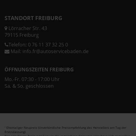
STANDORT FREIBURG
Lörracher Str. 43
79115 Freiburg
Telefon:
0 76 11 37 32 25 0
Mail:
info.fr@autoservicebaden.de
ÖFFNUNGSZEITEN FREIBURG
Mo.-Fr. 07:30 - 17:00 Uhr
Sa. & So. geschlossen
Ehemaliger Neupreis (Unverbindliche Preisempfehlung des Herstellers am Tag der
1
Erstzulassung).