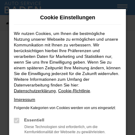
Zum
MENÜ
Hauptinhalt
Cookie Einstellungen
springen
Startseite
Fahrzeug-Showroom
Wir nutzen Cookies, um Ihnen die bestmögliche
Nutzung unserer Webseite zu ermöglichen und unsere
Kommunikation mit Ihnen zu verbessern. Wir
Fehler: Network Error
berücksichtigen hierbei Ihre Präferenzen und
verarbeiten Daten für Marketing und Statistiken nur,
wenn Sie uns Ihre Einwilligung geben. Wenn Sie zu
Beim Laden ist ein Fehler aufgetreten.
einem späteren Zeitpunkt Ihre Meinung ändern, können
Hier sind ein paar Tipps, die dir helfen können:
Sie die Einwilligung jederzeit für die Zukunft widerrufen.
Weitere Informationen zum Umfang der
Überprüfe deine Firewall und deine
Datenverarbeitung finden Sie hier:
Internetverbindung.
Datenschutzerklärung
,
Cookie-Richtlinie
.
Laden andere Webseiten, zum Beispiel deine
Impressum
Suchmaschine?
Folgende Kategorien von Cookies werden von uns eingesetzt:
Prüfe deine Browsererweiterungen.
Manche Erweiterungen, wie Werbeblocker,
Essentiell
können das Laden bestimmter Seiten
Diese Technologien sind erforderlich, um die
verhindern. Funktioniert die Seite in einem
Kernfunktionalität der Webseite zu gewährleisten.