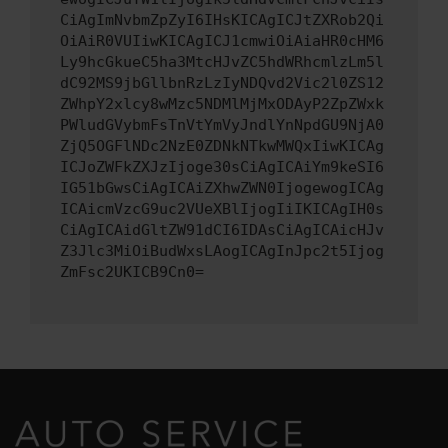
CiAgImNvbmZpZyI6IHsKICAgICJtZXRob2Qi
OiAiR0VUIiwKICAgICJ1cmwiOiAiaHR0cHM6
Ly9hcGkueC5ha3MtcHJvZC5hdWRhcmlzLm5l
dC92MS9jbGllbnRzLzIyNDQvd2Vic2l0ZS12
ZWhpY2xlcy8wMzc5NDMlMjMxODAyP2ZpZWxk
PWludGVybmFsTnVtYmVyJndlYnNpdGU9NjA0
ZjQ5OGFlNDc2NzE0ZDNkNTkwMWQxIiwKICAg
ICJoZWFkZXJzIjoge30sCiAgICAiYm9keSI6
IG51bGwsCiAgICAiZXhwZWN0IjogewogICAg
ICAicmVzcG9uc2VUeXBlIjogIiIKICAgIH0s
CiAgICAidGltZW91dCI6IDAsCiAgICAicHJv
Z3Jlc3MiOiBudWxsLAogICAgInJpc2t5Ijog
ZmFsc2UKICB9Cn0=