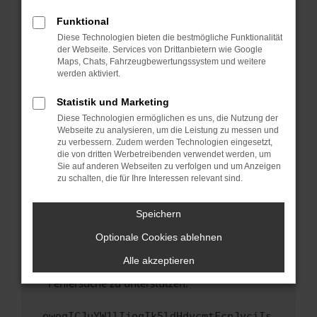
anderen Browser oder in einem privaten
Fenster?
Funktional
Starte dein Gerät neu.
Diese Technologien bieten die bestmögliche Funktionalität
der Webseite. Services von Drittanbietern wie Google
Das kann manchmal helfen, vorübergehende
Maps, Chats, Fahrzeugbewertungssystem und weitere
Probleme zu beheben.
werden aktiviert.
Stelle sicher, dass dein Browser und dein
Statistik und Marketing
Betriebssystem auf dem neuesten Stand
Diese Technologien ermöglichen es uns, die Nutzung der
sind.
Webseite zu analysieren, um die Leistung zu messen und
Veraltete Software birgt nicht nur ein
zu verbessern. Zudem werden Technologien eingesetzt,
Sicherheitsrisiko, sondern kann auch dazu
die von dritten Werbetreibenden verwendet werden, um
führen, dass bestimmte Funktionen nicht mehr
Sie auf anderen Webseiten zu verfolgen und um Anzeigen
zu schalten, die für Ihre Interessen relevant sind.
unterstützt werden.
Wende dich an den Webseitenbetreiber.
Speichern
Wenn du alle oben genannten Schritte versucht
hast, kontaktiere uns bitte. Wir werden
Optionale Cookies ablehnen
versuchen, das Problem zu beheben. Du kannst
Alle akzeptieren
uns diesen Text schicken, um uns bei der
Fehlersuche zu unterstützen:
ewogICJuYW1lIjogIk5ldHdvcmtFcnJvciIs