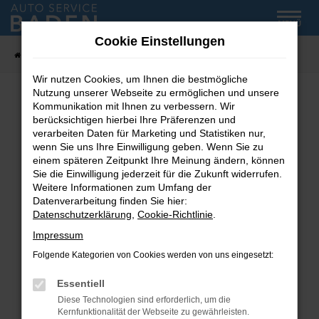
Zum
MENÜ
Hauptinhalt
Cookie Einstellungen
springen
Startseite
Fahrzeug-Showroom
Wir nutzen Cookies, um Ihnen die bestmögliche
Nutzung unserer Webseite zu ermöglichen und unsere
Kommunikation mit Ihnen zu verbessern. Wir
Fehler: Network Error
berücksichtigen hierbei Ihre Präferenzen und
verarbeiten Daten für Marketing und Statistiken nur,
wenn Sie uns Ihre Einwilligung geben. Wenn Sie zu
Beim Laden ist ein Fehler aufgetreten.
einem späteren Zeitpunkt Ihre Meinung ändern, können
Hier sind ein paar Tipps, die dir helfen können:
Sie die Einwilligung jederzeit für die Zukunft widerrufen.
Weitere Informationen zum Umfang der
Überprüfe deine Firewall und deine
Datenverarbeitung finden Sie hier:
Internetverbindung.
Datenschutzerklärung
,
Cookie-Richtlinie
.
Laden andere Webseiten, zum Beispiel deine
Impressum
Suchmaschine?
Folgende Kategorien von Cookies werden von uns eingesetzt:
Prüfe deine Browsererweiterungen.
Manche Erweiterungen, wie Werbeblocker,
Essentiell
können das Laden bestimmter Seiten
Diese Technologien sind erforderlich, um die
verhindern. Funktioniert die Seite in einem
Kernfunktionalität der Webseite zu gewährleisten.