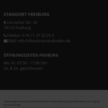
STANDORT FREIBURG
Lörracher Str. 43
79115 Freiburg
Telefon:
0 76 11 37 32 25 0
Mail:
info.fr@autoservicebaden.de
ÖFFNUNGSZEITEN FREIBURG
Mo.-Fr. 07:30 - 17:00 Uhr
Sa. & So. geschlossen
Ehemaliger Neupreis (Unverbindliche Preisempfehlung des Herstellers am Tag der
1
Erstzulassung).