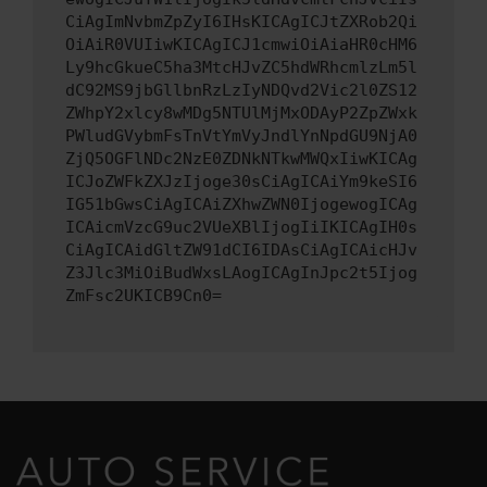
CiAgImNvbmZpZyI6IHsKICAgICJtZXRob2Qi
OiAiR0VUIiwKICAgICJ1cmwiOiAiaHR0cHM6
Ly9hcGkueC5ha3MtcHJvZC5hdWRhcmlzLm5l
dC92MS9jbGllbnRzLzIyNDQvd2Vic2l0ZS12
ZWhpY2xlcy8wMDg5NTUlMjMxODAyP2ZpZWxk
PWludGVybmFsTnVtYmVyJndlYnNpdGU9NjA0
ZjQ5OGFlNDc2NzE0ZDNkNTkwMWQxIiwKICAg
ICJoZWFkZXJzIjoge30sCiAgICAiYm9keSI6
IG51bGwsCiAgICAiZXhwZWN0IjogewogICAg
ICAicmVzcG9uc2VUeXBlIjogIiIKICAgIH0s
CiAgICAidGltZW91dCI6IDAsCiAgICAicHJv
Z3Jlc3MiOiBudWxsLAogICAgInJpc2t5Ijog
ZmFsc2UKICB9Cn0=