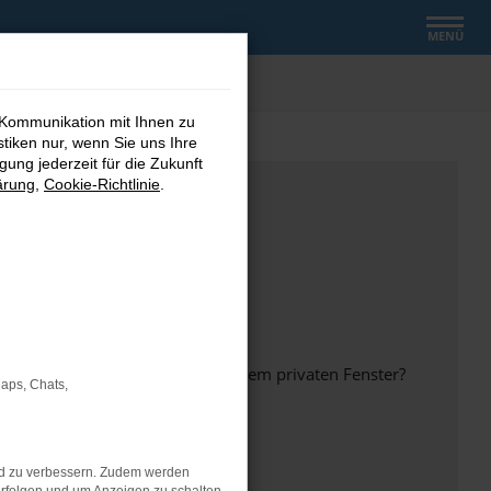
MENÜ
 Kommunikation mit Ihnen zu
stiken nur, wenn Sie uns Ihre
ung jederzeit für die Zukunft
ärung
,
Cookie-Richtlinie
.
inem anderen Browser oder in einem privaten Fenster?
Maps, Chats,
nd zu verbessern. Zudem werden
ht mehr unterstützt werden.