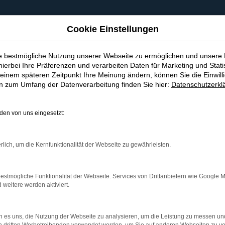
Cookie Einstellungen
ie bestmögliche Nutzung unserer Webseite zu ermöglichen und unsere
hierbei Ihre Präferenzen und verarbeiten Daten für Marketing und Stati
einem späteren Zeitpunkt Ihre Meinung ändern, können Sie die Einwillig
en zum Umfang der Datenverarbeitung finden Sie hier:
Datenschutzerkl
en von uns eingesetzt:
indung.
hine?
rlich, um die Kernfunktionalität der Webseite zu gewährleisten.
aden bestimmter Seiten verhindern. Funktioniert die Seite in e
estmögliche Funktionalität der Webseite. Services von Drittanbietern wie Google 
eitere werden aktiviert.
 zu beheben.
bssystem auf dem neuesten Stand sind.
 es uns, die Nutzung der Webseite zu analysieren, um die Leistung zu messen u
ko, sondern kann auch dazu führen, dass bestimmte Funktionen nic