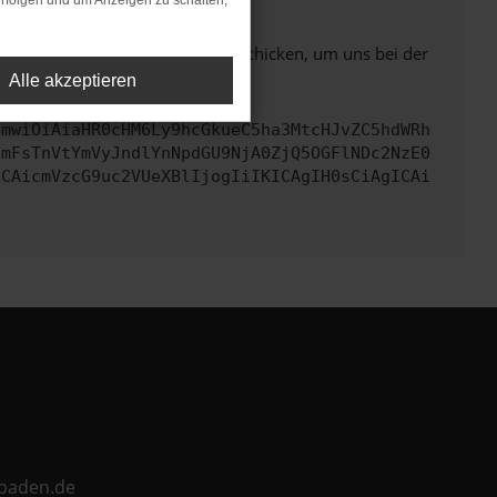
rfolgen und um Anzeigen zu schalten,
ben. Du kannst uns diesen Text schicken, um uns bei der
Alle akzeptieren
cmwiOiAiaHR0cHM6Ly9hcGkueC5ha3MtcHJvZC5hdWRh
bmFsTnVtYmVyJndlYnNpdGU9NjA0ZjQ5OGFlNDc2NzE0
ICAicmVzcG9uc2VUeXBlIjogIiIKICAgIH0sCiAgICAi
ebaden.de