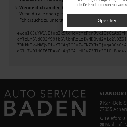
Technologien eingesetzt, die v
die für Ihre Interessen relevant s
Wende dich an den Webseitenbetreiber.
Wenn du alle oben genannten Schritte versucht hast, k
Fehlersuche zu unterstützen:
Speichern
ewogICJuYW1lIjogIk5ldHdvcmtFcnJvciIsCiAgImN
cmlzLm5ldC92MS9jbGllbnRzLzIyNDQvd2Vic2l0ZS1
ZDNkNTkwMWQxIiwKICAgICJoZWFkZXJzIjoge30sCiA
dGltZW91dCI6IDAsCiAgICAicHJvZ3Jlc3MiOiBudWx
STANDORT
Karl-Bold-St
77855 Acher
Telefon:
0 
Mail:
info