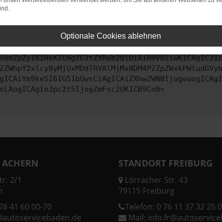
on dritten Werbetreibenden verwendet werden, um Sie auf anderen Webseiten zu ve
ind.
ontaktiere uns bitte. Wir werden versuchen, das Problem zu behe
Optionale Cookies ablehnen
vbmZpZyI6IHsKICAgICJtZXRob2QiOiAiR0VUIiwKICAgICJ1
2ZWhpY2xlcy8yMjUxMDdTRVAlMjMxNDM4P2ZpZWxkPWludGVy
gICAiYm9keSI6IG51bGwsCiAgICAiZXhwZWN0IjogewogICAg
sLAogICAgInJpc2t5IjogZmFsc2UKICB9Cn0=
 ACHERN
STANDORT FREIBURG
r. 2/1
Lörracher Str. 43
n
79115 Freiburg
78 41 60 00-70
Telefon:
0 76 11 37 32 25 0
@autoservicebaden.de
Mail:
info.fr@autoservic