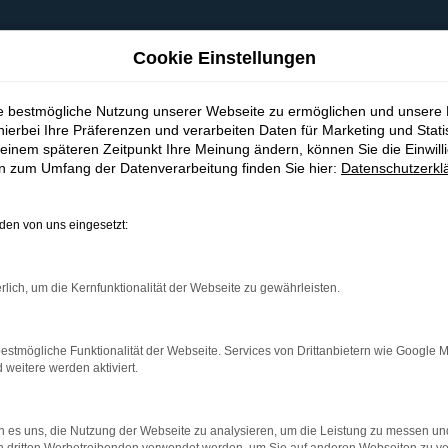
Cookie Einstellungen
ie bestmögliche Nutzung unserer Webseite zu ermöglichen und unsere
hierbei Ihre Präferenzen und verarbeiten Daten für Marketing und Stati
einem späteren Zeitpunkt Ihre Meinung ändern, können Sie die Einwillig
en zum Umfang der Datenverarbeitung finden Sie hier:
Datenschutzerkl
en von uns eingesetzt:
indung.
hine?
rlich, um die Kernfunktionalität der Webseite zu gewährleisten.
aden bestimmter Seiten verhindern. Funktioniert die Seite in e
estmögliche Funktionalität der Webseite. Services von Drittanbietern wie Google 
eitere werden aktiviert.
 zu beheben.
bssystem auf dem neuesten Stand sind.
 es uns, die Nutzung der Webseite zu analysieren, um die Leistung zu messen u
ko, sondern kann auch dazu führen, dass bestimmte Funktionen nic