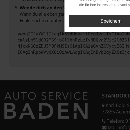
Technologien eingesetzt, die v
die für Ihre Interessen relevant s
Wende dich an den Webseitenbetreiber.
Wenn du alle oben genannten Schritte versucht hast, k
Fehlersuche zu unterstützen:
Speichern
ewogICJuYW1lIjogIk5ldHdvcmtFcnJvciIsCiAgImN
cmlzLm5ldC92MS9jbGllbnRzLzIyNDQvd2Vic2l0ZS1
NjcxNGQzZDU5MDFkMSIsCiAgICAiaGVhZGVycyI6IHt
ICAgInRpbWVvdXQiOiAwLAogICAgInByb2dyZXNzIjo
STANDORT
Karl-Bold-St
77855 Acher
Telefon:
0 
Mail:
info