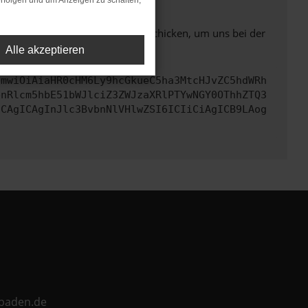
rfolgen und um Anzeigen zu schalten,
ben. Du kannst uns diesen Text schicken, um uns bei der
Alle akzeptieren
cmwiOiAiaHR0cHM6Ly9hcGkueC5ha3MtcHJvZC5hdWRh
bnRlcm5hbE51bWJlciZ3ZWJzaXRlPTYwNGY0OThhZTQ3
ICAgICAgInJlc3BvbnNlVHlwZSI6ICIiCiAgICB9LAog
ebaden.de