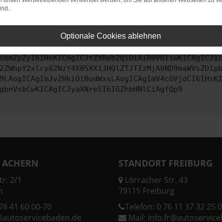
on dritten Werbetreibenden verwendet werden, um Sie auf anderen Webseiten zu ve
ind.
ontaktiere uns bitte. Wir werden versuchen, das Problem zu behe
Optionale Cookies ablehnen
vbmZpZyI6IHsKICAgICJtZXRob2QiOiAiR0VUIiwKICAgICJ1
2ZWhpY2xlcy82NzY4X05XX1JHQlZTJTIzMjA0ND9maWVsZD1p
9LAogICAgImJvZHkiOiBudWxsLAogICAgImV4cGVjdCI6IHsK
gbnVsbCwKICAgICJyaXNreSI6IGZhbHNlCiAgfQp9
 ACHERN
STANDORT FREIBURG
r. 2/1
Lörracher Str. 43
n
79115 Freiburg
78 41 60 00-70
Telefon:
0 76 11 37 32 25 0
@autoservicebaden.de
Mail:
info.fr@autoservic