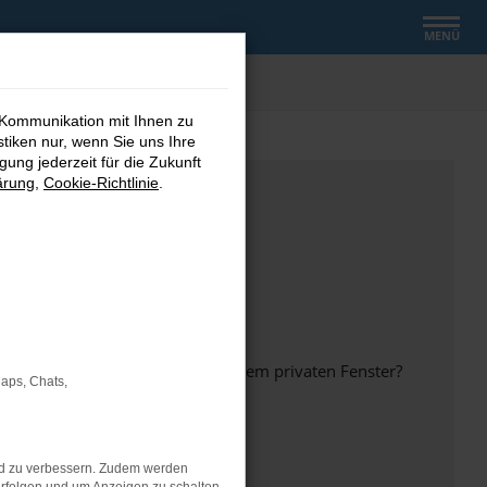
MENÜ
 Kommunikation mit Ihnen zu
stiken nur, wenn Sie uns Ihre
ung jederzeit für die Zukunft
ärung
,
Cookie-Richtlinie
.
inem anderen Browser oder in einem privaten Fenster?
Maps, Chats,
nd zu verbessern. Zudem werden
ht mehr unterstützt werden.