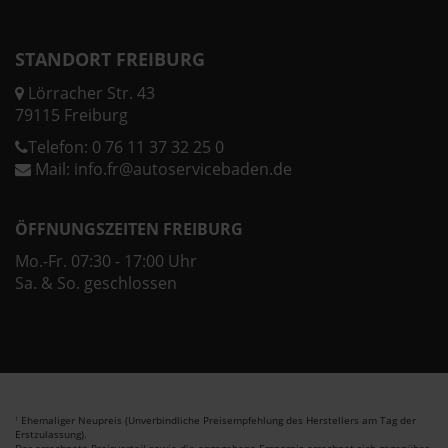
STANDORT FREIBURG
Lörracher Str. 43
79115 Freiburg
Telefon:
0 76 11 37 32 25 0
Mail:
info.fr@autoservicebaden.de
ÖFFNUNGSZEITEN FREIBURG
Mo.-Fr. 07:30 - 17:00 Uhr
Sa. & So. geschlossen
Ehemaliger Neupreis (Unverbindliche Preisempfehlung des Herstellers am Tag der
1
Erstzulassung).