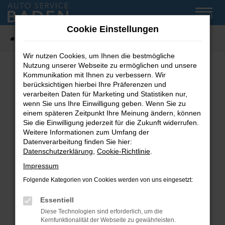
Zum
MENÜ
Hauptinhalt
Cookie Einstellungen
springen
Startseite
Fahrzeug-Showroom
Wir nutzen Cookies, um Ihnen die bestmögliche
Nutzung unserer Webseite zu ermöglichen und unsere
Kommunikation mit Ihnen zu verbessern. Wir
Fehler: Network Error
berücksichtigen hierbei Ihre Präferenzen und
verarbeiten Daten für Marketing und Statistiken nur,
wenn Sie uns Ihre Einwilligung geben. Wenn Sie zu
Beim Laden ist ein Fehler aufgetreten.
einem späteren Zeitpunkt Ihre Meinung ändern, können
Hier sind ein paar Tipps, die dir helfen können:
Sie die Einwilligung jederzeit für die Zukunft widerrufen.
Weitere Informationen zum Umfang der
Überprüfe deine Firewall und deine
Datenverarbeitung finden Sie hier:
Internetverbindung.
Datenschutzerklärung
,
Cookie-Richtlinie
.
Laden andere Webseiten, zum Beispiel deine
Impressum
Suchmaschine?
Folgende Kategorien von Cookies werden von uns eingesetzt:
Prüfe deine Browsererweiterungen.
Manche Erweiterungen, wie Werbeblocker,
Essentiell
können das Laden bestimmter Seiten
Diese Technologien sind erforderlich, um die
verhindern. Funktioniert die Seite in einem
Kernfunktionalität der Webseite zu gewährleisten.