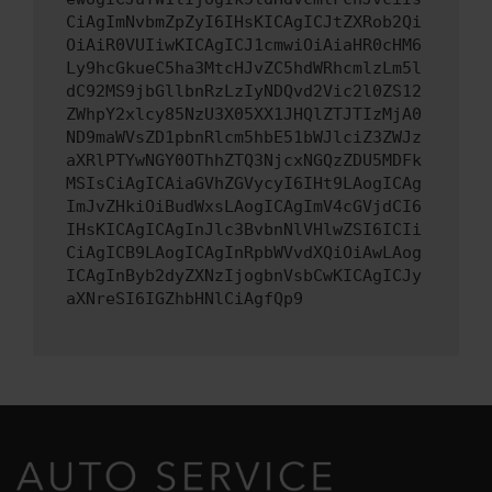
CiAgImNvbmZpZyI6IHsKICAgICJtZXRob2Qi
OiAiR0VUIiwKICAgICJ1cmwiOiAiaHR0cHM6
Ly9hcGkueC5ha3MtcHJvZC5hdWRhcmlzLm5l
dC92MS9jbGllbnRzLzIyNDQvd2Vic2l0ZS12
ZWhpY2xlcy85NzU3X05XX1JHQlZTJTIzMjA0
ND9maWVsZD1pbnRlcm5hbE51bWJlciZ3ZWJz
aXRlPTYwNGY0OThhZTQ3NjcxNGQzZDU5MDFk
MSIsCiAgICAiaGVhZGVycyI6IHt9LAogICAg
ImJvZHkiOiBudWxsLAogICAgImV4cGVjdCI6
IHsKICAgICAgInJlc3BvbnNlVHlwZSI6ICIi
CiAgICB9LAogICAgInRpbWVvdXQiOiAwLAog
ICAgInByb2dyZXNzIjogbnVsbCwKICAgICJy
aXNreSI6IGZhbHNlCiAgfQp9