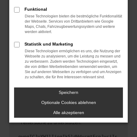
anderen Browser oder in einem privaten
Fenster?
Funktional
Starte dein Gerät neu.
Diese Technologien bieten die bestmögliche Funktionalität
der Webseite. Services von Drittanbietern wie Google
Das kann manchmal helfen, vorübergehende
Maps, Chats, Fahrzeugbewertungssystem und weitere
Probleme zu beheben.
werden aktiviert.
Stelle sicher, dass dein Browser und dein
Statistik und Marketing
Betriebssystem auf dem neuesten Stand
Diese Technologien ermöglichen es uns, die Nutzung der
sind.
Webseite zu analysieren, um die Leistung zu messen und
Veraltete Software birgt nicht nur ein
zu verbessern. Zudem werden Technologien eingesetzt,
Sicherheitsrisiko, sondern kann auch dazu
die von dritten Werbetreibenden verwendet werden, um
führen, dass bestimmte Funktionen nicht mehr
Sie auf anderen Webseiten zu verfolgen und um Anzeigen
zu schalten, die für Ihre Interessen relevant sind.
unterstützt werden.
Wende dich an den Webseitenbetreiber.
Speichern
Wenn du alle oben genannten Schritte versucht
hast, kontaktiere uns bitte. Wir werden
Optionale Cookies ablehnen
versuchen, das Problem zu beheben. Du kannst
Alle akzeptieren
uns diesen Text schicken, um uns bei der
Fehlersuche zu unterstützen:
ewogICJuYW1lIjogIk5ldHdvcmtFcnJvciIs