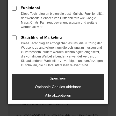
anderen Browser oder in einem privaten
Fenster?
Funktional
Starte dein Gerät neu.
Diese Technologien bieten die bestmögliche Funktionalität
der Webseite. Services von Drittanbietern wie Google
Das kann manchmal helfen, vorübergehende
Maps, Chats, Fahrzeugbewertungssystem und weitere
Probleme zu beheben.
werden aktiviert.
Stelle sicher, dass dein Browser und dein
Statistik und Marketing
Betriebssystem auf dem neuesten Stand
Diese Technologien ermöglichen es uns, die Nutzung der
sind.
Webseite zu analysieren, um die Leistung zu messen und
Veraltete Software birgt nicht nur ein
zu verbessern. Zudem werden Technologien eingesetzt,
Sicherheitsrisiko, sondern kann auch dazu
die von dritten Werbetreibenden verwendet werden, um
führen, dass bestimmte Funktionen nicht mehr
Sie auf anderen Webseiten zu verfolgen und um Anzeigen
zu schalten, die für Ihre Interessen relevant sind.
unterstützt werden.
Wende dich an den Webseitenbetreiber.
Speichern
Wenn du alle oben genannten Schritte versucht
hast, kontaktiere uns bitte. Wir werden
Optionale Cookies ablehnen
versuchen, das Problem zu beheben. Du kannst
Alle akzeptieren
uns diesen Text schicken, um uns bei der
Fehlersuche zu unterstützen:
ewogICJuYW1lIjogIk5ldHdvcmtFcnJvciIs