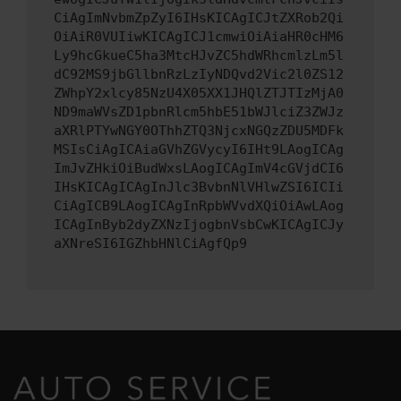
CiAgImNvbmZpZyI6IHsKICAgICJtZXRob2Qi
OiAiR0VUIiwKICAgICJ1cmwiOiAiaHR0cHM6
Ly9hcGkueC5ha3MtcHJvZC5hdWRhcmlzLm5l
dC92MS9jbGllbnRzLzIyNDQvd2Vic2l0ZS12
ZWhpY2xlcy85NzU4X05XX1JHQlZTJTIzMjA0
ND9maWVsZD1pbnRlcm5hbE51bWJlciZ3ZWJz
aXRlPTYwNGY0OThhZTQ3NjcxNGQzZDU5MDFk
MSIsCiAgICAiaGVhZGVycyI6IHt9LAogICAg
ImJvZHkiOiBudWxsLAogICAgImV4cGVjdCI6
IHsKICAgICAgInJlc3BvbnNlVHlwZSI6ICIi
CiAgICB9LAogICAgInRpbWVvdXQiOiAwLAog
ICAgInByb2dyZXNzIjogbnVsbCwKICAgICJy
aXNreSI6IGZhbHNlCiAgfQp9