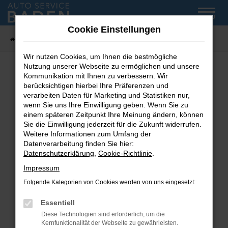
Zum
MENÜ
Hauptinhalt
Cookie Einstellungen
springen
Startseite
Fahrzeug-Showroom
Wir nutzen Cookies, um Ihnen die bestmögliche
Nutzung unserer Webseite zu ermöglichen und unsere
Kommunikation mit Ihnen zu verbessern. Wir
Fehler: Network Error
berücksichtigen hierbei Ihre Präferenzen und
verarbeiten Daten für Marketing und Statistiken nur,
wenn Sie uns Ihre Einwilligung geben. Wenn Sie zu
Beim Laden ist ein Fehler aufgetreten.
einem späteren Zeitpunkt Ihre Meinung ändern, können
Hier sind ein paar Tipps, die dir helfen können:
Sie die Einwilligung jederzeit für die Zukunft widerrufen.
Weitere Informationen zum Umfang der
Überprüfe deine Firewall und deine
Datenverarbeitung finden Sie hier:
Internetverbindung.
Datenschutzerklärung
,
Cookie-Richtlinie
.
Laden andere Webseiten, zum Beispiel deine
Impressum
Suchmaschine?
Folgende Kategorien von Cookies werden von uns eingesetzt:
Prüfe deine Browsererweiterungen.
Manche Erweiterungen, wie Werbeblocker,
Essentiell
können das Laden bestimmter Seiten
Diese Technologien sind erforderlich, um die
verhindern. Funktioniert die Seite in einem
Kernfunktionalität der Webseite zu gewährleisten.