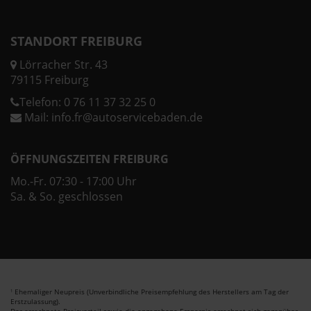
STANDORT FREIBURG
Lörracher Str. 43
79115 Freiburg
Telefon:
0 76 11 37 32 25 0
Mail:
info.fr@autoservicebaden.de
ÖFFNUNGSZEITEN FREIBURG
Mo.-Fr. 07:30 - 17:00 Uhr
Sa. & So. geschlossen
Ehemaliger Neupreis (Unverbindliche Preisempfehlung des Herstellers am Tag der
1
Erstzulassung).