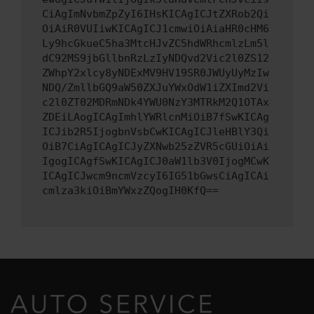
CiAgImNvbmZpZyI6IHsKICAgICJtZXRob2Qi
OiAiR0VUIiwKICAgICJ1cmwiOiAiaHR0cHM6
Ly9hcGkueC5ha3MtcHJvZC5hdWRhcmlzLm5l
dC92MS9jbGllbnRzLzIyNDQvd2Vic2l0ZS12
ZWhpY2xlcy8yNDExMV9HV19SR0JWUyUyMzIw
NDQ/ZmllbGQ9aW50ZXJuYWxOdW1iZXImd2Vi
c2l0ZT02MDRmNDk4YWU0NzY3MTRkM2Q1OTAx
ZDEiLAogICAgImhlYWRlcnMiOiB7fSwKICAg
ICJib2R5IjogbnVsbCwKICAgICJleHBlY3Qi
OiB7CiAgICAgICJyZXNwb25zZVR5cGUiOiAi
IgogICAgfSwKICAgICJ0aW1lb3V0IjogMCwK
ICAgICJwcm9ncmVzcyI6IG51bGwsCiAgICAi
cmlza3kiOiBmYWxzZQogIH0KfQ==