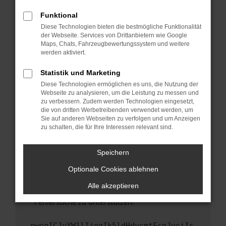
anderen Browser oder in einem privaten
Fenster?
Funktional
Starte dein Gerät neu.
Diese Technologien bieten die bestmögliche Funktionalität
der Webseite. Services von Drittanbietern wie Google
Das kann manchmal helfen, vorübergehende
Maps, Chats, Fahrzeugbewertungssystem und weitere
Probleme zu beheben.
werden aktiviert.
Stelle sicher, dass dein Browser und dein
Statistik und Marketing
Betriebssystem auf dem neuesten Stand
Diese Technologien ermöglichen es uns, die Nutzung der
sind.
Webseite zu analysieren, um die Leistung zu messen und
Veraltete Software birgt nicht nur ein
zu verbessern. Zudem werden Technologien eingesetzt,
Sicherheitsrisiko, sondern kann auch dazu
die von dritten Werbetreibenden verwendet werden, um
führen, dass bestimmte Funktionen nicht mehr
Sie auf anderen Webseiten zu verfolgen und um Anzeigen
zu schalten, die für Ihre Interessen relevant sind.
unterstützt werden.
Wende dich an den Webseitenbetreiber.
Speichern
Wenn du alle oben genannten Schritte versucht
hast, kontaktiere uns bitte. Wir werden
Optionale Cookies ablehnen
versuchen, das Problem zu beheben. Du kannst
Alle akzeptieren
uns diesen Text schicken, um uns bei der
Fehlersuche zu unterstützen:
ewogICJuYW1lIjogIk5ldHdvcmtFcnJvciIs