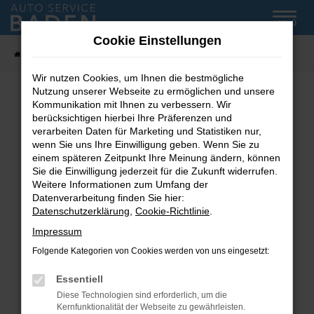
Zum
MENÜ
Hauptinhalt
Cookie Einstellungen
springen
Startseite
Fahrzeug-Showroom
Wir nutzen Cookies, um Ihnen die bestmögliche
Nutzung unserer Webseite zu ermöglichen und unsere
Kommunikation mit Ihnen zu verbessern. Wir
Fehler: Network Error
berücksichtigen hierbei Ihre Präferenzen und
verarbeiten Daten für Marketing und Statistiken nur,
wenn Sie uns Ihre Einwilligung geben. Wenn Sie zu
Beim Laden ist ein Fehler aufgetreten.
einem späteren Zeitpunkt Ihre Meinung ändern, können
Hier sind ein paar Tipps, die dir helfen können:
Sie die Einwilligung jederzeit für die Zukunft widerrufen.
Weitere Informationen zum Umfang der
Überprüfe deine Firewall und deine
Datenverarbeitung finden Sie hier:
Internetverbindung.
Datenschutzerklärung
,
Cookie-Richtlinie
.
Laden andere Webseiten, zum Beispiel deine
Impressum
Suchmaschine?
Folgende Kategorien von Cookies werden von uns eingesetzt:
Prüfe deine Browsererweiterungen.
Manche Erweiterungen, wie Werbeblocker,
Essentiell
können das Laden bestimmter Seiten
Diese Technologien sind erforderlich, um die
verhindern. Funktioniert die Seite in einem
Kernfunktionalität der Webseite zu gewährleisten.