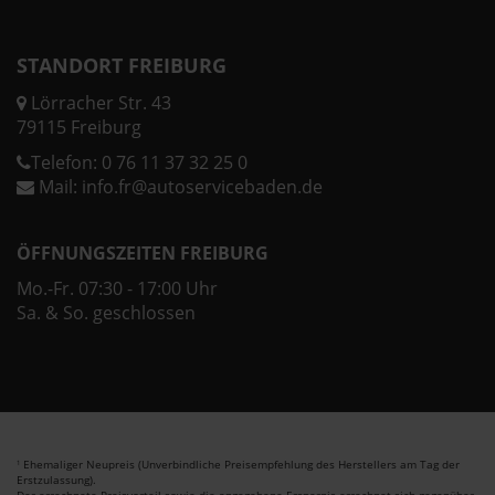
STANDORT FREIBURG
Lörracher Str. 43
79115 Freiburg
Telefon:
0 76 11 37 32 25 0
Mail:
info.fr@autoservicebaden.de
ÖFFNUNGSZEITEN FREIBURG
Mo.-Fr. 07:30 - 17:00 Uhr
Sa. & So. geschlossen
Ehemaliger Neupreis (Unverbindliche Preisempfehlung des Herstellers am Tag der
1
Erstzulassung).