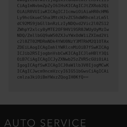
CiAgImNvbmZpZyI6IHsKICAgICJtZXRob2Qi
OiAiR0VUIiwKICAgICJ1cmwiOiAiaHR0cHM6
Ly9hcGkueC5ha3MtcHJvZC5hdWRhcmlzLm5l
dC92MS9jbGllbnRzLzIyNDQvd2Vic2l0ZS12
ZWhpY2xlcy8yMTE2OF9HV19SR0JWUyUyMzIw
NDQ/ZmllbGQ9aW50ZXJuYWxOdW1iZXImd2Vi
c2l0ZT02MDRmNDk4YWU0NzY3MTRkM2Q1OTAx
ZDEiLAogICAgImhlYWRlcnMiOiB7fSwKICAg
ICJib2R5IjogbnVsbCwKICAgICJleHBlY3Qi
OiB7CiAgICAgICJyZXNwb25zZVR5cGUiOiAi
IgogICAgfSwKICAgICJ0aW1lb3V0IjogMCwK
ICAgICJwcm9ncmVzcyI6IG51bGwsCiAgICAi
cmlza3kiOiBmYWxzZQogIH0KfQ==