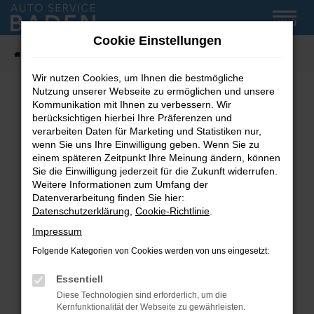
Zum
MENÜ
Hauptinhalt
Cookie Einstellungen
springen
Startseite
Fahrzeug-Showroom
Wir nutzen Cookies, um Ihnen die bestmögliche
Nutzung unserer Webseite zu ermöglichen und unsere
Kommunikation mit Ihnen zu verbessern. Wir
Fehler: Network Error
berücksichtigen hierbei Ihre Präferenzen und
verarbeiten Daten für Marketing und Statistiken nur,
wenn Sie uns Ihre Einwilligung geben. Wenn Sie zu
Beim Laden ist ein Fehler aufgetreten.
einem späteren Zeitpunkt Ihre Meinung ändern, können
Hier sind ein paar Tipps, die dir helfen können:
Sie die Einwilligung jederzeit für die Zukunft widerrufen.
Weitere Informationen zum Umfang der
Überprüfe deine Firewall und deine
Datenverarbeitung finden Sie hier:
Internetverbindung.
Datenschutzerklärung
,
Cookie-Richtlinie
.
Laden andere Webseiten, zum Beispiel deine
Impressum
Suchmaschine?
Folgende Kategorien von Cookies werden von uns eingesetzt:
Prüfe deine Browsererweiterungen.
Manche Erweiterungen, wie Werbeblocker,
Essentiell
können das Laden bestimmter Seiten
Diese Technologien sind erforderlich, um die
verhindern. Funktioniert die Seite in einem
Kernfunktionalität der Webseite zu gewährleisten.