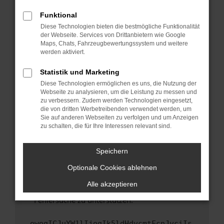
anderen Browser oder in einem privaten
Fenster?
Funktional
Starte dein Gerät neu.
Diese Technologien bieten die bestmögliche Funktionalität
der Webseite. Services von Drittanbietern wie Google
Das kann manchmal helfen, vorübergehende
Maps, Chats, Fahrzeugbewertungssystem und weitere
Probleme zu beheben.
werden aktiviert.
Stelle sicher, dass dein Browser und dein
Statistik und Marketing
Betriebssystem auf dem neuesten Stand
Diese Technologien ermöglichen es uns, die Nutzung der
sind.
Webseite zu analysieren, um die Leistung zu messen und
Veraltete Software birgt nicht nur ein
zu verbessern. Zudem werden Technologien eingesetzt,
Sicherheitsrisiko, sondern kann auch dazu
die von dritten Werbetreibenden verwendet werden, um
führen, dass bestimmte Funktionen nicht mehr
Sie auf anderen Webseiten zu verfolgen und um Anzeigen
zu schalten, die für Ihre Interessen relevant sind.
unterstützt werden.
Wende dich an den Webseitenbetreiber.
Speichern
Wenn du alle oben genannten Schritte versucht
hast, kontaktiere uns bitte. Wir werden
Optionale Cookies ablehnen
versuchen, das Problem zu beheben. Du kannst
Alle akzeptieren
uns diesen Text schicken, um uns bei der
Fehlersuche zu unterstützen:
ewogICJuYW1lIjogIk5ldHdvcmtFcnJvciIs