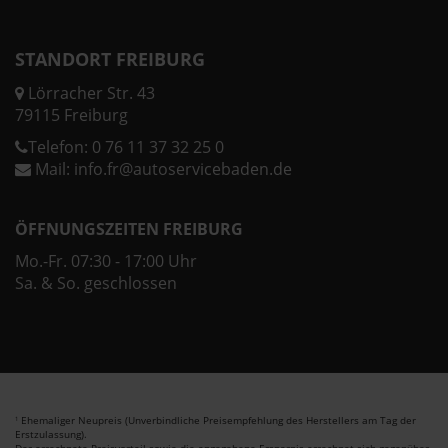
STANDORT FREIBURG
Lörracher Str. 43
79115 Freiburg
Telefon:
0 76 11 37 32 25 0
Mail:
info.fr@autoservicebaden.de
ÖFFNUNGSZEITEN FREIBURG
Mo.-Fr. 07:30 - 17:00 Uhr
Sa. & So. geschlossen
Ehemaliger Neupreis (Unverbindliche Preisempfehlung des Herstellers am Tag der
1
Erstzulassung).