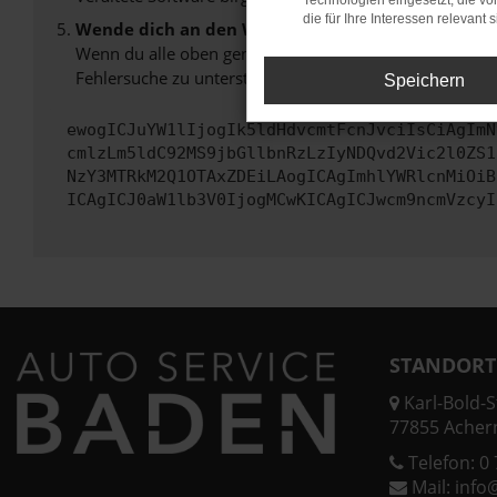
Technologien eingesetzt, die v
die für Ihre Interessen relevant s
Wende dich an den Webseitenbetreiber.
Wenn du alle oben genannten Schritte versucht hast, k
Fehlersuche zu unterstützen:
Speichern
ewogICJuYW1lIjogIk5ldHdvcmtFcnJvciIsCiAgImN
cmlzLm5ldC92MS9jbGllbnRzLzIyNDQvd2Vic2l0ZS1
NzY3MTRkM2Q1OTAxZDEiLAogICAgImhlYWRlcnMiOiB
ICAgICJ0aW1lb3V0IjogMCwKICAgICJwcm9ncmVzcyI
STANDORT
Karl-Bold-St
77855 Acher
Telefon:
0 
Mail:
info