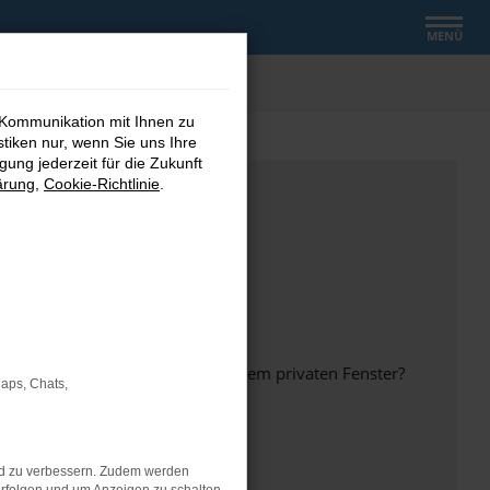
MENÜ
 Kommunikation mit Ihnen zu
stiken nur, wenn Sie uns Ihre
ung jederzeit für die Zukunft
ärung
,
Cookie-Richtlinie
.
inem anderen Browser oder in einem privaten Fenster?
Maps, Chats,
nd zu verbessern. Zudem werden
ht mehr unterstützt werden.