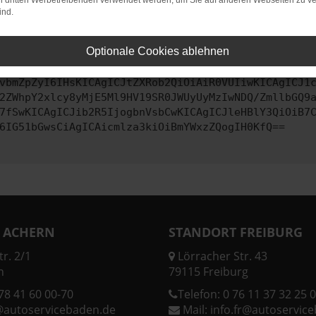
on dritten Werbetreibenden verwendet werden, um Sie auf anderen Webseiten zu ve
ind.
ontaktiere uns bitte. Wir werden versuchen, das Problem zu behe
Optionale Cookies ablehnen
vbmZpZyI6IHsKICAgICJtZXRob2QiOiAiR0VUIiwKICAgICJ1
2ZWhpY2xlcy8yMjE5Ml9HV19SR0JWUyUyMzIwNDQ/ZmllbGQ9
7fSwKICAgICJib2R5IjogbnVsbCwKICAgICJleHBlY3QiOiB7
6IG51bGwsCiAgICAicmlza3kiOiBmYWxzZQogIH0KfQ==
 ACHERN
STANDORT FREIBURG
r. 2/1
Lörracher Str. 43
n
79115 Freiburg
78 41 60 00-70
Telefon:
0 76 11 37 32 25 0
@autoservicebaden.de
Mail:
info.fr@autoservic