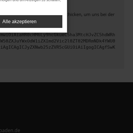
rfolgen und um Anzeigen zu schalten,
ben. Du kannst uns diesen Text schicken, um uns bei der
Alle akzeptieren
cmwiOiAiaHR0cHM6Ly9hcGkueC5ha3MtcHJvZC5hdWRh
aW50ZXJuYWxOdW1iZXImd2Vic2l0ZT02MDRmNDk4YWU0
CiAgICAgICJyZXNwb25zZVR5cGUiOiAiIgogICAgfSwK
ebaden.de