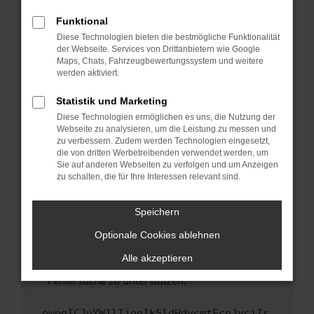
anderen Browser oder in einem privaten
Fenster?
Funktional
Starte dein Gerät neu.
Diese Technologien bieten die bestmögliche Funktionalität
der Webseite. Services von Drittanbietern wie Google
Das kann manchmal helfen, vorübergehende
Maps, Chats, Fahrzeugbewertungssystem und weitere
Probleme zu beheben.
werden aktiviert.
Stelle sicher, dass dein Browser und dein
Statistik und Marketing
Betriebssystem auf dem neuesten Stand
Diese Technologien ermöglichen es uns, die Nutzung der
sind.
Webseite zu analysieren, um die Leistung zu messen und
Veraltete Software birgt nicht nur ein
zu verbessern. Zudem werden Technologien eingesetzt,
Sicherheitsrisiko, sondern kann auch dazu
die von dritten Werbetreibenden verwendet werden, um
führen, dass bestimmte Funktionen nicht mehr
Sie auf anderen Webseiten zu verfolgen und um Anzeigen
zu schalten, die für Ihre Interessen relevant sind.
unterstützt werden.
Wende dich an den Webseitenbetreiber.
Speichern
Wenn du alle oben genannten Schritte versucht
hast, kontaktiere uns bitte. Wir werden
Optionale Cookies ablehnen
versuchen, das Problem zu beheben. Du kannst
Alle akzeptieren
uns diesen Text schicken, um uns bei der
Fehlersuche zu unterstützen:
ewogICJuYW1lIjogIk5ldHdvcmtFcnJvciIs