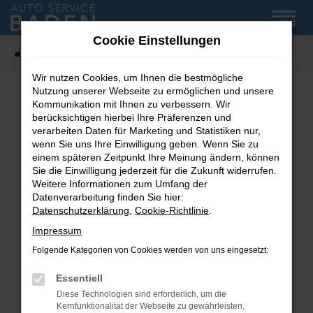
Zum
MENÜ
Hauptinhalt
Cookie Einstellungen
springen
Startseite
Fahrzeug-Showroom
Wir nutzen Cookies, um Ihnen die bestmögliche
Nutzung unserer Webseite zu ermöglichen und unsere
Kommunikation mit Ihnen zu verbessern. Wir
Fehler: Network Error
berücksichtigen hierbei Ihre Präferenzen und
verarbeiten Daten für Marketing und Statistiken nur,
wenn Sie uns Ihre Einwilligung geben. Wenn Sie zu
Beim Laden ist ein Fehler aufgetreten.
einem späteren Zeitpunkt Ihre Meinung ändern, können
Hier sind ein paar Tipps, die dir helfen können:
Sie die Einwilligung jederzeit für die Zukunft widerrufen.
Weitere Informationen zum Umfang der
Überprüfe deine Firewall und deine
Datenverarbeitung finden Sie hier:
Internetverbindung.
Datenschutzerklärung
,
Cookie-Richtlinie
.
Laden andere Webseiten, zum Beispiel deine
Impressum
Suchmaschine?
Folgende Kategorien von Cookies werden von uns eingesetzt:
Prüfe deine Browsererweiterungen.
Manche Erweiterungen, wie Werbeblocker,
Essentiell
können das Laden bestimmter Seiten
Diese Technologien sind erforderlich, um die
verhindern. Funktioniert die Seite in einem
Kernfunktionalität der Webseite zu gewährleisten.