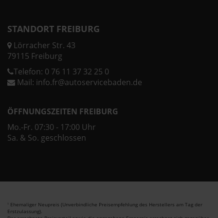
STANDORT FREIBURG
Lörracher Str. 43
79115 Freiburg
Telefon:
0 76 11 37 32 25 0
Mail:
info.fr@autoservicebaden.de
ÖFFNUNGSZEITEN FREIBURG
Mo.-Fr. 07:30 - 17:00 Uhr
Sa. & So. geschlossen
Ehemaliger Neupreis (Unverbindliche Preisempfehlung des Herstellers am Tag der
1
Erstzulassung).