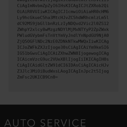
CiAgImNvbmZpZyI6IHsKICAgICJtZXRob2Qi
OiAiR0VUIiwKICAgICJ1cmwiOiAiaHR0cHM6
Ly9hcGkueC5ha3MtcHJvZC5hdWRhcmlzLm5l
dC92MS9jbGllbnRzLzIyNDQvd2Vic2l0ZS12
ZWhpY2xlcy8wMzgzNDYlMjMxNTYyP2ZpZWxk
PWludGVybmFsTnVtYmVyJndlYnNpdGU9NjA0
ZjQ5OGFlNDc2NzE0ZDNkNTkwMWQxIiwKICAg
ICJoZWFkZXJzIjoge30sCiAgICAiYm9keSI6
IG51bGwsCiAgICAiZXhwZWN0IjogewogICAg
ICAicmVzcG9uc2VUeXBlIjogIiIKICAgIH0s
CiAgICAidGltZW91dCI6IDAsCiAgICAicHJv
Z3Jlc3MiOiBudWxsLAogICAgInJpc2t5Ijog
ZmFsc2UKICB9Cn0=