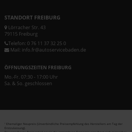
STANDORT FREIBURG
Lörracher Str. 43
79115 Freiburg
Telefon:
0 76 11 37 32 25 0
Mail:
info.fr@autoservicebaden.de
ÖFFNUNGSZEITEN FREIBURG
Mo.-Fr. 07:30 - 17:00 Uhr
Sa. & So. geschlossen
Ehemaliger Neupreis (Unverbindliche Preisempfehlung des Herstellers am Tag der
1
Erstzulassung).