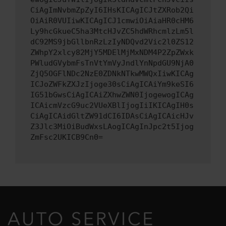
CiAgImNvbmZpZyI6IHsKICAgICJtZXRob2Qi
OiAiR0VUIiwKICAgICJ1cmwiOiAiaHR0cHM6
Ly9hcGkueC5ha3MtcHJvZC5hdWRhcmlzLm5l
dC92MS9jbGllbnRzLzIyNDQvd2Vic2l0ZS12
ZWhpY2xlcy82MjY5MDElMjMxNDM4P2ZpZWxk
PWludGVybmFsTnVtYmVyJndlYnNpdGU9NjA0
ZjQ5OGFlNDc2NzE0ZDNkNTkwMWQxIiwKICAg
ICJoZWFkZXJzIjoge30sCiAgICAiYm9keSI6
IG51bGwsCiAgICAiZXhwZWN0IjogewogICAg
ICAicmVzcG9uc2VUeXBlIjogIiIKICAgIH0s
CiAgICAidGltZW91dCI6IDAsCiAgICAicHJv
Z3Jlc3MiOiBudWxsLAogICAgInJpc2t5Ijog
ZmFsc2UKICB9Cn0=