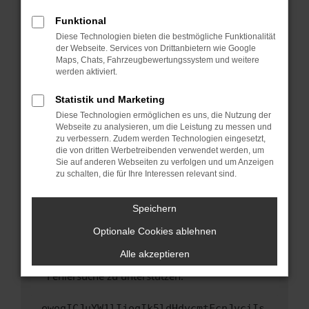
anderen Browser oder in einem privaten
Fenster?
Funktional
Starte dein Gerät neu.
Diese Technologien bieten die bestmögliche Funktionalität
der Webseite. Services von Drittanbietern wie Google
Das kann manchmal helfen, vorübergehende
Maps, Chats, Fahrzeugbewertungssystem und weitere
Probleme zu beheben.
werden aktiviert.
Stelle sicher, dass dein Browser und dein
Statistik und Marketing
Betriebssystem auf dem neuesten Stand
Diese Technologien ermöglichen es uns, die Nutzung der
sind.
Webseite zu analysieren, um die Leistung zu messen und
Veraltete Software birgt nicht nur ein
zu verbessern. Zudem werden Technologien eingesetzt,
Sicherheitsrisiko, sondern kann auch dazu
die von dritten Werbetreibenden verwendet werden, um
führen, dass bestimmte Funktionen nicht mehr
Sie auf anderen Webseiten zu verfolgen und um Anzeigen
zu schalten, die für Ihre Interessen relevant sind.
unterstützt werden.
Wende dich an den Webseitenbetreiber.
Speichern
Wenn du alle oben genannten Schritte versucht
hast, kontaktiere uns bitte. Wir werden
Optionale Cookies ablehnen
versuchen, das Problem zu beheben. Du kannst
Alle akzeptieren
uns diesen Text schicken, um uns bei der
Fehlersuche zu unterstützen:
ewogICJuYW1lIjogIk5ldHdvcmtFcnJvciIs