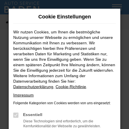
Zum
MENÜ
Hauptinhalt
Cookie Einstellungen
springen
Startseite
Fahrzeug-Showroom
Wir nutzen Cookies, um Ihnen die bestmögliche
Nutzung unserer Webseite zu ermöglichen und unsere
Kommunikation mit Ihnen zu verbessern. Wir
Fehler: Network Error
berücksichtigen hierbei Ihre Präferenzen und
verarbeiten Daten für Marketing und Statistiken nur,
wenn Sie uns Ihre Einwilligung geben. Wenn Sie zu
Beim Laden ist ein Fehler aufgetreten.
einem späteren Zeitpunkt Ihre Meinung ändern, können
Hier sind ein paar Tipps, die dir helfen können:
Sie die Einwilligung jederzeit für die Zukunft widerrufen.
Weitere Informationen zum Umfang der
Überprüfe deine Firewall und deine
Datenverarbeitung finden Sie hier:
Internetverbindung.
Datenschutzerklärung
,
Cookie-Richtlinie
.
Laden andere Webseiten, zum Beispiel deine
Impressum
Suchmaschine?
Folgende Kategorien von Cookies werden von uns eingesetzt:
Prüfe deine Browsererweiterungen.
Manche Erweiterungen, wie Werbeblocker,
Essentiell
können das Laden bestimmter Seiten
Diese Technologien sind erforderlich, um die
verhindern. Funktioniert die Seite in einem
Kernfunktionalität der Webseite zu gewährleisten.