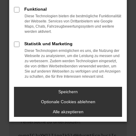
anderen Browser oder in einem privaten
Fenster?
Funktional
Starte dein Gerät neu.
Diese Technologien bieten die bestmögliche Funktionalität
der Webseite. Services von Drittanbietern wie Google
Das kann manchmal helfen, vorübergehende
Maps, Chats, Fahrzeugbewertungssystem und weitere
Probleme zu beheben.
werden aktiviert.
Stelle sicher, dass dein Browser und dein
Statistik und Marketing
Betriebssystem auf dem neuesten Stand
Diese Technologien ermöglichen es uns, die Nutzung der
sind.
Webseite zu analysieren, um die Leistung zu messen und
Veraltete Software birgt nicht nur ein
zu verbessern. Zudem werden Technologien eingesetzt,
Sicherheitsrisiko, sondern kann auch dazu
die von dritten Werbetreibenden verwendet werden, um
führen, dass bestimmte Funktionen nicht mehr
Sie auf anderen Webseiten zu verfolgen und um Anzeigen
zu schalten, die für Ihre Interessen relevant sind.
unterstützt werden.
Wende dich an den Webseitenbetreiber.
Speichern
Wenn du alle oben genannten Schritte versucht
hast, kontaktiere uns bitte. Wir werden
Optionale Cookies ablehnen
versuchen, das Problem zu beheben. Du kannst
Alle akzeptieren
uns diesen Text schicken, um uns bei der
Fehlersuche zu unterstützen:
ewogICJuYW1lIjogIk5ldHdvcmtFcnJvciIs