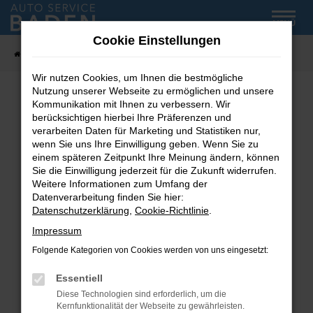
Zum
MENÜ
Hauptinhalt
Cookie Einstellungen
springen
Startseite
Fahrzeug-Showroom
Wir nutzen Cookies, um Ihnen die bestmögliche
Nutzung unserer Webseite zu ermöglichen und unsere
Kommunikation mit Ihnen zu verbessern. Wir
Fehler: Network Error
berücksichtigen hierbei Ihre Präferenzen und
verarbeiten Daten für Marketing und Statistiken nur,
wenn Sie uns Ihre Einwilligung geben. Wenn Sie zu
Beim Laden ist ein Fehler aufgetreten.
einem späteren Zeitpunkt Ihre Meinung ändern, können
Hier sind ein paar Tipps, die dir helfen können:
Sie die Einwilligung jederzeit für die Zukunft widerrufen.
Weitere Informationen zum Umfang der
Überprüfe deine Firewall und deine
Datenverarbeitung finden Sie hier:
Internetverbindung.
Datenschutzerklärung
,
Cookie-Richtlinie
.
Laden andere Webseiten, zum Beispiel deine
Impressum
Suchmaschine?
Folgende Kategorien von Cookies werden von uns eingesetzt:
Prüfe deine Browsererweiterungen.
Manche Erweiterungen, wie Werbeblocker,
Essentiell
können das Laden bestimmter Seiten
Diese Technologien sind erforderlich, um die
verhindern. Funktioniert die Seite in einem
Kernfunktionalität der Webseite zu gewährleisten.