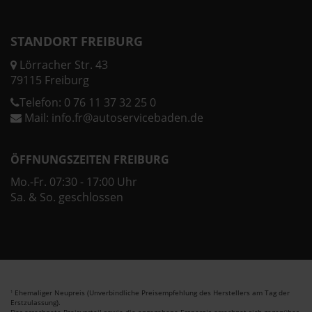
STANDORT FREIBURG
Lörracher Str. 43
79115 Freiburg
Telefon:
0 76 11 37 32 25 0
Mail:
info.fr@autoservicebaden.de
ÖFFNUNGSZEITEN FREIBURG
Mo.-Fr. 07:30 - 17:00 Uhr
Sa. & So. geschlossen
Ehemaliger Neupreis (Unverbindliche Preisempfehlung des Herstellers am Tag der
1
Erstzulassung).