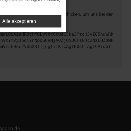
rfolgen und um Anzeigen zu schalten,
ben. Du kannst uns diesen Text schicken, um uns bei der
Alle akzeptieren
cmwiOiAiaHR0cHM6Ly9hcGkueC5ha3MtcHJvZC5hdWRh
TnVtYmVyJndlYnNpdGU9NjA0ZjQ5OGFlNDc2NzE0ZDNk
cmVzcG9uc2VUeXBlIjogIiIKICAgIH0sCiAgICAidGlt
ebaden.de