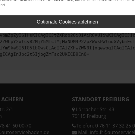
on dritten Werbetreibenden verwendet werden, um Sie auf anderen Webseiten zu ve
ind.
ontaktiere uns bitte. Wir werden versuchen, das Problem zu behe
Optionale Cookies ablehnen
vbmZpZyI6IHsKICAgICJtZXRob2QiOiAiR0VUIiwKICAgICJ1
2ZWhpY2xlcy82MjY5MTclMjMxNDM4P2ZpZWxkPWludGVybmFs
iYm9keSI6IG51bGwsCiAgICAiZXhwZWN0IjogewogICAgICAi
gICAgInJpc2t5IjogZmFsc2UKICB9Cn0=
 ACHERN
STANDORT FREIBURG
r. 2/1
Lörracher Str. 43
n
79115 Freiburg
78 41 60 00-70
Telefon:
0 76 11 37 32 25 0
@autoservicebaden.de
Mail:
info.fr@autoservic