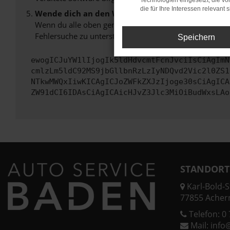
Technologien eingesetzt, die v
die für Ihre Interessen relevant s
Wende dich an den Webseitenbetreiber.
Wenn du alle oben genannten Schritte versucht hast, k
Fehlersuche zu unterstützen:
Speichern
ewogICJuYW1lIjogIk5ldHdvcmtFcnJvciIsCiAgImN
cmlzLm5ldC92MS9jbGllbnRzLzIyNDQvd2Vic2l0ZS1
NTkwMWQxIiwKICAgICJoZWFkZXJzIjoge30sCiAgICA
ZW91dCI6IDAsCiAgICAicHJvZ3Jlc3MiOiBudWxsLAo
STANDORT
Karl-Bold-St
77855 Acher
Telefon:
0 
Mail:
info