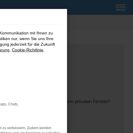
MENÜ
 Kommunikation mit Ihnen zu
stiken nur, wenn Sie uns Ihre
ung jederzeit für die Zukunft
ärung
,
Cookie-Richtlinie
.
inem anderen Browser oder in einem privaten Fenster?
Maps, Chats,
nd zu verbessern. Zudem werden
ht mehr unterstützt werden.