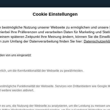
Cookie Einstellungen
ie bestmögliche Nutzung unserer Webseite zu ermöglichen und unsere
hierbei Ihre Präferenzen und verarbeiten Daten für Marketing und Stati
einem späteren Zeitpunkt Ihre Meinung ändern, können Sie die Einwillig
en zum Umfang der Datenverarbeitung finden Sie hier:
Datenschutzerkl
en von uns eingesetzt:
indung.
hine?
rlich, um die Kernfunktionalität der Webseite zu gewährleisten.
aden bestimmter Seiten verhindern. Funktioniert die Seite in e
estmögliche Funktionalität der Webseite. Services von Drittanbietern wie Google 
eitere werden aktiviert.
 zu beheben.
bssystem auf dem neuesten Stand sind.
 es uns, die Nutzung der Webseite zu analysieren, um die Leistung zu messen u
ko, sondern kann auch dazu führen, dass bestimmte Funktionen nic