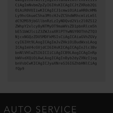
CiAgImNvbmZpZyI6IHsKICAgICJtZXRob2Qi
OiAiR0VUIiwKICAgICJ1cmwiOiAiaHR0cHM6
Ly9hcGkueC5ha3MtcHJvZC5hdWRhcmlzLm5l
dC92MS9jbGllbnRzLzIyNDQvd2Vic2l0ZS12
ZWhpY2xlcy8yNTMyOT9maWVsZD1pbnRlcm5h
bE51bWJlciZ3ZWJzaXRlPTYwNGY0OThhZTQ3
NjcxNGQzZDU5MDFkMSIsCiAgICAiaGVhZGVy
cyI6IHt9LAogICAgImJvZHkiOiBudWxsLAog
ICAgImV4cGVjdCI6IHsKICAgICAgInJlc3Bv
bnNlVHlwZSI6ICIiCiAgICB9LAogICAgInRp
bWVvdXQiOiAwLAogICAgInByb2dyZXNzIjog
bnVsbCwKICAgICJyaXNreSI6IGZhbHNlCiAg
fQp9