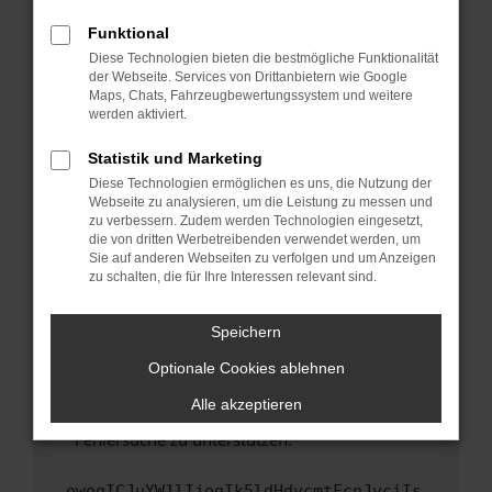
anderen Browser oder in einem privaten
Fenster?
Funktional
Starte dein Gerät neu.
Diese Technologien bieten die bestmögliche Funktionalität
der Webseite. Services von Drittanbietern wie Google
Das kann manchmal helfen, vorübergehende
Maps, Chats, Fahrzeugbewertungssystem und weitere
Probleme zu beheben.
werden aktiviert.
Stelle sicher, dass dein Browser und dein
Statistik und Marketing
Betriebssystem auf dem neuesten Stand
Diese Technologien ermöglichen es uns, die Nutzung der
sind.
Webseite zu analysieren, um die Leistung zu messen und
Veraltete Software birgt nicht nur ein
zu verbessern. Zudem werden Technologien eingesetzt,
Sicherheitsrisiko, sondern kann auch dazu
die von dritten Werbetreibenden verwendet werden, um
führen, dass bestimmte Funktionen nicht mehr
Sie auf anderen Webseiten zu verfolgen und um Anzeigen
zu schalten, die für Ihre Interessen relevant sind.
unterstützt werden.
Wende dich an den Webseitenbetreiber.
Speichern
Wenn du alle oben genannten Schritte versucht
hast, kontaktiere uns bitte. Wir werden
Optionale Cookies ablehnen
versuchen, das Problem zu beheben. Du kannst
Alle akzeptieren
uns diesen Text schicken, um uns bei der
Fehlersuche zu unterstützen:
ewogICJuYW1lIjogIk5ldHdvcmtFcnJvciIs