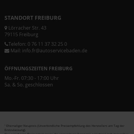
STANDORT FREIBURG
Lörracher Str. 43
79115 Freiburg
Telefon:
0 76 11 37 32 25 0
Mail:
info.fr@autoservicebaden.de
ÖFFNUNGSZEITEN FREIBURG
Mo.-Fr. 07:30 - 17:00 Uhr
Sa. & So. geschlossen
Ehemaliger Neupreis (Unverbindliche Preisempfehlung des Herstellers am Tag der
1
Erstzulassung).