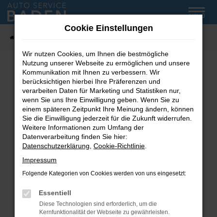
Zum
MENÜ
Hauptinhalt
Cookie Einstellungen
springen
Startseite
Fahrzeug-Showroom
Wir nutzen Cookies, um Ihnen die bestmögliche
Nutzung unserer Webseite zu ermöglichen und unsere
Kommunikation mit Ihnen zu verbessern. Wir
Fehler: Network Error
berücksichtigen hierbei Ihre Präferenzen und
verarbeiten Daten für Marketing und Statistiken nur,
wenn Sie uns Ihre Einwilligung geben. Wenn Sie zu
Beim Laden ist ein Fehler aufgetreten.
einem späteren Zeitpunkt Ihre Meinung ändern, können
Hier sind ein paar Tipps, die dir helfen können:
Sie die Einwilligung jederzeit für die Zukunft widerrufen.
Weitere Informationen zum Umfang der
Überprüfe deine Firewall und deine
Datenverarbeitung finden Sie hier:
Internetverbindung.
Datenschutzerklärung
,
Cookie-Richtlinie
.
Laden andere Webseiten, zum Beispiel deine
Impressum
Suchmaschine?
Folgende Kategorien von Cookies werden von uns eingesetzt:
Prüfe deine Browsererweiterungen.
Manche Erweiterungen, wie Werbeblocker,
Essentiell
können das Laden bestimmter Seiten
Diese Technologien sind erforderlich, um die
verhindern. Funktioniert die Seite in einem
Kernfunktionalität der Webseite zu gewährleisten.