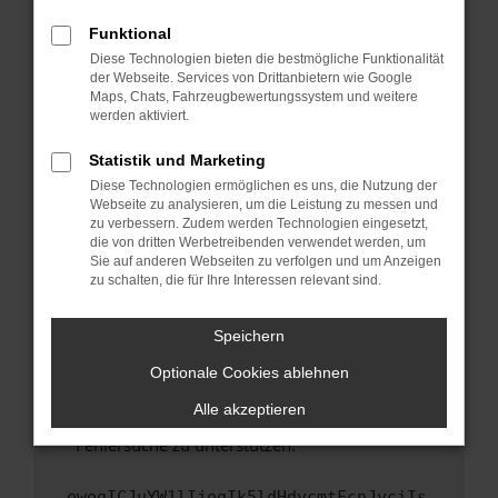
anderen Browser oder in einem privaten
Fenster?
Funktional
Starte dein Gerät neu.
Diese Technologien bieten die bestmögliche Funktionalität
der Webseite. Services von Drittanbietern wie Google
Das kann manchmal helfen, vorübergehende
Maps, Chats, Fahrzeugbewertungssystem und weitere
Probleme zu beheben.
werden aktiviert.
Stelle sicher, dass dein Browser und dein
Statistik und Marketing
Betriebssystem auf dem neuesten Stand
Diese Technologien ermöglichen es uns, die Nutzung der
sind.
Webseite zu analysieren, um die Leistung zu messen und
Veraltete Software birgt nicht nur ein
zu verbessern. Zudem werden Technologien eingesetzt,
Sicherheitsrisiko, sondern kann auch dazu
die von dritten Werbetreibenden verwendet werden, um
führen, dass bestimmte Funktionen nicht mehr
Sie auf anderen Webseiten zu verfolgen und um Anzeigen
zu schalten, die für Ihre Interessen relevant sind.
unterstützt werden.
Wende dich an den Webseitenbetreiber.
Speichern
Wenn du alle oben genannten Schritte versucht
hast, kontaktiere uns bitte. Wir werden
Optionale Cookies ablehnen
versuchen, das Problem zu beheben. Du kannst
Alle akzeptieren
uns diesen Text schicken, um uns bei der
Fehlersuche zu unterstützen:
ewogICJuYW1lIjogIk5ldHdvcmtFcnJvciIs