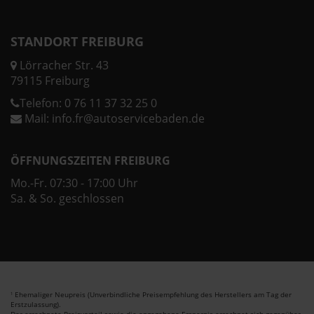
STANDORT FREIBURG
Lörracher Str. 43
79115 Freiburg
Telefon:
0 76 11 37 32 25 0
Mail:
info.fr@autoservicebaden.de
ÖFFNUNGSZEITEN FREIBURG
Mo.-Fr. 07:30 - 17:00 Uhr
Sa. & So. geschlossen
Ehemaliger Neupreis (Unverbindliche Preisempfehlung des Herstellers am Tag der
1
Erstzulassung).