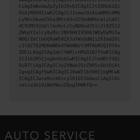
CiAgImNvbmZpZyI6IHsKICAgICJtZXRob2Qi
OiAiR0VUIiwKICAgICJ1cmwiOiAiaHR0cHM6
Ly9hcGkueC5ha3MtcHJvZC5hdWRhcmlzLm5l
dC92MS9jbGllbnRzLzIyNDQvd2Vic2l0ZS12
ZWhpY2xlcy8yMzc2NV9HV19SR0JWUyUyMzIw
NDQ/ZmllbGQ9aW50ZXJuYWxOdW1iZXImd2Vi
c2l0ZT02MDRmNDk4YWU0NzY3MTRkM2Q1OTAx
ZDEiLAogICAgImhlYWRlcnMiOiB7fSwKICAg
ICJib2R5IjogbnVsbCwKICAgICJleHBlY3Qi
OiB7CiAgICAgICJyZXNwb25zZVR5cGUiOiAi
IgogICAgfSwKICAgICJ0aW1lb3V0IjogMCwK
ICAgICJwcm9ncmVzcyI6IG51bGwsCiAgICAi
cmlza3kiOiBmYWxzZQogIH0KfQ==