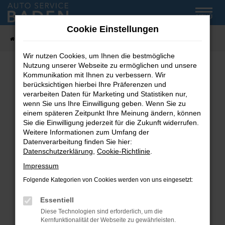
Zum
MENÜ
Hauptinhalt
Cookie Einstellungen
springen
Startseite
Fahrzeug-Showroom
Wir nutzen Cookies, um Ihnen die bestmögliche
Nutzung unserer Webseite zu ermöglichen und unsere
Kommunikation mit Ihnen zu verbessern. Wir
Fehler: Network Error
berücksichtigen hierbei Ihre Präferenzen und
verarbeiten Daten für Marketing und Statistiken nur,
wenn Sie uns Ihre Einwilligung geben. Wenn Sie zu
Beim Laden ist ein Fehler aufgetreten.
einem späteren Zeitpunkt Ihre Meinung ändern, können
Hier sind ein paar Tipps, die dir helfen können:
Sie die Einwilligung jederzeit für die Zukunft widerrufen.
Weitere Informationen zum Umfang der
Überprüfe deine Firewall und deine
Datenverarbeitung finden Sie hier:
Internetverbindung.
Datenschutzerklärung
,
Cookie-Richtlinie
.
Laden andere Webseiten, zum Beispiel deine
Impressum
Suchmaschine?
Folgende Kategorien von Cookies werden von uns eingesetzt:
Prüfe deine Browsererweiterungen.
Manche Erweiterungen, wie Werbeblocker,
Essentiell
können das Laden bestimmter Seiten
Diese Technologien sind erforderlich, um die
verhindern. Funktioniert die Seite in einem
Kernfunktionalität der Webseite zu gewährleisten.