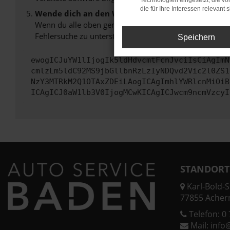
Technologien eingesetzt, die v
die für Ihre Interessen relevant s
Wende dich an den Webseitenbetreiber.
Wenn du alle oben genannten Schritte versucht hast, k
Fehlersuche zu unterstützen:
Speichern
ewogICJuYW1lIjogIk5ldHdvcmtFcnJvciIsCiAgImN
cmlzLm5ldC92MS9jbGllbnRzLzIyNDQvd2Vic2l0ZS1
NzY3MTRkM2Q1OTAxZDEiLAogICAgImhlYWRlcnMiOiB
ICAgICJ0aW1lb3V0IjogMCwKICAgICJwcm9ncmVzcyI
STANDORT
Karl-Bold-St
77855 Acher
Telefon:
0 
Mail:
info