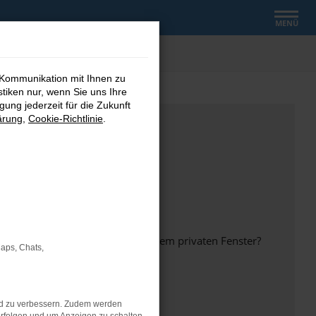
MENÜ
 Kommunikation mit Ihnen zu
stiken nur, wenn Sie uns Ihre
ung jederzeit für die Zukunft
ärung
,
Cookie-Richtlinie
.
inem anderen Browser oder in einem privaten Fenster?
Maps, Chats,
nd zu verbessern. Zudem werden
ht mehr unterstützt werden.