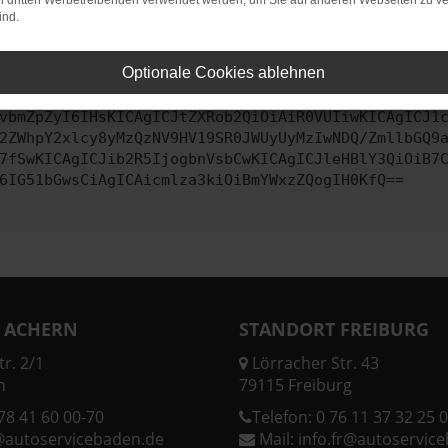
on dritten Werbetreibenden verwendet werden, um Sie auf anderen Webseiten zu ve
ind.
ontaktiere uns bitte. Wir werden versuchen, das Problem zu behe
Optionale Cookies ablehnen
vbmZpZyI6IHsKICAgICJtZXRob2QiOiAiR0VUIiwKICAgICJ1
2ZWhpY2xlcy8yMzQzNV9HV19SR0JWUyUyMzIwNDQ/ZmllbGQ9
7fSwKICAgICJib2R5IjogbnVsbCwKICAgICJleHBlY3QiOiB7
6IG51bGwsCiAgICAicmlza3kiOiBmYWxzZQogIH0KfQ==
 ACHERN
STANDORT FREIBURG
r. 2/1
Lörracher Str. 43
n
79115 Freiburg
78 41 60 00-70
Telefon:
0 76 11 37 32 25 0
@autoservicebaden.de
Mail:
info.fr@autoservic