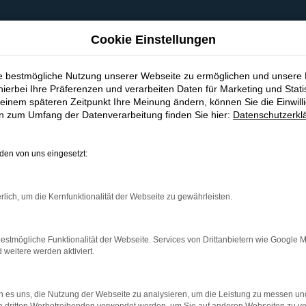
Cookie Einstellungen
ie bestmögliche Nutzung unserer Webseite zu ermöglichen und unsere
hierbei Ihre Präferenzen und verarbeiten Daten für Marketing und Stati
einem späteren Zeitpunkt Ihre Meinung ändern, können Sie die Einwillig
en zum Umfang der Datenverarbeitung finden Sie hier:
Datenschutzerkl
en von uns eingesetzt:
indung.
hine?
rlich, um die Kernfunktionalität der Webseite zu gewährleisten.
aden bestimmter Seiten verhindern. Funktioniert die Seite in e
estmögliche Funktionalität der Webseite. Services von Drittanbietern wie Google 
eitere werden aktiviert.
 zu beheben.
bssystem auf dem neuesten Stand sind.
 es uns, die Nutzung der Webseite zu analysieren, um die Leistung zu messen u
ko, sondern kann auch dazu führen, dass bestimmte Funktionen nic