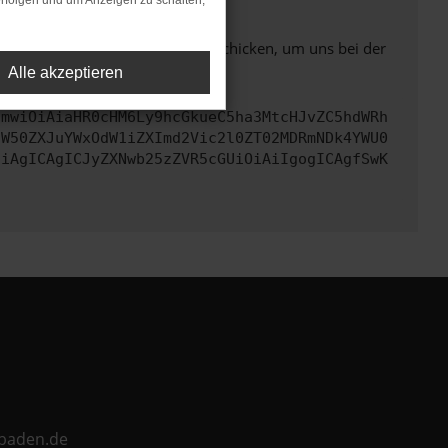
rfolgen und um Anzeigen zu schalten,
ben. Du kannst uns diesen Text schicken, um uns bei der
Alle akzeptieren
cmwiOiAiaHR0cHM6Ly9hcGkueC5ha3MtcHJvZC5hdWRh
aW50ZXJuYWxOdW1iZXImd2Vic2l0ZT02MDRmNDk4YWU0
CiAgICAgICJyZXNwb25zZVR5cGUiOiAiIgogICAgfSwK
ebaden.de