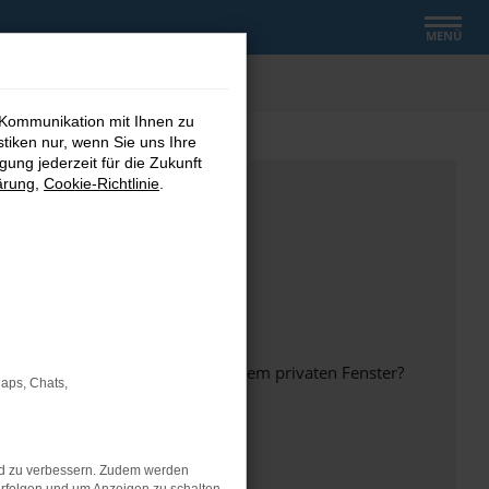
MENÜ
 Kommunikation mit Ihnen zu
stiken nur, wenn Sie uns Ihre
ung jederzeit für die Zukunft
ärung
,
Cookie-Richtlinie
.
inem anderen Browser oder in einem privaten Fenster?
Maps, Chats,
nd zu verbessern. Zudem werden
ht mehr unterstützt werden.