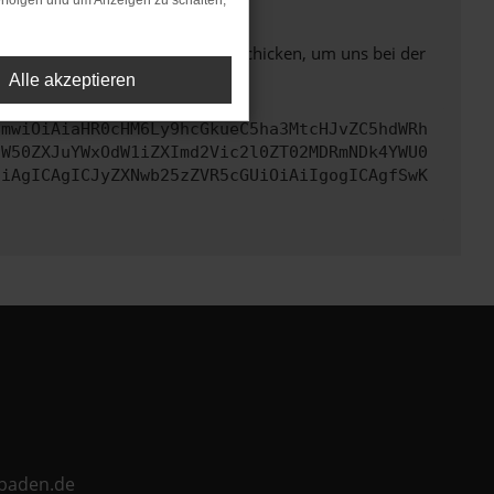
rfolgen und um Anzeigen zu schalten,
ben. Du kannst uns diesen Text schicken, um uns bei der
Alle akzeptieren
cmwiOiAiaHR0cHM6Ly9hcGkueC5ha3MtcHJvZC5hdWRh
aW50ZXJuYWxOdW1iZXImd2Vic2l0ZT02MDRmNDk4YWU0
CiAgICAgICJyZXNwb25zZVR5cGUiOiAiIgogICAgfSwK
ebaden.de