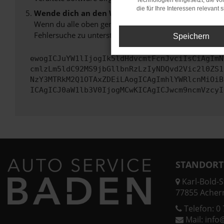
Technologien eingesetzt, die v
die für Ihre Interessen relevant s
Wende dich an den Webseitenbetreiber.
Wenn du alle oben genannten Schritte versucht hast, k
Fehlersuche zu unterstützen:
Speichern
ewogICJuYW1lIjogIk5ldHdvcmtFcnJvciIsCiAgImN
cmlzLm5ldC92MS9jbGllbnRzLzIyNDQvd2Vic2l0ZS1
NzY3MTRkM2Q1OTAxZDEiLAogICAgImhlYWRlcnMiOiB
ICAgICJ0aW1lb3V0IjogMCwKICAgICJwcm9ncmVzcyI
STANDORT
Karl-Bold-St
77855 Acher
Telefon:
0 
Mail:
info