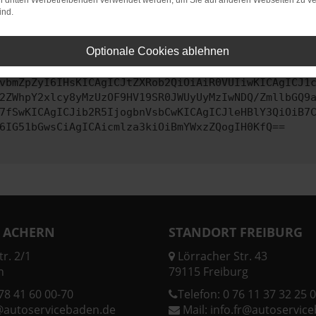
on dritten Werbetreibenden verwendet werden, um Sie auf anderen Webseiten zu ve
ind.
ontaktiere uns bitte. Wir werden versuchen, das Problem zu behe
Optionale Cookies ablehnen
vbmZpZyI6IHsKICAgICJtZXRob2QiOiAiR0VUIiwKICAgICJ1
2ZWhpY2xlcy8yMzUzOF9HV19SR0JWUyUyMzIwNDQ/ZmllbGQ9
7fSwKICAgICJib2R5IjogbnVsbCwKICAgICJleHBlY3QiOiB7
6IG51bGwsCiAgICAicmlza3kiOiBmYWxzZQogIH0KfQ==
 ACHERN
STANDORT FREIBURG
r. 2/1
Lörracher Str. 43
n
79115 Freiburg
78 41 60 00-70
Telefon:
0 76 11 37 32 25 0
@autoservicebaden.de
Mail:
info.fr@autoservic