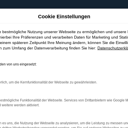
Cookie Einstellungen
ie bestmögliche Nutzung unserer Webseite zu ermöglichen und unsere
hierbei Ihre Präferenzen und verarbeiten Daten für Marketing und Stati
einem späteren Zeitpunkt Ihre Meinung ändern, können Sie die Einwillig
en zum Umfang der Datenverarbeitung finden Sie hier:
Datenschutzerkl
en von uns eingesetzt:
indung.
hine?
rlich, um die Kernfunktionalität der Webseite zu gewährleisten.
aden bestimmter Seiten verhindern. Funktioniert die Seite in e
estmögliche Funktionalität der Webseite. Services von Drittanbietern wie Google 
eitere werden aktiviert.
 zu beheben.
bssystem auf dem neuesten Stand sind.
 es uns, die Nutzung der Webseite zu analysieren, um die Leistung zu messen u
ko, sondern kann auch dazu führen, dass bestimmte Funktionen nic